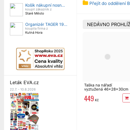
Přejít do oddělení 
Košík nákupní nosn...
koupil zákazník z
Staré Město
NEDÁVNO PROHLÍŽ
Organizér TAGER 19...
koupila firma z
Kutná Hora
Leták EVA.cz
Taška na nářadí
vyztužená 46x28x30cm
22.7. - 10.8.2026
skládací
449
Kč