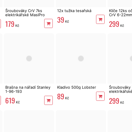
Šroubováky CrV 7ks
12x tužka tesařská
Klíče 12ks 
elektrikářské MasiPro
CrV 6-22mm
39
Premium 63
179
299
Kč
Kč
Kč
Brašna na nářadí Stanley
Kladivo 500g Lobster
Šroubováky 
1-96-193
elektrikářs
89
PREMIUM 5
619
299
Kč
Kč
Kč