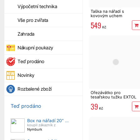
Výpočetní technika
Taška na nářadí s
kovovým uchem
Vše pro zvířata
49x23x28 cm
549
Kč
Zahrada
Nákupní poukazy
Teď prodáno
Novinky
Rozbalené zboží
Ořezávátko pro
tesařskou tužku EXTOL
39
Teď prodáno
Kč
Box na nářadí 20" ...
koupil zákazník z
Nymburk