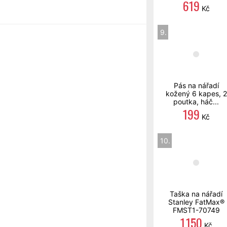
619
Kč
9.
Pás na nářadí
kožený 6 kapes, 2
poutka, háč...
199
Kč
10.
Taška na nářadí
Stanley FatMax®
FMST1-70749
1 150
Kč