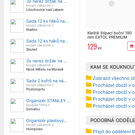
3x nerez držák na ...
koupil zákazník z
Litochovice nad Labem
Sada 12 ks háků na...
koupil zákazník z
Kladno
Kleště štípací boční 190
mm EXTOL PREMIUM
Sada 12 ks háků na...
129
koupil zákazník z
Kč
Skuteč
3x nerez držák na ...
koupil zákazník z
KAM SE KOUKNOU
Nové Město na Moravě
Zobrazit všechno z
Sada 2 kufrů na ná...
Procházet zboží v o
koupil zákazník z
Postoloprty
Procházet zboží v o
Procházet zboží v o
Organizér STANLEY ...
koupila firma z
Procházet zboží v o
Svinařov
PODOBNÁ ODDĚLE
Organizér plastový...
koupil zákazník z
Humpolec
Přejít do oddělení 