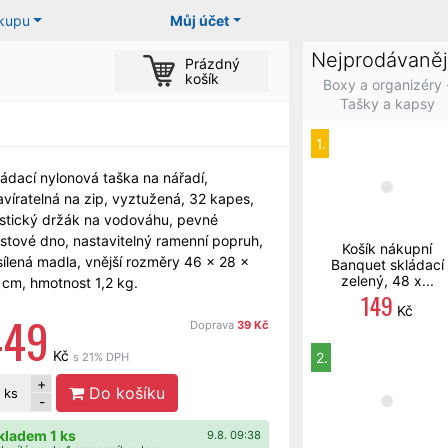
ákupu
Můj účet
Nejprodávaněj
Prázdný
košík
Boxy a organizéry 
Tašky a kapsy
1.
ládací nylonová taška na nářadí,
avíratelná na zip, vyztužená, 32 kapes,
astický držák na vodováhu, pevné
astové dno, nastavitelný ramenní popruh,
Košík nákupní
sílená madla, vnější rozměry 46 x 28 x
Banquet skládací
zelený, 48 x...
 cm, hmotnost 1,2 kg.
149
Kč
449
Doprava
39 Kč
Kč
2.
s 21% DPH
+
Do košíku
ks
-
kladem 1 ks
9.8. 09:38