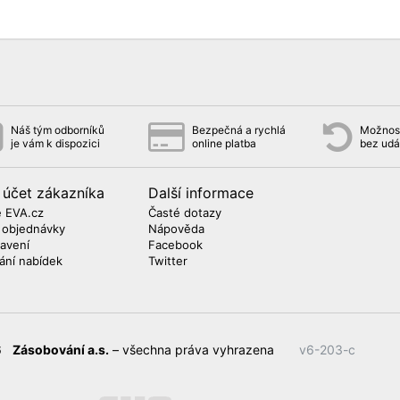
Náš tým odborníků
Bezpečná a rychlá
Možnost
je vám k dispozici
online platba
bez udá
 účet zákazníka
Další informace
 EVA.cz
Časté dotazy
 objednávky
Nápověda
avení
Facebook
lání nabídek
Twitter
26
Zásobování a.s.
– všechna práva vyhrazena
v6-203-c