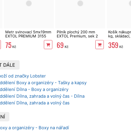
Metr svinovací 5mx19mm
Pilník plochý 200 mm
Košík nákup
EXTOL PREMIUM 3155
EXTOL Premium, sek 2
kg, skládací
75
69
359
Kč
Kč
Kč
T DÁLE
boží od značky Lobster
ddělení Boxy a organizéry - Tašky a kapsy
ddělení Dílna - Boxy a organizéry
ddělení Dílna, zahrada a volný čas - Dílna
ddělení Dílna, zahrada a volný čas
NÍ
Boxy a organizéry - Boxy na nářadí