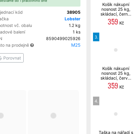
esíláme do 1 pracovního dne
Košík nákupní
nosnost 25 kg,
jednací kód
38905
skládací, čern...
359
ačka
Lobster
Kč
otnost vč. obalu
1.2 kg
ladové balení
1 ks
3.
N
8590499025926
M25
sto na prodejně
Porovnat
Košík nákupní
nosnost 25 kg,
skládací, červ...
359
Kč
4.
Taška na nářadí s