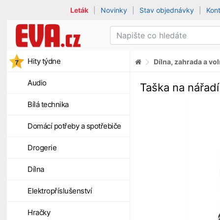
Leták
|
Novinky
|
Stav objednávky
|
Kon
Hity týdne
Dílna, zahrada a vo
Audio
Taška na nářad
Bílá technika
Domácí potřeby a spotřebiče
Drogerie
Dílna
Elektropříslušenství
Hračky