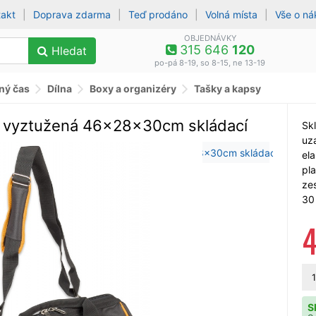
takt
|
Doprava zdarma
|
Teď prodáno
|
Volná místa
|
Vše o n
OBJEDNÁVKY
315 646
120
Hledat
po-pá 8-19, so 8-15, ne 13-19
lný čas
Dílna
Boxy a organizéry
Tašky a kapsy
í vyztužená 46x28x30cm skládací
Sk
uz
el
pl
ze
30
1
S