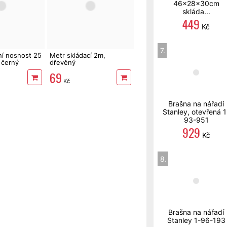
46x28x30cm
skláda...
449
Kč
7.
ní nosnost 25
Metr skládací 2m,
, černý
dřevěný
69
Kč
Brašna na nářadí
Stanley, otevřená 1
93-951
929
Kč
8.
Brašna na nářadí
Stanley 1-96-193