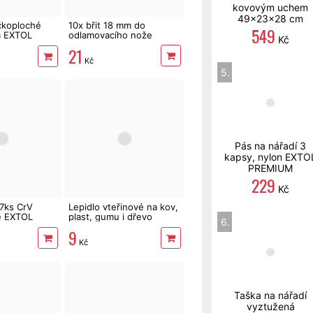
kovovým uchem
49x23x28 cm
očkoploché
10x břit 18 mm do
549
 EXTOL
odlamovacího nože
Kč
33
21
Kč
5.
Pás na nářadí 3
kapsy, nylon EXTO
PREMIUM
229
Kč
7ks CrV
Lepidlo vteřinové na kov,
ké EXTOL
plast, gumu i dřevo
6.
3087
9
Kč
Taška na nářadí
vyztužená