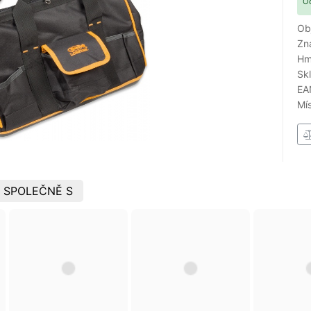
Od
Ob
Zn
Hm
Sk
EA
Mí
 SPOLEČNĚ S