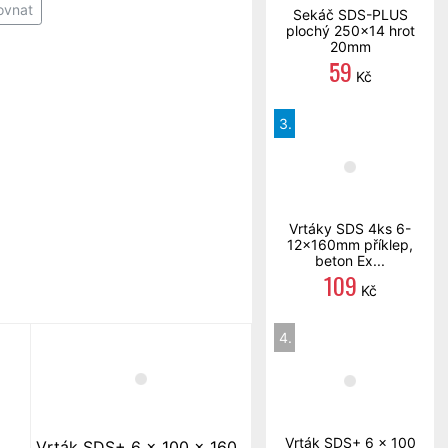
ovnat
Sekáč SDS-PLUS
plochý 250x14 hrot
20mm
59
Kč
3.
Vrtáky SDS 4ks 6-
12x160mm příklep,
beton Ex...
109
Kč
4.
Vrták SDS+ 6 x 100
Vrták SDS+ 6 x 100 x 160