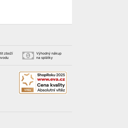
it zboží
Výhodný nákup
ůvodu
na splátky