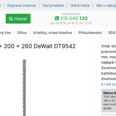
t
|
Doprava zdarma
|
Teď prodáno
|
Volná místa
|
Vše o náku
OBJEDNÁVKY
315 646
120
Hledat
po-pá 8-19, so 8-15, ne 13-19
lný čas
Dílna
Vrtačky, vrtací kladiva
Příslušenství
SDS
 x 200 x 260 DeWalt DT9542
Vrták d
pracovní
mm, mode
nejlepší 
životnost
karbidov
životnos
v
celý p
Nelze 
Toto zbož
Jde o ji
není mož
dodat.