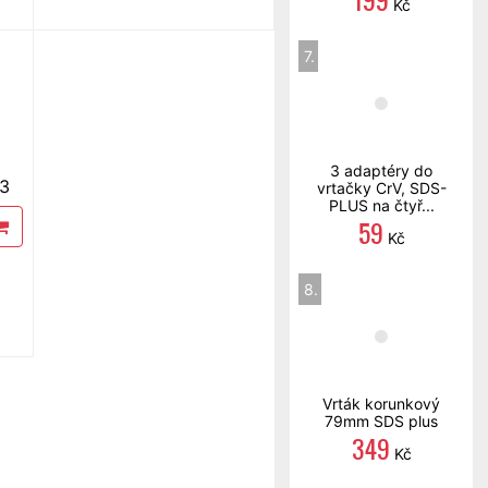
Kč
7.
3 adaptéry do
13
vrtačky CrV, SDS-
PLUS na čtyř...
59
Kč
8.
Vrták korunkový
79mm SDS plus
349
Kč