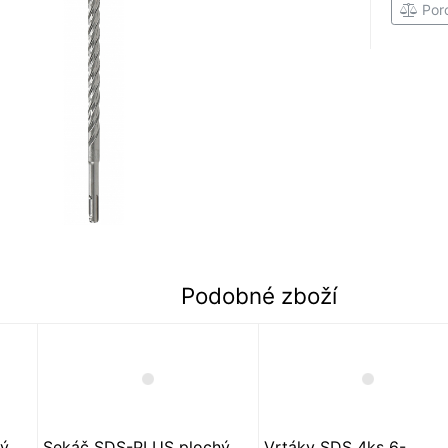
Por
Podobné zboží
hý
Sekáč SDS-PLUS plochý
Vrtáky SDS 4ks 6-