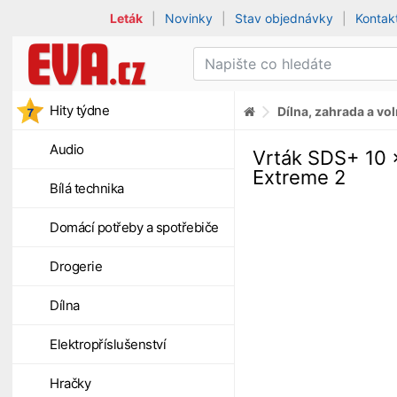
Leták
|
Novinky
|
Stav objednávky
|
Kontak
Hity týdne
Dílna, zahrada a vo
Audio
Vrták SDS+ 10
Extreme 2
Bílá technika
Domácí potřeby a spotřebiče
Drogerie
Dílna
Elektropříslušenství
Hračky