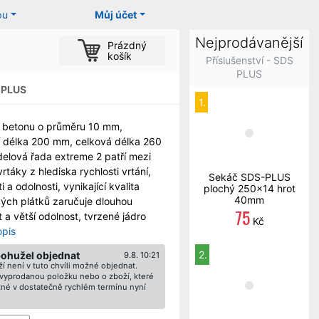
pu
Můj účet
Nejprodávanější
Prázdný
košík
Příslušenství - SDS
PLUS
 PLUS
1.
o betonu o průměru 10 mm,
 délka 200 mm, celková délka 260
lová řada extreme 2 patří mezi
vrtáky z hlediska rychlosti vrtání,
Sekáč SDS-PLUS
i a odolnosti, vynikající kvalita
plochý 250x14 hrot
40mm
ých plátků zaručuje dlouhou
75
t a větší odolnost, tvrzené jádro
Kč
opis
2.
bohužel objednat
9.8. 10:21
í není v tuto chvíli možné objednat.
ž vyprodanou položku nebo o zboží, které
né v dostatečně rychlém termínu nyní