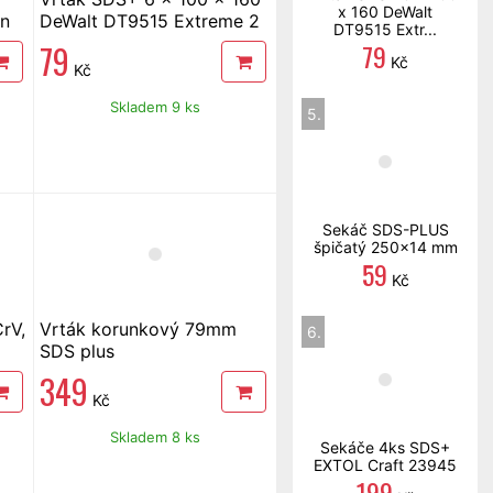
x 160 DeWalt
on
DeWalt DT9515 Extreme 2
DT9515 Extr...
79
79
Kč
Kč
Skladem 9 ks
5.
Sekáč SDS-PLUS
špičatý 250x14 mm
59
Kč
rV,
Vrták korunkový 79mm
6.
SDS plus
349
Kč
Skladem 8 ks
Sekáče 4ks SDS+
EXTOL Craft 23945
199