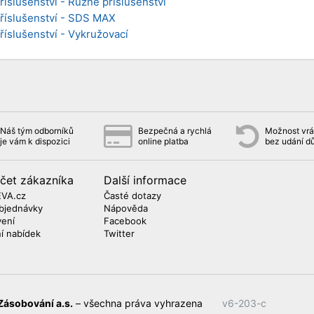
říslušenství - Různé příslušenství
Příslušenství - SDS MAX
Příslušenství - Vykružovací
Náš tým odborníků
Bezpečná a rychlá
Možnost vrát
je vám k dispozici
online platba
bez udání d
čet zákazníka
Další informace
EVA.cz
Časté dotazy
bjednávky
Nápověda
vení
Facebook
ní nabídek
Twitter
Zásobování a.s.
– všechna práva vyhrazena
v6-203-c