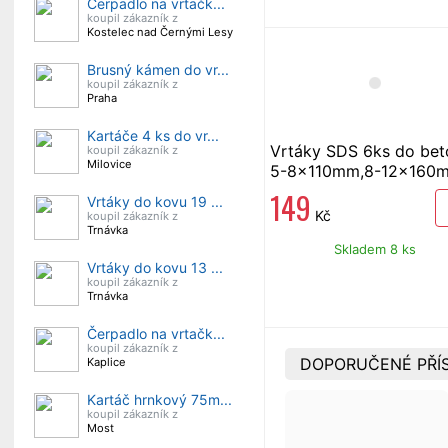
Čerpadlo na vrtačk...
koupil zákazník z
Kostelec nad Černými Lesy
Brusný kámen do vr...
koupil zákazník z
Praha
Kartáče 4 ks do vr...
Vrtáky SDS 6ks do bet
koupil zákazník z
Milovice
5-8x110mm,8-12x160
149
Vrtáky do kovu 19 ...
Kč
koupil zákazník z
Trnávka
Skladem 8 ks
Vrtáky do kovu 13 ...
koupil zákazník z
Trnávka
Čerpadlo na vrtačk...
koupil zákazník z
DOPORUČENÉ PŘÍS
Kaplice
Kartáč hrnkový 75m...
koupil zákazník z
Most