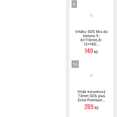
9.
Vrtáky SDS 6ks do
betonu 5-
8x110mm,8-
12x160...
149
Kč
10.
Vrták korunkový
73mm SDS plus
Extol Premium...
289
Kč