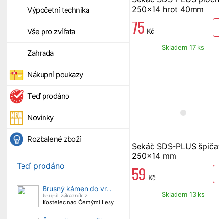
250x14 hrot 40mm
Výpočetní technika
75
Kč
Vše pro zvířata
Skladem 17 ks
Zahrada
Nákupní poukazy
Teď prodáno
Novinky
Rozbalené zboží
Sekáč SDS-PLUS špiča
250x14 mm
Teď prodáno
59
Kč
Brusný kámen do vr...
Skladem 13 ks
koupil zákazník z
Kostelec nad Černými Lesy