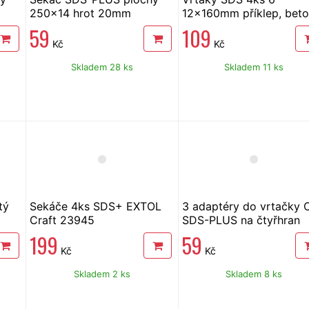
250x14 hrot 20mm
12x160mm příklep, bet
Extol
59
109
Kč
Kč
Skladem 28 ks
Skladem 11 ks
tý
Sekáče 4ks SDS+ EXTOL
3 adaptéry do vrtačky C
Craft 23945
SDS-PLUS na čtyřhran
1/4"-3/8"-1/2"
199
59
Kč
Kč
Skladem 2 ks
Skladem 8 ks