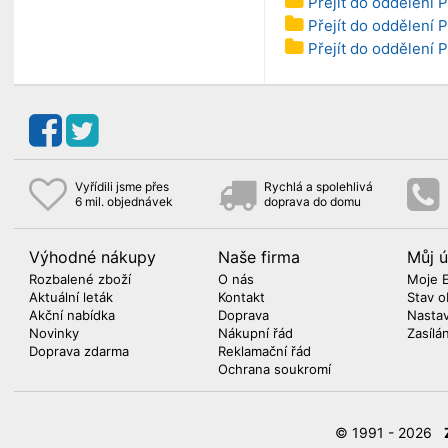
Přejít do oddělení P
Přejít do oddělení 
Přejít do oddělení 
Vyřídili jsme přes
Rychlá a spolehlivá
6 mil. objednávek
doprava do domu
Výhodné nákupy
Naše firma
Můj ú
Rozbalené zboží
O nás
Moje 
Aktuální leták
Kontakt
Stav o
Akční nabídka
Doprava
Nasta
Novinky
Nákupní řád
Zasílá
Doprava zdarma
Reklamační řád
Ochrana soukromí
© 1991 - 2026