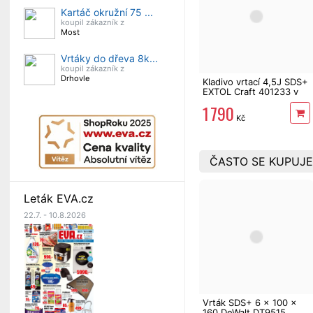
Kartáč okružní 75 ...
koupil zákazník z
Most
Vrtáky do dřeva 8k...
koupil zákazník z
Drhovle
Kladivo vrtací 4,5J SDS+
EXTOL Craft 401233 v
kufru
1 790
Kč
ČASTO SE KUPUJE
Leták EVA.cz
22.7. - 10.8.2026
Vrták SDS+ 6 x 100 x
160 DeWalt DT9515