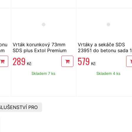
onu
Vrták korunkový 73mm
Vrtáky a sekáče SDS
mm
SDS plus Extol Premium
23951 do betonu sada 
8801955
ks
289
579
Kč
Kč
Skladem 7 ks
Skladem 4 ks
LUŠENSTVÍ PRO