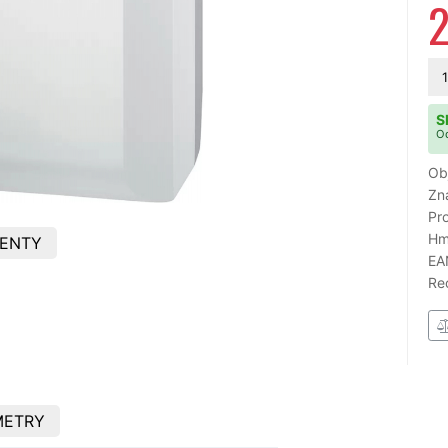
2
1
S
Od
Ob
Zn
Pr
Hm
ENTY
EA
Re
METRY