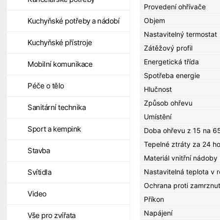
Provedení ohřívače
Objem
Kuchyňské potřeby a nádobí
Nastavitelný termostat
Kuchyňské přístroje
Zátěžový profil
Energetická třída
Mobilní komunikace
Spotřeba energie
Péče o tělo
Hlučnost
Způsob ohřevu
Sanitární technika
Umístění
Sport a kempink
Doba ohřevu z 15 na 6
Tepelné ztráty za 24 h
Stavba
Materiál vnitřní nádoby
Nastavitelná teplota v 
Svítidla
Ochrana proti zamrznut
Video
Příkon
Napájení
Vše pro zvířata