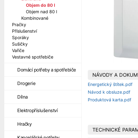
Objem do 80 l
Objem nad 80 l
Kombinované
Pračky
Příslušenství
Sporáky
Sušičky
Vařiče
Vestavné spotřebiče
Domácí potřeby a spotřebiče
NÁVODY A DOKUM
Drogerie
Energetický štítek.pdf
Návod k obsluze.pdf
Dílna
Produktová karta.pdf
Elektropříslušenství
Hračky
TECHNICKÉ PARA
Kancelářské potřeby