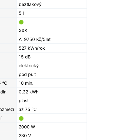
beztlakový
5 l
XXS
A
9750 Kč/5let
527 kWh/rok
15 dB
elektrický
pod pult
5 °C
10 min.
odin
0,32 kWh
plast
rozmezí
až 75 °C
í
2000 W
230 V