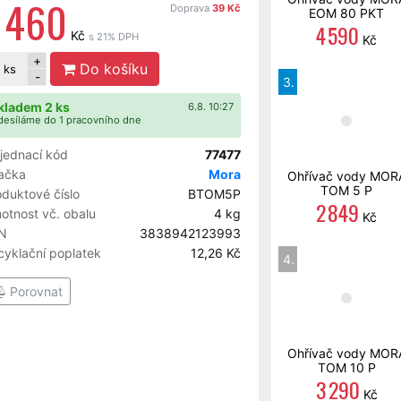
 460
Doprava
39 Kč
EOM 80 PKT
4 590
Kč
s 21% DPH
Kč
+
Do košíku
ks
-
3.
kladem 2 ks
6.8. 10:27
esíláme do 1 pracovního dne
jednací kód
77477
ačka
Mora
Ohřívač vody MOR
TOM 5 P
oduktové číslo
BTOM5P
2 849
otnost vč. obalu
4 kg
Kč
N
3838942123993
cyklační poplatek
12,26 Kč
4.
Porovnat
Ohřívač vody MOR
TOM 10 P
3 290
Kč