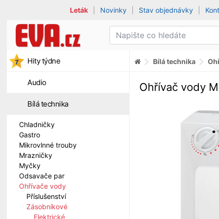
Leták
|
Novinky
|
Stav objednávky
|
Kon
Hity týdne
Bílá technika
Ohř
Audio
Ohřívač vody 
Bílá technika
Chladničky
Gastro
Mikrovlnné trouby
Mrazničky
Myčky
Odsavače par
Ohřívače vody
Příslušenství
Zásobníkové
Elektrické