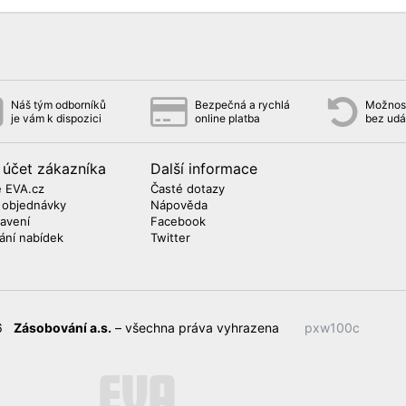
Náš tým odborníků
Bezpečná a rychlá
Možnost
je vám k dispozici
online platba
bez udá
 účet zákazníka
Další informace
 EVA.cz
Časté dotazy
 objednávky
Nápověda
avení
Facebook
lání nabídek
Twitter
26
Zásobování a.s.
– všechna práva vyhrazena
pxw100c