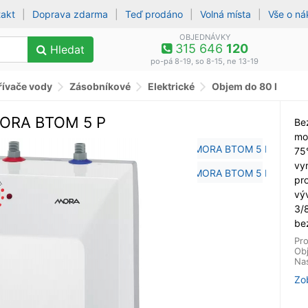
takt
|
Doprava zdarma
|
Teď prodáno
|
Volná místa
|
Vše o n
OBJEDNÁVKY
315 646
120
Hledat
po-pá 8-19, so 8-15, ne 13-19
ívače vody
Zásobníkové
Elektrické
Objem do 80 l
MORA BTOM 5 P
Be
mo
75°
vy
pr
vý
3/8
bez
Pro
Ob
Nas
Zo