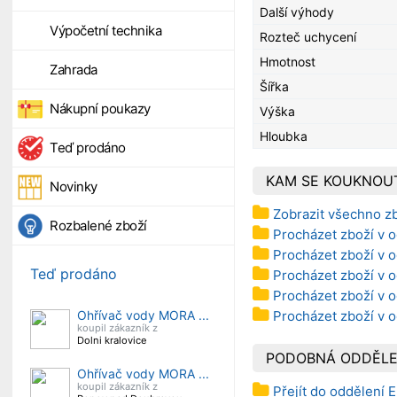
Další výhody
Výpočetní technika
Rozteč uchycení
Hmotnost
Zahrada
Šířka
Nákupní poukazy
Výška
Hloubka
Teď prodáno
KAM SE KOUKNOU
Novinky
Zobrazit všechno z
Rozbalené zboží
Procházet zboží v o
Procházet zboží v o
Teď prodáno
Procházet zboží v 
Procházet zboží v o
Procházet zboží v o
Ohřívač vody MORA ...
koupil zákazník z
Dolni kralovice
PODOBNÁ ODDĚLE
Ohřívač vody MORA ...
koupil zákazník z
Přejít do oddělení E