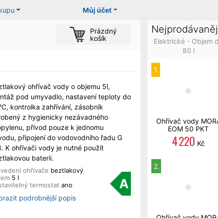
ákupu
Můj účet
Nejprodávaněj
Prázdný
košík
Elektrické - Objem 
80 l
1.
ztlakový ohřívač vody o objemu 5l,
ntáž pod umyvadlo, nastavení teploty do
C, kontrolka zahřívání, zásobník
robený z hygienicky nezávadného
Ohřívač vody MOR
opylenu, přívod pouze k jednomu
EOM 50 PKT
4 220
vodu, připojení do vodovodního řadu G
Kč
. K ohřívači vody je nutné použít
tlakovou baterii.
2.
vedení ohřívače
beztlakový
jem
5 l
A
tavitelný termostat
ano
brazit podrobnější popis
Ohřívač vody MOR