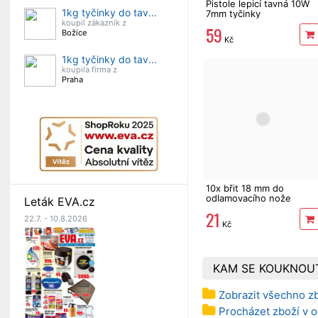
Pistole lepicí tavná 10W
1kg tyčinky do tav...
7mm tyčinky
koupil zákazník z
59
Božice
Kč
1kg tyčinky do tav...
koupila firma z
Praha
10x břit 18 mm do
odlamovacího nože
Leták EVA.cz
21
22.7. - 10.8.2026
Kč
KAM SE KOUKNOU
Zobrazit všechno z
Procházet zboží v o