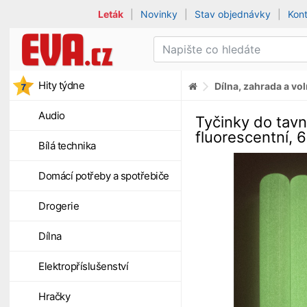
Leták
|
Novinky
|
Stav objednávky
|
Kon
Hity týdne
Dílna, zahrada a vo
Audio
Tyčinky do tavné
fluorescentní, 6
Bílá technika
Domácí potřeby a spotřebiče
Drogerie
Dílna
Elektropříslušenství
Hračky