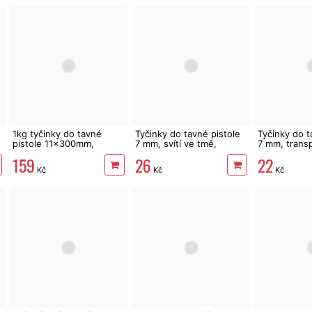
1kg tyčinky do tavné
Tyčinky do tavné pistole
Tyčinky do t
pistole 11x300mm,
7 mm, svítí ve tmě,
7 mm, transp
dlouhé, mléčné, 35 ks
fluorescentní, 12 ks
ks
159
26
22
Kč
Kč
Kč