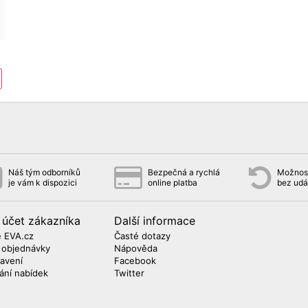
Náš tým odborníků
Bezpečná a rychlá
Možnost
je vám k dispozici
online platba
bez udá
 účet zákazníka
Další informace
 EVA.cz
Časté dotazy
 objednávky
Nápověda
avení
Facebook
lání nabídek
Twitter