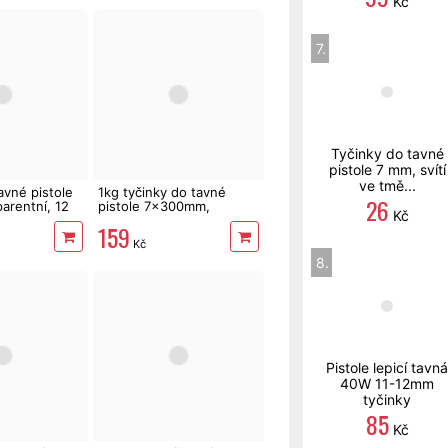
Kč
7.
Tyčinky do tavné
pistole 7 mm, svítí
ve tmě...
avné pistole
1kg tyčinky do tavné
26
arentní, 12
pistole 7x300mm,
Kč
dlouhé, mléčné, 79 ks
159
Kč
8.
Pistole lepicí tavná
40W 11-12mm
tyčinky
85
Kč