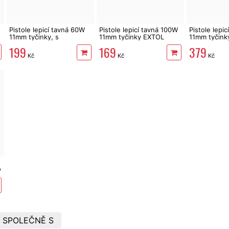
Pistole lepicí tavná 60W
Pistole lepicí tavná 100W
Pistole lepi
11mm tyčinky, s
11mm tyčinky EXTOL
11mm tyčink
vypínačem, Becco
Craft
EXTOL
199
169
379
Kč
Kč
Kč
y
 SPOLEČNĚ S