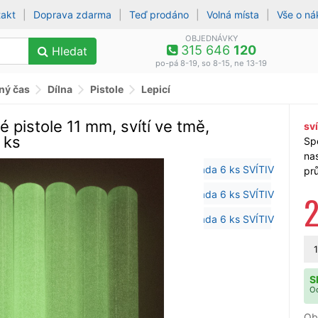
takt
|
Doprava zdarma
|
Teď prodáno
|
Volná místa
|
Vše o n
OBJEDNÁVKY
315 646
120
Hledat
po-pá 8-19, so 8-15, ne 13-19
lný čas
Dílna
Pistole
Lepicí
 pistole 11 mm, svítí ve tmě,
sví
 ks
Spe
nas
pr
2
1
S
Od
Ob