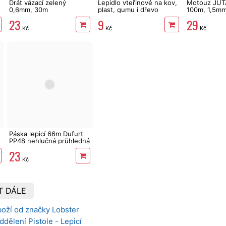
Drát vázací zelený
Lepidlo vteřinové na kov,
Motouz JUT
0,6mm, 30m
plast, gumu i dřevo
100m, 1,5mm
23
9
29
Kč
Kč
Kč
Páska lepicí 66m Dufurt
PP48 nehlučná průhledná
23
Kč
T DÁLE
boží od značky Lobster
ddělení Pistole - Lepicí