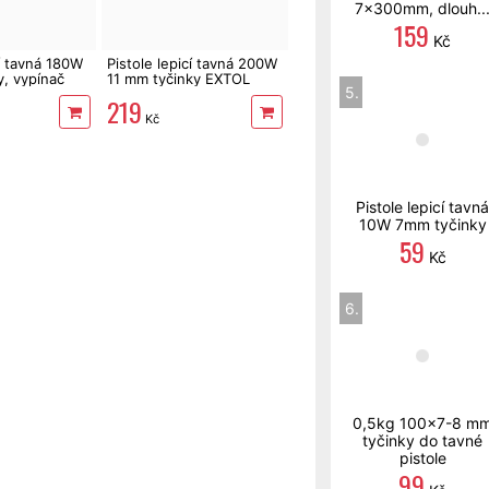
7x300mm, dlouh..
159
Kč
cí tavná 180W
Pistole lepicí tavná 200W
y, vypínač
11 mm tyčinky EXTOL
5.
Craft
219
Kč
Pistole lepicí tavná
10W 7mm tyčinky
59
Kč
6.
0,5kg 100x7-8 m
tyčinky do tavné
pistole
99