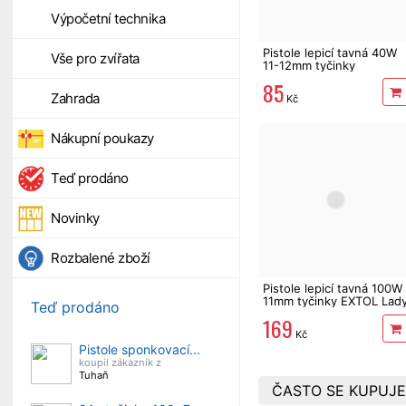
Výpočetní technika
Pistole lepicí tavná 40W
Vše pro zvířata
11-12mm tyčinky
85
Zahrada
Kč
Nákupní poukazy
Teď prodáno
Novinky
Rozbalené zboží
Pistole lepicí tavná 100W
11mm tyčinky EXTOL Lad
Teď prodáno
169
Kč
Pistole sponkovací...
koupil zákazník z
Tuhaň
ČASTO SE KUPUJE