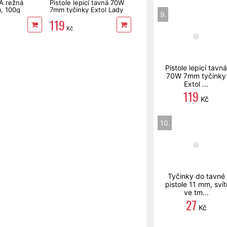
A režná
Pistole lepicí tavná 70W
, 100g
7mm tyčinky Extol Lady
9.
119
Kč
Pistole lepicí tavná
70W 7mm tyčinky
Extol ...
119
Kč
10.
Tyčinky do tavné
pistole 11 mm, svít
ve tm...
27
Kč