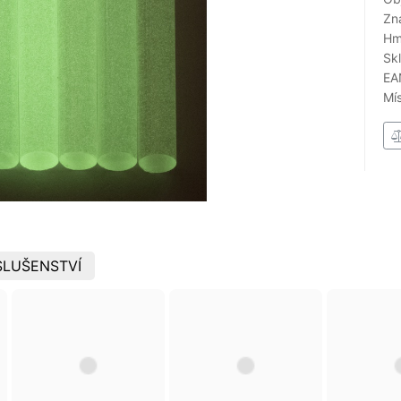
Zn
Hm
Sk
EA
Mí
SLUŠENSTVÍ