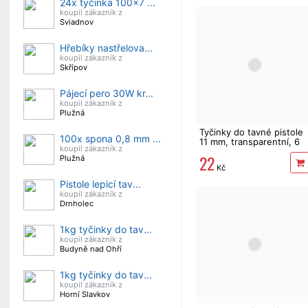
24x tyčinka 100x7 ...
koupil zákazník z
Sviadnov
Hřebíky nastřelova...
koupil zákazník z
Skřípov
Pájecí pero 30W kr...
koupil zákazník z
Plužná
Tyčinky do tavné pistole
100x spona 0,8 mm ...
11 mm, transparentní, 6
koupil zákazník z
ks
22
Plužná
Kč
Pistole lepicí tav...
koupil zákazník z
Drnholec
1kg tyčinky do tav...
koupil zákazník z
Budyně nad Ohří
1kg tyčinky do tav...
koupil zákazník z
Horní Slavkov