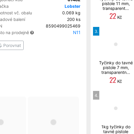
pistole 11 mm,
ačka
Lobster
transparent...
otnost vč. obalu
0.069 kg
22
Kč
ladové balení
200 ks
N
8590499025469
3.
N11
sto na prodejně
Porovnat
Tyčinky do tavné
pistole 7 mm,
transparentn...
22
Kč
4.
1kg tyčinky do
tavné pistole