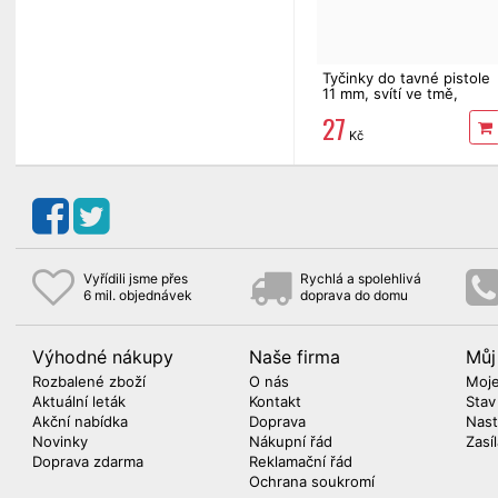
Tyčinky do tavné pistole
11 mm, svítí ve tmě,
fluorescentní, 6 ks
27
Kč
Vyřídili jsme přes
Rychlá a spolehlivá
6 mil. objednávek
doprava do domu
Výhodné nákupy
Naše firma
Můj
Rozbalené zboží
O nás
Moje
Aktuální leták
Kontakt
Stav
Akční nabídka
Doprava
Nast
Novinky
Nákupní řád
Zasí
Doprava zdarma
Reklamační řád
Ochrana soukromí