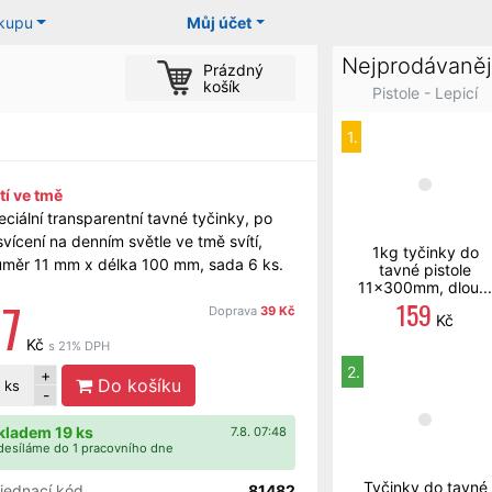
ákupu
Můj účet
Nejprodávaněj
Prázdný
košík
Pistole - Lepicí
1.
tí ve tmě
ciální transparentní tavné tyčinky, po
vícení na denním světle ve tmě svítí,
1kg tyčinky do
ůměr 11 mm x délka 100 mm, sada 6 ks.
tavné pistole
11x300mm, dlou...
7
159
Doprava
39 Kč
Kč
Kč
s 21% DPH
2.
+
Do košíku
ks
-
kladem 19 ks
7.8. 07:48
esíláme do 1 pracovního dne
Tyčinky do tavné
jednací kód
81482