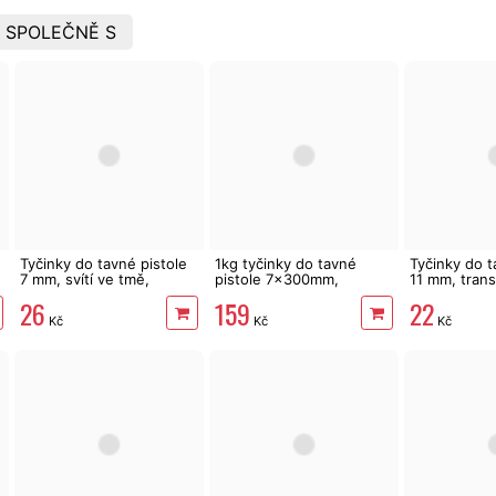
 SPOLEČNĚ S
Tyčinky do tavné pistole
1kg tyčinky do tavné
Tyčinky do t
7 mm, svítí ve tmě,
pistole 7x300mm,
11 mm, trans
fluorescentní, 12 ks
dlouhé, mléčné, 79 ks
ks
26
159
22
Kč
Kč
Kč