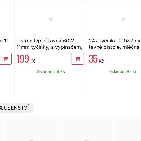
e 11
Pistole lepicí tavná 60W
24x tyčinka 100x7 m
11mm tyčinky, s vypínačem,
tavné pistole, mléčná
Becco
199
35
Kč
Kč
Skladem 19 ks
Skladem 87 ks
SLUŠENSTVÍ