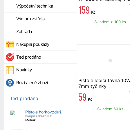
35 ks
159
Výpočetní technika
Kč
Vše pro zvířata
Skladem > 100 ks
Zahrada
Nákupní poukazy
Teď prodáno
Novinky
Pistole lepicí tavná 10
Rozbalené zboží
7mm tyčinky
59
Teď prodáno
Kč
Skladem 60 ks
Pistole horkovzduš...
koupil zákazník z
Mělník