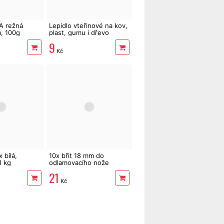
A režná
Lepidlo vteřinové na kov,
, 100g
plast, gumu i dřevo
9
Kč
 bílá,
10x břit 18 mm do
1 kg
odlamovacího nože
21
Kč