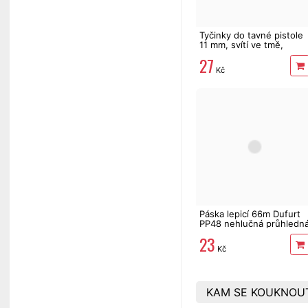
Tyčinky do tavné pistole
11 mm, svítí ve tmě,
fluorescentní, 6 ks
27
Kč
Páska lepicí 66m Dufurt
PP48 nehlučná průhledn
23
Kč
KAM SE KOUKNOU