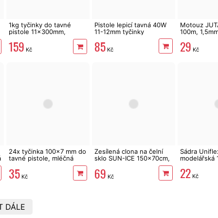
1kg tyčinky do tavné
Pistole lepicí tavná 40W
Motouz JUT
pistole 11x300mm,
11-12mm tyčinky
100m, 1,5mm
dlouhé, mléčné, 35 ks
85
29
159
Kč
Kč
Kč
24x tyčinka 100x7 mm do
Zesílená clona na čelní
Sádra Uniflex
á
tavné pistole, mléčná
sklo SUN-ICE 150x70cm,
modelářská 
barva
Alu
22
35
69
Kč
Kč
Kč
T DÁLE