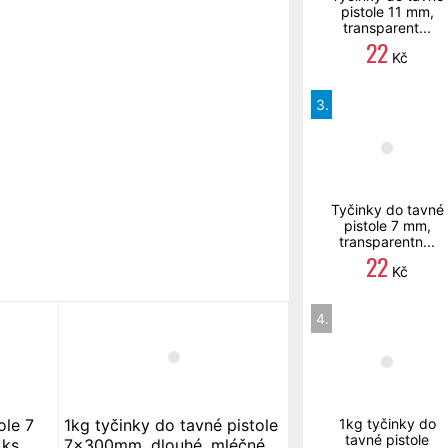
pistole 11 mm,
transparent...
22
Kč
3.
Tyčinky do tavné
pistole 7 mm,
transparentn...
22
Kč
4.
ole 7
1kg tyčinky do tavné pistole
1kg tyčinky do
tavné pistole
 ks
7x300mm, dlouhé, mléčné,