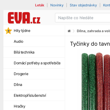
Leták
|
Novinky
|
Stav objednávky
|
Kon
Hity týdne
Dílna, zahrada a vo
Audio
Tyčinky do tavn
Bílá technika
Domácí potřeby a spotřebiče
Drogerie
Dílna
Elektropříslušenství
Hračky