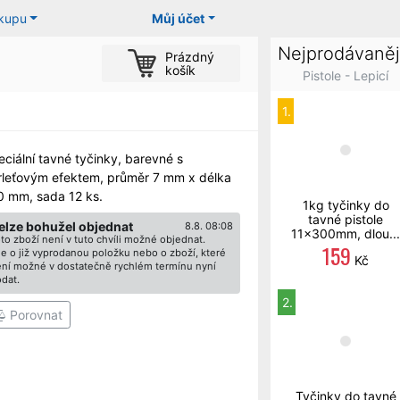
ákupu
Můj účet
Nejprodávaněj
Prázdný
košík
Pistole - Lepicí
1.
ciální tavné tyčinky, barevné s
rleťovým efektem, průměr 7 mm x délka
0 mm, sada 12 ks.
1kg tyčinky do
tavné pistole
elze bohužel objednat
8.8. 08:08
11x300mm, dlou...
to zboží není v tuto chvíli možné objednat.
159
e o již vyprodanou položku nebo o zboží, které
Kč
ní možné v dostatečně rychlém termínu nyní
dat.
2.
Porovnat
Tyčinky do tavné