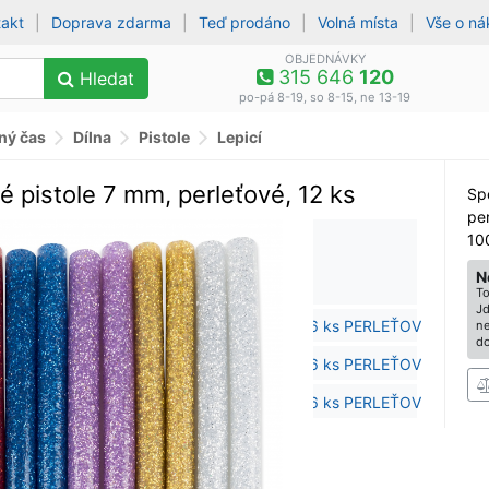
takt
|
Doprava zdarma
|
Teď prodáno
|
Volná místa
|
Vše o n
OBJEDNÁVKY
315 646
120
Hledat
po-pá 8-19, so 8-15, ne 13-19
lný čas
Dílna
Pistole
Lepicí
é pistole 7 mm, perleťové, 12 ks
Spe
pe
10
N
To
Jd
ne
do