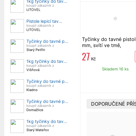
1kg tyčinky do tav...
koupil zákazník z
LITOVEL
Pistole lepicí tav...
koupil zákazník z
LITOVEL
Tyčinky do tavné pistol
Tyčinky do tavné p...
mm, svítí ve tmě,
koupil zákazník z
Starý Petřín
fluorescentní, 6 ks
27
Kč
1kg tyčinky do tav...
koupil zákazník z
Skladem 16 ks
Višňová
Tyčinky do tavné p...
koupil zákazník z
Kladno
Tyčinky do tavné p...
DOPORUČENÉ PŘÍ
koupil zákazník z
Domažlice
1kg tyčinky do tav...
koupil zákazník z
Starý Mateřov