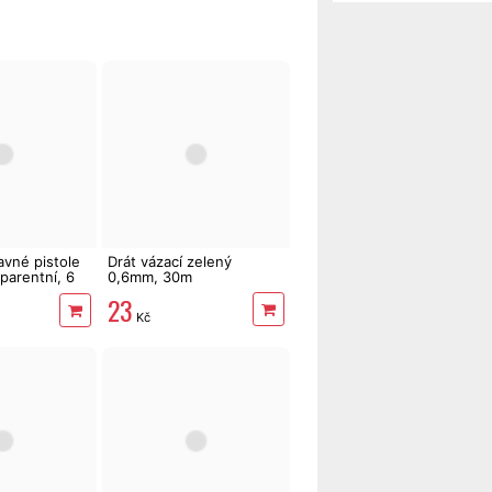
avné pistole
Drát vázací zelený
parentní, 6
0,6mm, 30m
23
Kč