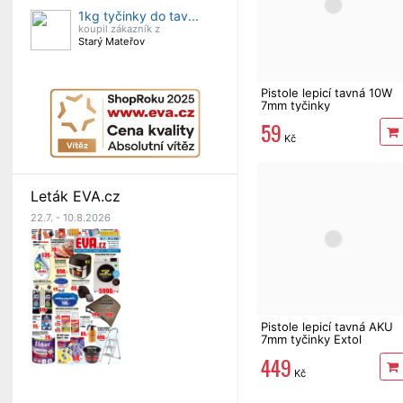
1kg tyčinky do tav...
koupil zákazník z
Starý Mateřov
Pistole lepicí tavná 10W
7mm tyčinky
59
Kč
Leták EVA.cz
22.7. - 10.8.2026
Pistole lepicí tavná AKU
7mm tyčinky Extol
Premium 8891500
449
Kč