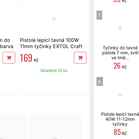
Kč
7.
m do
Pistole lepicí tavná 100W
 barva
11mm tyčinky EXTOL Craft
Tyčinky do tavné
pistole 7 mm, svítí
169
ve tmě...
Kč
26
Kč
Skladem 12 ks
8.
Pistole lepicí tavná
40W 11-12mm
tyčinky
85
Kč