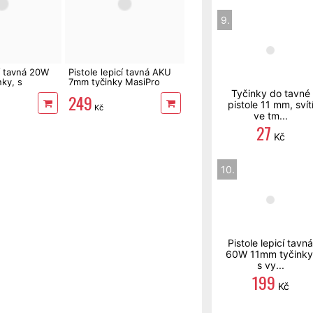
9.
cí tavná 20W
Pistole lepicí tavná AKU
ky, s
7mm tyčinky MasiPro
tyrkysová
Tyčinky do tavné
249
pistole 11 mm, svít
Kč
ve tm...
27
Kč
10.
Pistole lepicí tavná
60W 11mm tyčinky
s vy...
199
Kč