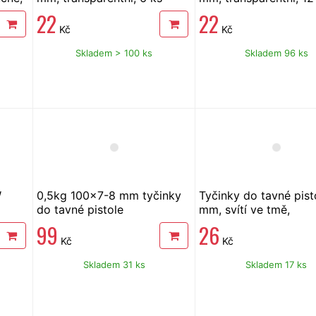
22
22
Kč
Kč
Skladem > 100 ks
Skladem 96 ks
W
0,5kg 100x7-8 mm tyčinky
Tyčinky do tavné pist
do tavné pistole
mm, svítí ve tmě,
fluorescentní, 12 ks
99
26
Kč
Kč
Skladem 31 ks
Skladem 17 ks