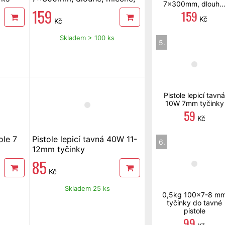
7x300mm, dlouh..
79 ks
159
159
Kč
Kč
Skladem > 100 ks
5.
Pistole lepicí tavná
10W 7mm tyčinky
59
Kč
ole 7
Pistole lepicí tavná 40W 11-
6.
12mm tyčinky
85
Kč
Skladem 25 ks
0,5kg 100x7-8 m
tyčinky do tavné
pistole
99