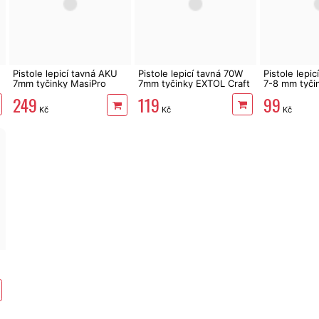
Pistole lepicí tavná AKU
Pistole lepicí tavná 70W
Pistole lepi
7mm tyčinky MasiPro
7mm tyčinky EXTOL Craft
7-8 mm tyčin
růžová
vypínačem
119
249
99
Kč
Kč
Kč