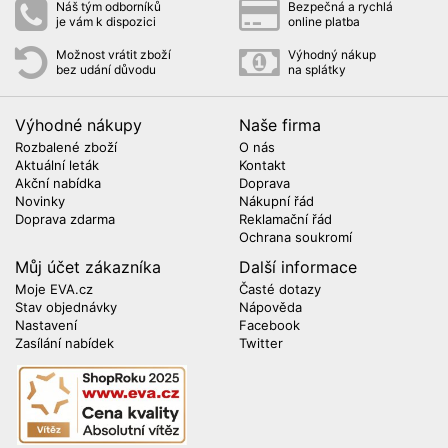
Náš tým odborníků
Bezpečná a rychlá
je vám k dispozici
online platba
Možnost vrátit zboží
Výhodný nákup
bez udání důvodu
na splátky
Výhodné nákupy
Naše firma
Rozbalené zboží
O nás
Aktuální leták
Kontakt
Akční nabídka
Doprava
Novinky
Nákupní řád
Doprava zdarma
Reklamační řád
Ochrana soukromí
Můj účet zákazníka
Další informace
Moje EVA.cz
Časté dotazy
Stav objednávky
Nápověda
Nastavení
Facebook
Zasílání nabídek
Twitter