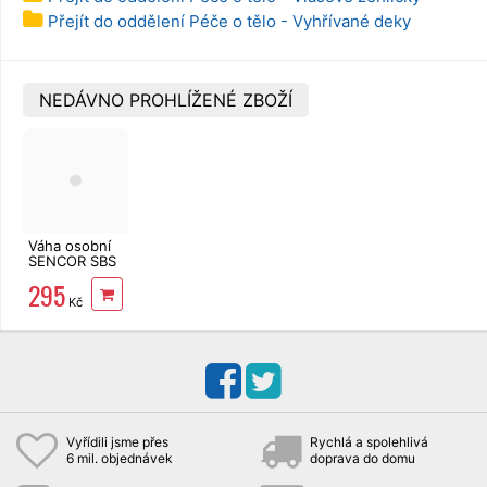
Přejít do oddělení Péče o tělo - Vyhřívané deky
NEDÁVNO PROHLÍŽENÉ ZBOŽÍ
Váha osobní
SENCOR SBS
5051WH
295
Fitness
Kč
Vyřídili jsme přes
Rychlá a spolehlivá
6 mil. objednávek
doprava do domu