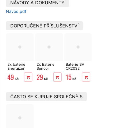
NÁVODY A DOKUMENTY
Návod.pdf
DOPORUČENÉ PŘÍSLUŠENSTVÍ
2x baterie
2x Baterie
Baterie 3V
Energizer
Sencor
CR2032
CR2032
CR2032
Lithium
49
29
15
Ultimate
Lithium
Sencor
Kč
Kč
Kč
Lithium
ČASTO SE KUPUJE SPOLEČNĚ S