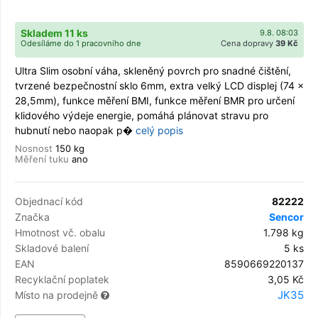
Skladem 11 ks
9.8. 08:03
Odesíláme do 1 pracovního dne
Cena dopravy
39 Kč
Ultra Slim osobní váha, skleněný povrch pro snadné čištění,
tvrzené bezpečnostní sklo 6mm, extra velký LCD displej (74 x
28,5mm), funkce měření BMI, funkce měření BMR pro určení
klidového výdeje energie, pomáhá plánovat stravu pro
hubnutí nebo naopak p�
celý popis
Nosnost
150 kg
Měření tuku
ano
Objednací kód
82222
Značka
Sencor
Hmotnost vč. obalu
1.798 kg
Skladové balení
5 ks
EAN
8590669220137
Recyklační poplatek
3,05 Kč
JK35
Místo na prodejně