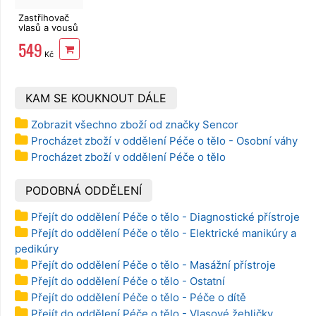
Zastřihovač
vlasů a vousů
ROWENTA
549
TN1400F1
Kč
New Nomad
KAM SE KOUKNOUT DÁLE
Zobrazit všechno zboží od značky Sencor
Procházet zboží v oddělení Péče o tělo - Osobní váhy
Procházet zboží v oddělení Péče o tělo
PODOBNÁ ODDĚLENÍ
Přejít do oddělení Péče o tělo - Diagnostické přístroje
Přejít do oddělení Péče o tělo - Elektrické manikúry a
pedikúry
Přejít do oddělení Péče o tělo - Masážní přístroje
Přejít do oddělení Péče o tělo - Ostatní
Přejít do oddělení Péče o tělo - Péče o dítě
Přejít do oddělení Péče o tělo - Vlasové žehličky