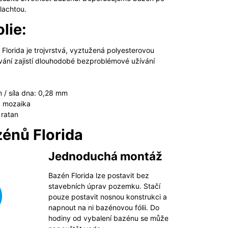
plachtou.
lie:
lorida je trojvrstvá, vyz­tužená polyes­terovou
ování zajistí dlouhodobé bezproblémové užívání
m / síla dna: 0,28 mm
 = mozaika
 ratan
énů Florida
Jednoduchá montáž
Bazén Florida lze postavit bez
stavebních úprav pozemku. Stačí
pouze postavit nosnou konstrukci a
napnout na ni bazénovou fólii. Do
hodiny od vybalení bazénu se může