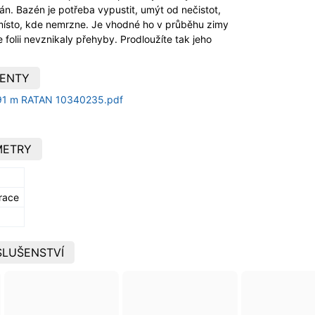
n. Bazén je potřeba vypustit, umýt od nečistot,
 místo, kde nemrzne. Je vhodné ho v průběhu zimy
 folii nevznikaly přehyby. Prodloužíte tak jeho
ENTY
,91 m RATAN 10340235.pdf
METRY
trace
SLUŠENSTVÍ