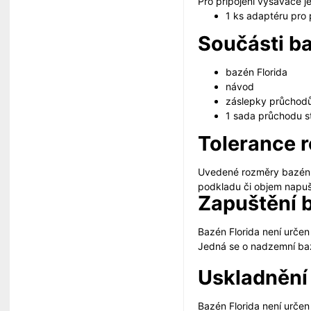
Pro připojení vysavače j
1 ks adaptéru pro 
Součásti ba
bazén Florida
návod
záslepky průchod
1 sada průchodu 
Tolerance 
Uvedené rozměry bazénu 
podkladu či objem napuš
Zapuštění b
Bazén Florida není urče
Jedná se o nadzemní ba
Uskladnění 
Bazén Florida není určen