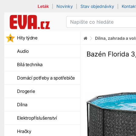
Leták
|
Novinky
|
Stav objednávky
|
Kontak
Hity týdne
Dílna, zahrada a vo
Audio
Bazén Florida 
Bílá technika
Domácí potřeby a spotřebiče
Drogerie
Dílna
Elektropříslušenství
Hračky