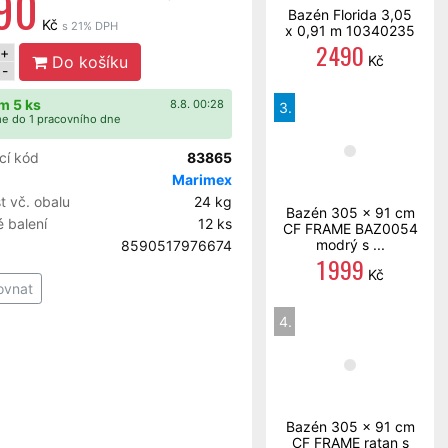
90
Bazén Florida 3,05
Kč
s 21% DPH
x 0,91 m 10340235
2 490
+
Do košíku
Kč
-
m 5 ks
8.8. 00:28
3.
e do 1 pracovního dne
cí kód
83865
Marimex
 vč. obalu
24 kg
Bazén 305 x 91 cm
 balení
12 ks
CF FRAME BAZ0054
modrý s ...
8590517976674
1 999
Kč
ovnat
4.
Bazén 305 x 91 cm
CF FRAME ratan s