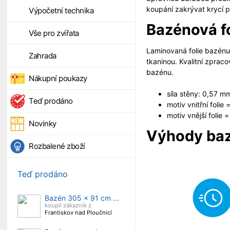
koupání zakrývat krycí 
Výpočetní technika
Bazénová fo
Vše pro zvířata
Laminovaná folie bazénu F
Zahrada
tkaninou. Kvalitní zprac
bazénu.
Nákupní poukazy
síla stěny: 0,57 m
Teď prodáno
motiv vnitřní folie
motiv vnější folie =
Novinky
Výhody baz
Rozbalené zboží
Teď prodáno
Bazén 305 x 91 cm ...
koupil zákazník z
Frantiskov nad Ploučnicí