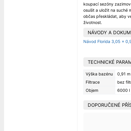
koupací sezóny zazimová
osušit a uložit na suché
občas přeskládat, aby ve
životnost.
NÁVODY A DOKUM
Návod Florida 3,05 x 0
TECHNICKÉ PARA
Výška bazénu
0,91 m
Filtrace
bez fil
Objem
6000 l
DOPORUČENÉ PŘÍ