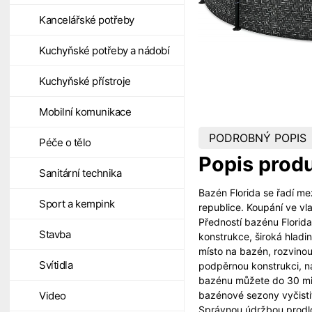
Kancelářské potřeby
Kuchyňské potřeby a nádobí
Kuchyňské přístroje
Mobilní komunikace
PODROBNÝ POPIS
Péče o tělo
Popis prod
Sanitární technika
Bazén Florida se řadí m
Sport a kempink
republice. Koupání ve v
Předností bazénu Florida
Stavba
konstrukce, široká hladin
místo na bazén, rozvinou
Svítidla
podpěrnou konstrukci, n
bazénu můžete do 30 min
bazénové sezony vyčistit
Video
Správnou údržbou prodl