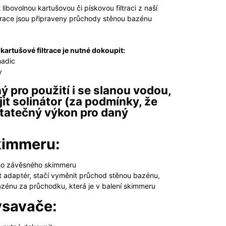
libovolnou kartušovou či pískovou filtraci z naší
ltrace jsou připraveny průchody stěnou bazénu
.
 kartušové filtrace je nutné dokoupit:
hadic
y
ý pro použití i se slanou vodou,
jit solinátor (za podmínky, že
statečný výkon pro daný
skimmeru:
ního závěsného skimmeru
 adaptér, stačí vyměnit průchod stěnou bazénu,
bazénu za průchodku, která je v balení skimmeru
vysavače: