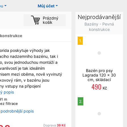
pu
Můj účet
Nejprodávanější
Prázdný
košík
Bazény - Pevná
konstrukce
 konstrukce
1.
orida poskytuje výhody jak
cího nadzemního bazénu, tak i
o, svou jednoduchou montáží a
vanlivostí je tak ideálním
Bazén pro psy
isem mezi oběma, nově vyvinutý
Lagrada 120 x 30
cm, skládací
 kovový rám, v bazénu jsou
490
ny vstupy na připojení
Kč
lý popis
91 m
2.
ez filtrace
 podrobnější popis
Doprava
39 Kč