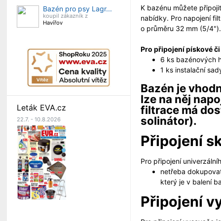
K bazénu můžete připojit 
Bazén pro psy Lagr...
koupil zákazník z
nabídky. Pro napojení fi
Havířov
o průměru 32 mm (5/4")
Pro připojení pískové či
6 ks bazénových 
1 ks instalační sad
Bazén je vhodn
lze na něj napo
Leták EVA.cz
filtrace má do
solinátor).
22.7. - 10.8.2026
Připojení 
Pro připojení univerzál
netřeba dokupovat
který je v balení 
Připojení 