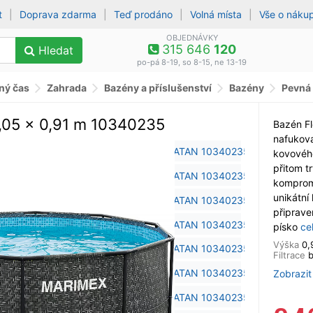
t
|
Doprava zdarma
|
Teď prodáno
|
Volná místa
|
Vše o náku
OBJEDNÁVKY
315 646
120
Hledat
po-pá 8-19, so 8-15, ne 13-19
lný čas
Zahrada
Bazény a příslušenství
Bazény
Pevná
3,05 x 0,91 m 10340235
Bazén Fl
nafukova
kovovéh
přitom tr
komprom
unikátní
připrave
písko
ce
Výška
0,
Filtrace
b
Zobrazit