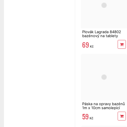
Plovák Lagrada 84802
bazénový na tablety
200 g, dávkovač
69
Kč
Páska na opravy bazénů
1m x 10cm samolepicí
59
Kč