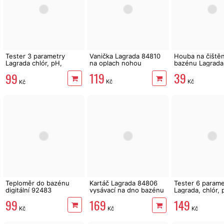
Tester 3 parametry
Vanička Lagrada 84810
Houba na čištěn
Lagrada chlór, pH,
na oplach nohou
bazénu Lagrada
alkalita, 50ks
119
39
99
Kč
Kč
Kč
Teploměr do bazénu
Kartáč Lagrada 84806
Tester 6 parame
digitální 92483
vysávací na dno bazénu
Lagrada, chlór, 
s bočními kartáči
alkalita, tvrdost
99
169
149
volný chlór, br
Kč
Kč
Kč