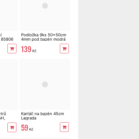
í
Podložka 9ks 50x50cm
 85806
4mm pod bazén modrá
Lagrada
139
Kč
trů
Kartáč na bazén 45cm
pH,
Lagrada
 vody,
59
om
Kč