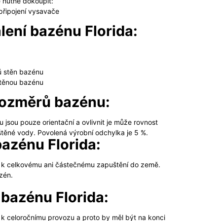
e nutné dokoupit:
připojení vysavače
lení bazénu Florida:
ů stěn bazénu
stěnou bazénu
rozměrů bazénu:
jsou pouze orientační a ovlivnit je může rovnost
těné vody. Povolená výrobní odchylka je 5 %.
azénu Florida:
n k celkovému ani částečnému zapuštění do země.
zén.
bazénu Florida:
 k celoročnímu provozu a proto by měl být na konci