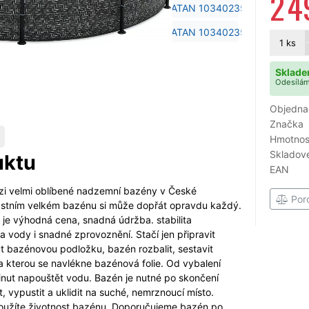
2 4
1
ks
Sklade
Odesílám
Objedna
Značka
Hmotnost
Skladové
uktu
EAN
ezi velmi oblíbené nadzemní bazény v České
Por
lastním velkém bazénu si může dopřát opravdu každý.
 je výhodná cena, snadná údržba. stabilita
a vody i snadné zpro­voznění. Stačí jen připravit
t bazénovou podložku, bazén rozbalit, sestavit
a kterou se navlékne bazénová folie. Od vybalení
ut napouštět vodu. Bazén je nutné po skončení
, vypustit a uklidit na suché, nemrznoucí místo.
oužíte životnost bazénu. Doporučujeme bazén po