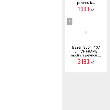
pevnou k...
1 990
Kč
5.
Bazén 305 x 107
cm CF FRAME
modrý s pevnou ...
3 190
Kč