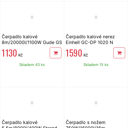
Čerpadlo kalové
Čerpadlo kalové nerez
8m/20000l/1100W Gude GS
Einhell GC-DP 1020 N
1103 PI
1 130
1 590
Kč
Kč
Skladem 43 ks
Skladem 15 ks
Čerpadlo kalové
Čerpadlo s nožem
5,5m/8000l/400W Strend
750W/16000l/16m