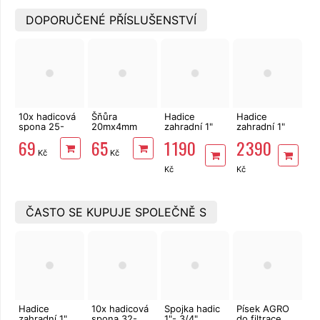
DOPORUČENÉ PŘÍSLUŠENSTVÍ
10x hadicová
Šňůra
Hadice
Hadice
spona 25-
20mx4mm
zahradní 1"
zahradní 1"
40mm pro
30kg pletená
25m záruka
50m 10 let
69
65
1 190
2 390
hadici 1"
polypropylenová
10 let
záruka
Kč
Kč
zesílená
zesílená
MasiPro, ČR
MasiPro, ČR
Kč
Kč
ČASTO SE KUPUJE SPOLEČNĚ S
Hadice
10x hadicová
Spojka hadic
Písek AGRO
zahradní 1"
spona 32-
1"- 3/4"
do filtrace