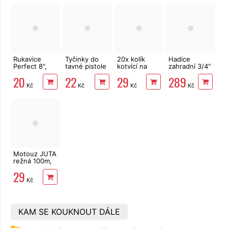
Rukavice
Tyčinky do
20x kolík
Hadice
Perfect 8",
tavné pistole
kotvící na
zahradní 3/4"
latex
11 mm,
upevnění
20 m Bradas
20
22
29
289
transparentní,
textilie 12 cm
Sprint
Kč
Kč
Kč
Kč
6 ks
Motouz JUTA
režná 100m,
1,5mm, 100g
29
Kč
KAM SE KOUKNOUT DÁLE