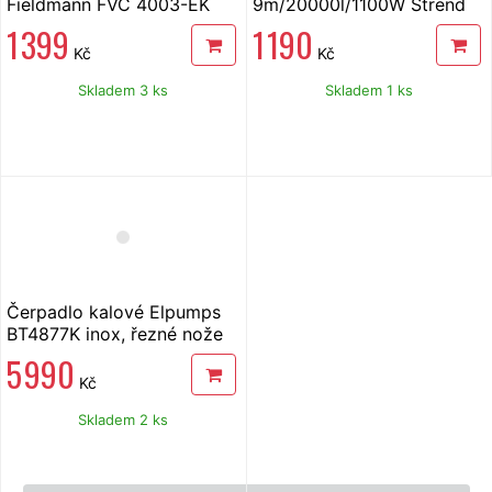
Fieldmann FVC 4003-EK
9m/20000l/1100W Strend
Pro
1 399
1 190
Kč
Kč
Skladem 3 ks
Skladem 1 ks
Čerpadlo kalové Elpumps
BT4877K inox, řezné nože
5 990
Kč
Skladem 2 ks