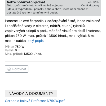
Nelze bohužel objednat
7.8. 12:12
Toto zboží není v tuto chvíli možné objednat.
Ceník dopravy
Jde o již vyprodanou položku nebo o zboží, které není možné v
dostatečně rychlém termínu nyní dodat.
Ponorné kalové čerpadlo k odčerpávání čisté, lehce zakalené
i znečištěné vody z cisteren, nádrží, studní, rybníků,
zaplavených sklepů a pod., měděné vinutí pro delší životnost,
příkon 750 W, max. průtok 13500 l/hod., max. výtlak 8 m,
max. hloubka
celý popis
Příkon
750 W
Výtlak
8 m
Max. průtok
13500 l/hod.
Porovnat
NÁVODY A DOKUMENTY
Čerpadlo kalové Professor D750W.pdf