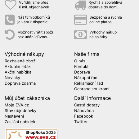
Vyřídili jsme přes
Rychlá a spolehlivá
6 mil. objednávek
doprava do domu
Náš tým odborníků
Bezpečná a rychlá
je vám k dispozici
online platba
Možnost vrátit zboží
Výhodný nákup
bez udání důvodu
na splátky
Výhodné nákupy
Naše firma
Rozbalené zboží
O nás
Aktuální leták
Kontakt
Akční nabídka
Doprava
Novinky
Nákupní řád
Doprava zdarma
Reklamační řád
Ochrana soukromí
Můj účet zákazníka
Další informace
Moje EVA.cz
Časté dotazy
Stav objednávky
Nápověda
Nastavení
Facebook
Zasílání nabídek
Twitter