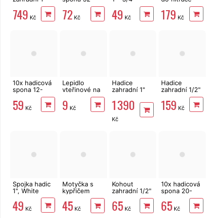
25 m Bradas
50mm pro
redukce
bazénů 0,6 -
749
72
49
179
Sprint
hadici 1,5"
White
1,20 mm 25kg
Kč
Kč
Kč
Kč
10x hadicová
Lepidlo
Hadice
Hadice
spona 12-
vteřinové na
zahradní 1"
zahradní 1/2"
22mm pro
kov, plast,
50 m Bradas
20 m Bradas
59
9
1 390
159
hadici 1/2"
gumu i dřevo
Sprint
Sprint
Kč
Kč
Kč
Kč
Spojka hadic
Motyčka s
Kohout
10x hadicová
1", White
kypřičem
zahradní 1/2"
spona 20-
Bradas DE
EXTOL Craft
32mm pro
49
45
65
65
LUXE
70150
hadici 3/4"
Kč
Kč
Kč
Kč