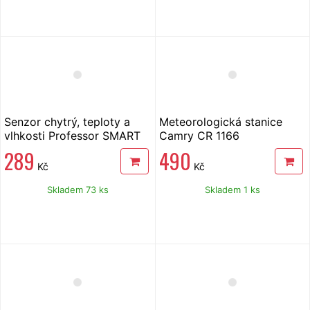
Senzor chytrý, teploty a
Meteorologická stanice
vlhkosti Professor SMART
Camry CR 1166
STV01
289
490
Kč
Kč
Skladem 73 ks
Skladem 1 ks