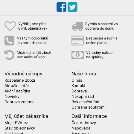
Vyřídili jsme přes
Rychlá a spolehlivá
6 mil. objednávek
doprava do domu
Náš tým odborníků
Bezpečná a rychlá
je vám k dispozici
online platba
Možnost vrátit zboží
Výhodný nákup
bez udání důvodu
na splátky
Výhodné nákupy
Naše firma
Rozbalené zboží
O nás
Aktuální leták
Kontakt
Akční nabídka
Doprava
Novinky
Nákupní řád
Doprava zdarma
Reklamační řád
Ochrana soukromí
Můj účet zákazníka
Další informace
Moje EVA.cz
Časté dotazy
Stav objednávky
Nápověda
Nastavení
Facebook