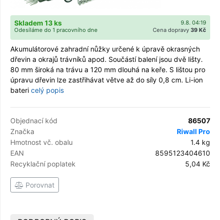
Skladem 13 ks
9.8. 04:19
Odesíláme do 1 pracovního dne
Cena dopravy
39 Kč
Akumulátorové zahradní nůžky určené k úpravě okrasných
dřevin a okrajů trávníků apod. Součástí balení jsou dvě lišty.
80 mm široká na trávu a 120 mm dlouhá na keře. S lištou pro
úpravu dřevin lze zastřihávat větve až do síly 0,8 cm. Li-ion
bateri
celý popis
Objednací kód
86507
Značka
Riwall Pro
Hmotnost vč. obalu
1.4 kg
EAN
8595123404610
Recyklační poplatek
5,04 Kč
Porovnat