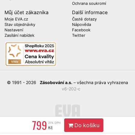
Ochrana soukromí
Můj účet zákazníka
Další informace
Moje EVA.cz
Časté dotazy
Stav objednávky
Nápověda
Nastavení
Facebook
Zasílání nabídek
Twitter
© 1991 - 2026
Zásobování a.s.
– všechna práva vyhrazena
v6-202-c
799
21% DPH
Do košíku
Kč