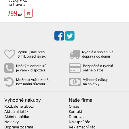
Nůžky AKU
na trávu a
keře Riwall
799
Pro RASH
Kč
1236 LH s
tyčí, 3,6V
Vyřídili jsme přes
Rychlá a spolehlivá
6 mil. objednávek
doprava do domu
Náš tým odborníků
Bezpečná a rychlá
je vám k dispozici
online platba
Možnost vrátit zboží
Výhodný nákup
bez udání důvodu
na splátky
Výhodné nákupy
Naše firma
Rozbalené zboží
O nás
Aktuální leták
Kontakt
Akční nabídka
Doprava
Novinky
Nákupní řád
Doprava zdarma
Reklamační řád