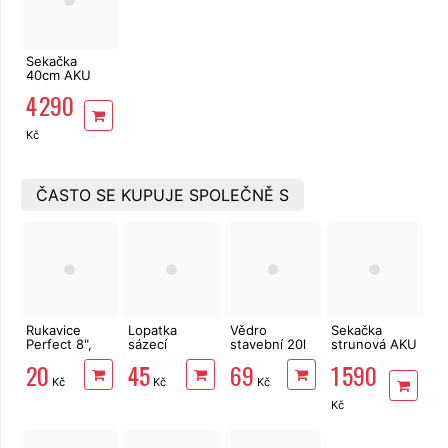
Sekačka
40cm AKU
2x4Ah Riwall
4 290
Pro RALM
4020i set
Kč
ČASTO SE KUPUJE SPOLEČNĚ S
Rukavice
Lopatka
Vědro
Sekačka
Perfect 8",
sázecí
stavební 20l
strunová AKU
latex
kovová široká
zesílené s
2Ah,
20
45
69
1 590
Bradas DE
vodoznakem
nabíječka
Kč
Kč
Kč
LUXE
Riwall Pro
RALT 2320
Kč
set, 20V