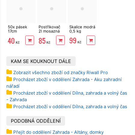
50x pásek
Postřikovač
Skalice modrá
17cm
2l mosazná
0,5 kg
rozepínací,
tryska,
99
40
85
vázací
tlakový
Kč
Kč
Kč
KAM SE KOUKNOUT DÁLE
Zobrazit všechno zboží od značky Riwall Pro
Procházet zboží v oddělení Zahrada - Aku zahradní
nářadí
Procházet zboží v oddělení Dílna, zahrada a volný čas
- Zahrada
Procházet zboží v oddělení Dílna, zahrada a volný čas
PODOBNÁ ODDĚLENÍ
Přejít do oddělení Zahrada - Altány, domky