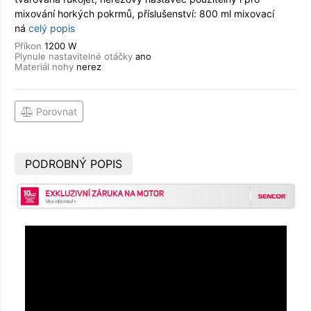
mixování horkých pokrmů, příslušenství: 800 ml mixovací
ná
celý popis
Příkon
1200 W
Plynule nastavitelné otáčky
ano
Materiál nohy
nerez
Porovnat
PODROBNÝ POPIS