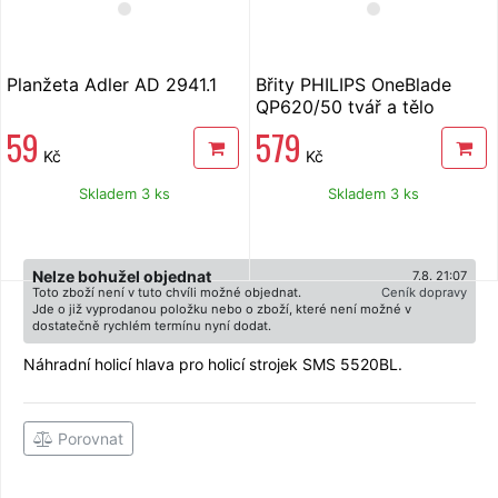
Planžeta Adler AD 2941.1
Břity PHILIPS OneBlade
QP620/50 tvář a tělo
59
579
Kč
Kč
Skladem 3 ks
Skladem 3 ks
Nelze bohužel objednat
7.8. 21:07
Toto zboží není v tuto chvíli možné objednat.
Ceník dopravy
Jde o již vyprodanou položku nebo o zboží, které není možné v
dostatečně rychlém termínu nyní dodat.
Náhradní holicí hlava pro holicí strojek SMS 5520BL.
Porovnat