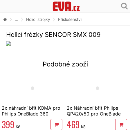
...
Holicí strojky
Příslušenství
Holicí frézky SENCOR SMX 009
Podobné zboží
2x náhradní břit KOMA pro
2x Náhradní břit Philips
Philips OneBlade 360
QP420/50 pro OneBlade
399
469
Kč
Kč