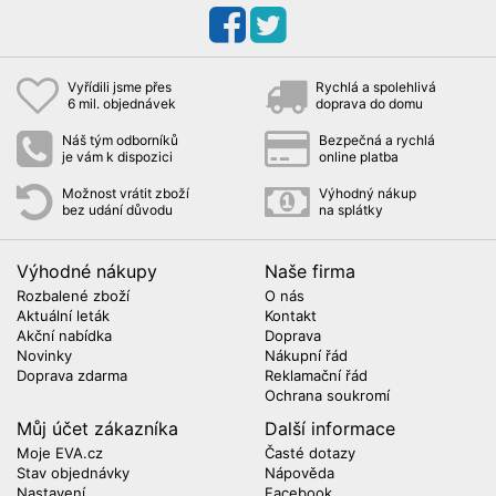
Vyřídili jsme přes
Rychlá a spolehlivá
6 mil. objednávek
doprava do domu
Náš tým odborníků
Bezpečná a rychlá
je vám k dispozici
online platba
Možnost vrátit zboží
Výhodný nákup
bez udání důvodu
na splátky
Výhodné nákupy
Naše firma
Rozbalené zboží
O nás
Aktuální leták
Kontakt
Akční nabídka
Doprava
Novinky
Nákupní řád
Doprava zdarma
Reklamační řád
Ochrana soukromí
Můj účet zákazníka
Další informace
Moje EVA.cz
Časté dotazy
Stav objednávky
Nápověda
Nastavení
Facebook