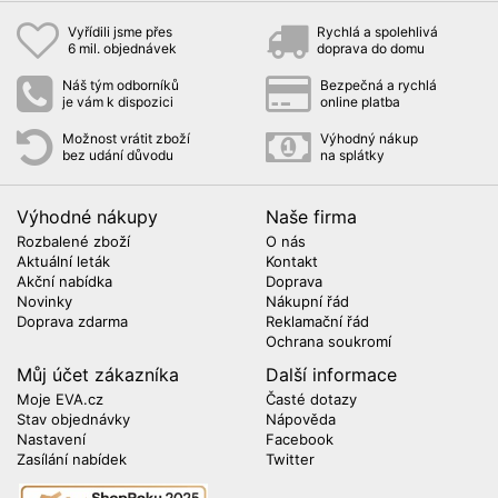
Vyřídili jsme přes
Rychlá a spolehlivá
6 mil. objednávek
doprava do domu
Náš tým odborníků
Bezpečná a rychlá
je vám k dispozici
online platba
Možnost vrátit zboží
Výhodný nákup
bez udání důvodu
na splátky
Výhodné nákupy
Naše firma
Rozbalené zboží
O nás
Aktuální leták
Kontakt
Akční nabídka
Doprava
Novinky
Nákupní řád
Doprava zdarma
Reklamační řád
Ochrana soukromí
Můj účet zákazníka
Další informace
Moje EVA.cz
Časté dotazy
Stav objednávky
Nápověda
Nastavení
Facebook
Zasílání nabídek
Twitter