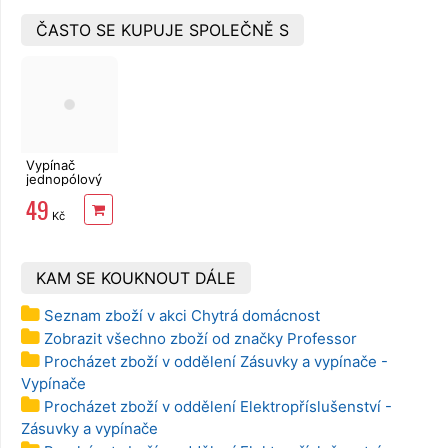
ČASTO SE KUPUJE SPOLEČNĚ S
Vypínač
jednopólový
č.1 Retlux
49
AMY RSA
Kč
A01F bílý
KAM SE KOUKNOUT DÁLE
Seznam zboží v akci Chytrá domácnost
Zobrazit všechno zboží od značky Professor
Procházet zboží v oddělení Zásuvky a vypínače -
Vypínače
Procházet zboží v oddělení Elektropříslušenství -
Zásuvky a vypínače