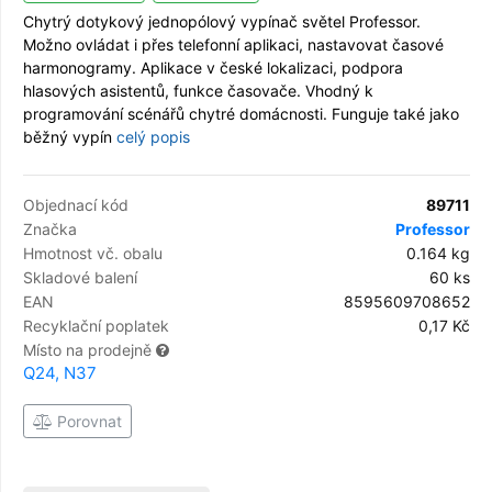
Chytrý dotykový jednopólový vypínač světel Professor.
Možno ovládat i přes telefonní aplikaci, nastavovat časové
harmonogramy. Aplikace v české lokalizaci, podpora
hlasových asistentů, funkce časovače. Vhodný k
programování scénářů chytré domácnosti. Funguje také jako
běžný vypín
celý popis
Objednací kód
89711
Značka
Professor
Hmotnost vč. obalu
0.164 kg
Skladové balení
60 ks
EAN
8595609708652
Recyklační poplatek
0,17 Kč
Místo na prodejně
Q24, N37
Porovnat