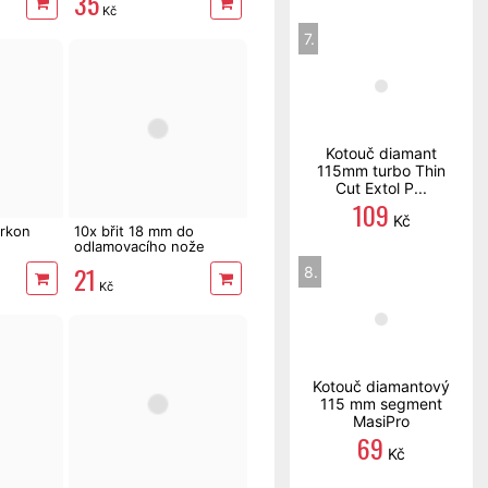
35
Kč
7.
Kotouč diamant
115mm turbo Thin
Cut Extol P...
109
Kč
irkon
10x břit 18 mm do
odlamovacího nože
21
8.
Kč
Kotouč diamantový
115 mm segment
MasiPro
69
Kč