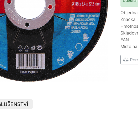
Odesílám
Objedna
Značka
Hmotnost
Skladové
EAN
Místo na
Por
SLUŠENSTVÍ