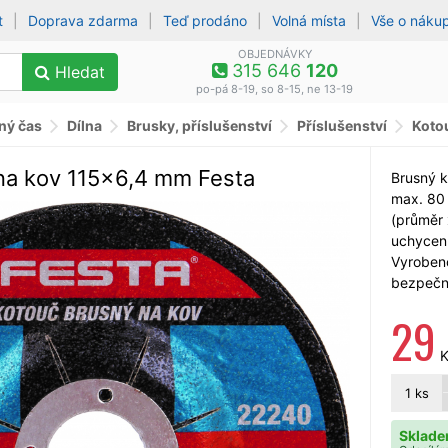
t
|
Doprava zdarma
|
Teď prodáno
|
Volná místa
|
Vše o náku
OBJEDNÁVKY
315 646
120
Hledat
po-pá 8-19, so 8-15, ne 13-19
lný čas
Dílna
Brusky, příslušenství
Příslušenství
Koto
na kov 115x6,4 mm Festa
Brusný k
max. 80 
(průměr 
uchycen
Vyroben
bezpečn
29
K
1
ks
Sklade