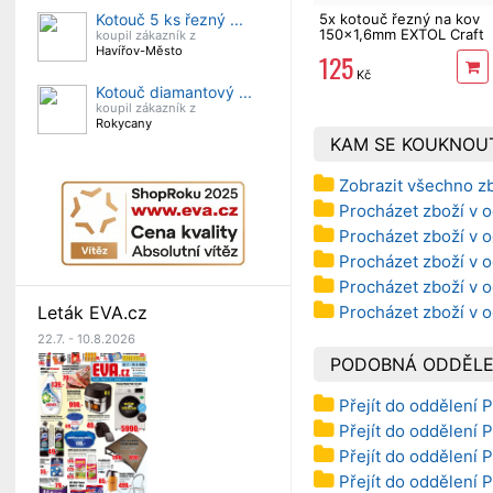
5x kotouč řezný na kov
Kotouč 5 ks řezný ...
150x1,6mm EXTOL Craft
koupil zákazník z
Havířov-Město
125
Kč
Kotouč diamantový ...
koupil zákazník z
Rokycany
KAM SE KOUKNOU
Zobrazit všechno z
Procházet zboží v o
Procházet zboží v o
Procházet zboží v o
Procházet zboží v o
Procházet zboží v o
Leták EVA.cz
22.7. - 10.8.2026
PODOBNÁ ODDĚLE
Přejít do oddělení P
Přejít do oddělení 
Přejít do oddělení 
Přejít do oddělení 