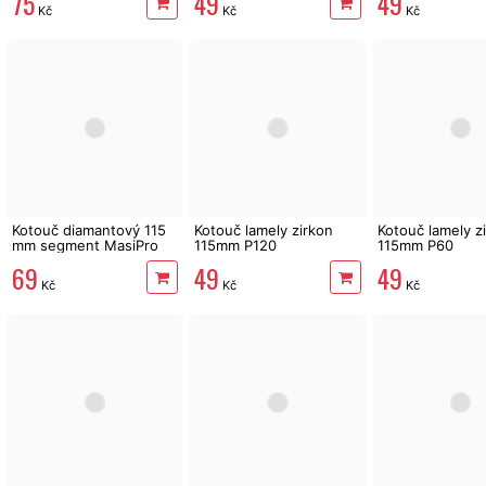
75
49
49
Kč
Kč
Kč
Kotouč diamantový 115
Kotouč lamely zirkon
Kotouč lamely z
mm segment MasiPro
115mm P120
115mm P60
69
49
49
Kč
Kč
Kč