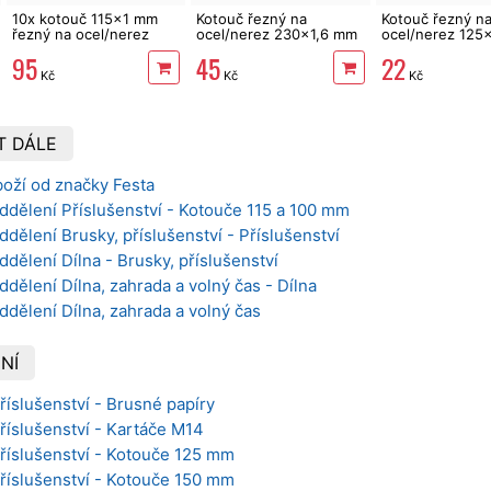
10x kotouč 115x1 mm
Kotouč řezný na
Kotouč řezný n
řezný na ocel/nerez
ocel/nerez 230x1,6 mm
ocel/nerez 125
Masipro
Festa
Festa
95
45
22
Kč
Kč
Kč
T DÁLE
boží od značky Festa
ddělení Příslušenství - Kotouče 115 a 100 mm
ddělení Brusky, příslušenství - Příslušenství
ddělení Dílna - Brusky, příslušenství
ddělení Dílna, zahrada a volný čas - Dílna
ddělení Dílna, zahrada a volný čas
NÍ
říslušenství - Brusné papíry
Příslušenství - Kartáče M14
Příslušenství - Kotouče 125 mm
Příslušenství - Kotouče 150 mm