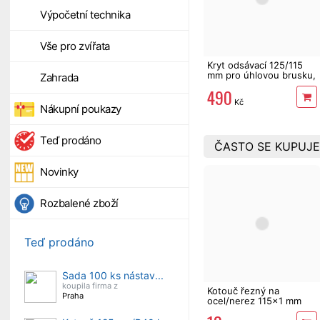
Výpočetní technika
Vše pro zvířata
Kryt odsávací 125/115
mm pro úhlovou brusku,
Zahrada
broušení
490
Kč
Nákupní poukazy
Teď prodáno
ČASTO SE KUPUJE
Novinky
Rozbalené zboží
Teď prodáno
Sada 100 ks nástav...
koupila firma z
Kotouč řezný na
Praha
ocel/nerez 115x1 mm
Festa