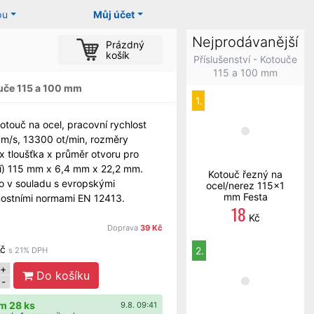
pu
Můj účet
Nejprodávanější
Prázdný
košík
Příslušenství - Kotouče
115 a 100 mm
uče 115 a 100 mm
1.
otouč na ocel, pracovní rychlost
m/s, 13300 ot/min, rozměry
x tloušťka x průměr otvoru pro
í) 115 mm x 6,4 mm x 22,2 mm.
Kotouč řezný na
o v souladu s evropskými
ocel/nerez 115x1
mm Festa
ostními normami EN 12413.
18
Kč
Doprava
39 Kč
č
2.
s 21% DPH
+
Do košíku
-
m 28 ks
9.8. 09:41