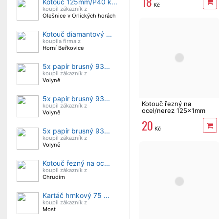
18
Kotouč 125mm/P40 k...
Kč
koupil zákazník z
Olešnice v Orlických horách
Kotouč diamantový ...
koupila firma z
Horní Beřkovice
5x papír brusný 93...
koupil zákazník z
Volyně
5x papír brusný 93...
Kotouč řezný na
koupil zákazník z
ocel/nerez 125x1mm
Volyně
Festa
20
Kč
5x papír brusný 93...
koupil zákazník z
Volyně
Kotouč řezný na oc...
koupil zákazník z
Chrudim
Kartáč hrnkový 75 ...
koupil zákazník z
Most