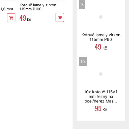
9.
a
Kotouč lamely zirkon
x1,6 mm
115mm P100
49
Kč
Kotouč lamely zirkon
115mm P60
49
Kč
10.
10x kotouč 115x1
mm řezný na
ocel/nerez Mas...
95
Kč