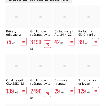
Brikety
Gril litinový
5x tác na gril
Kartáč na
grilovací z
rošt,nastavitelné
AL, 34 x 22
čištění grilu
dřevěného
topeniště
cm
3v1
75
3 190
42
39
uhlí 2,5 kg
Cattara Royal
Kč
Kč
Kč
Classic
Kč
Obal na gril
Gril litinový
5x miska
2x podložka
CLASSIC "M"
rošt,nastavitelné
hranatá
grilovací
124x61x91cm,
topeniště
hliníková na
teflon Orion
139
2 490
29
129
PE 90g/m2
Cattara Royal
gril 14 x 20,5
40 x 33 cm 2
Kč
Kč
Kč
Partner
cm
ks
Kč