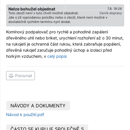
Nelze bohužel objednat
7.8. 19:26
Toto zboží není v tuto chvíli možné objednat.
Ceník dopravy
Jde o již vyprodanou položku nebo o zboží, které není možné v
dostatečně rychlém termínu nyní dodat.
Komínový podpalovač pro rychlé a pohodlné zapálení
dřevěného uhlí nebo briket, urychlení rozhoření až o 30 minut,
na rukojeti je ochranná část rukou, která zabraňuje popálení,
dřevěná rukojeť zaručuje pohodlný úchop a izolaci před
horkým vzduchem, v
celý popis
Porovnat
NÁVODY A DOKUMENTY
Návod k použití.pdf
ČASTO SE KUPUJE SPOLEČNĚ S