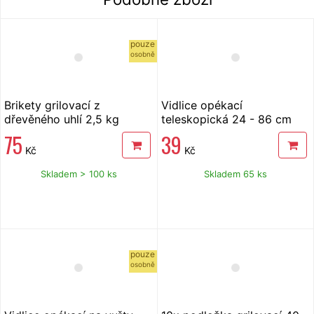
pouze
osobně
Brikety grilovací z
Vidlice opékací
dřevěného uhlí 2,5 kg
teleskopická 24 - 86 cm
75
39
Kč
Kč
Skladem > 100 ks
Skladem 65 ks
pouze
osobně