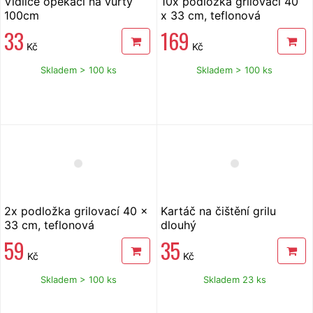
Vidlice opékací na vuřty
10x podložka grilovací 40
100cm
x 33 cm, teflonová
33
169
Kč
Kč
Skladem > 100 ks
Skladem > 100 ks
2x podložka grilovací 40 x
Kartáč na čištění grilu
33 cm, teflonová
dlouhý
59
35
Kč
Kč
Skladem > 100 ks
Skladem 23 ks