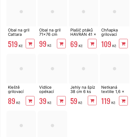
Obal na gril
Obal na gril
Plašič ptáků
Chňapka
Cattara
71x76 cm
HAVRAN 41 x
grilovací
13095 pro
12 x 24 cm
silikonová
99
519
69
109
Royal Classic
Lamart
Kč
Kč
Kč
Kč
LT5029, 34
cm
Kleště
Vidlice
Jehly na špíz
Netkaná
grilovací
opékací
38 cm 6 ks
textilie 1,6 x
Strend Pro
teleskopická
10 m mulč,
59
89
39
119
Grill
24 - 86 cm
černá
Kč
Kč
Kč
Kč