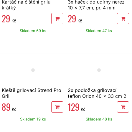
Kartáč na čištění grilu
3x háček do udírny nerez
krátký
10 x 7,7 cm, pr. 4 mm
29
29
Kč
Kč
Skladem 69 ks
Skladem 47 ks
Kleště grilovací Strend Pro
2x podložka grilovací
Grill
teflon Orion 40 x 33 cm 2
ks
89
129
Kč
Kč
Skladem 19 ks
Skladem 48 ks