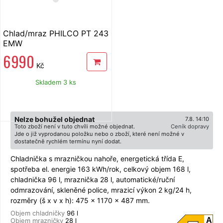
Chlad/mraz PHILCO PT 243
EMW
6 990
Kč
Skladem 3 ks
Nelze bohužel objednat
7.8. 14:10
Toto zboží není v tuto chvíli možné objednat.
Ceník dopravy
Jde o již vyprodanou položku nebo o zboží, které není možné v
dostatečně rychlém termínu nyní dodat.
Chladnička s mrazničkou nahoře, energetická třída E,
spotřeba el. energie 163 kWh/rok, celkový objem 168 l,
chladnička 96 l, mraznička 28 l, automatické/ruční
odmrazování, skleněné police, mrazicí výkon 2 kg/24 h,
rozměry (š x v x h): 475 x 1170 x 487 mm.
Objem chladničky
96 l
A
Objem mrazničky
28 l