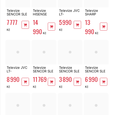
Televize
Televize
Televize JVC
Televize
SENCOR SLE
HISENSE
LT-
SHARP
55Q871B
55U7Q PRO
43VAQ3435
70GL4260E
7 777
14
5 990
13
990
990
Kč
Kč
Kč
Kč
Televize JVC
Televize
Televize
Televize
LT-
SENCOR SLE
SENCOR SLE
SENCOR SLE
50VAQ3435
65TQU770B
32TH700B
43TQU770B
8 990
11 769
3 890
6 990
Kč
Kč
Kč
Kč