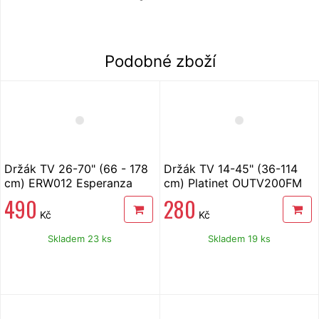
Podobné zboží
Držák TV 26-70" (66 - 178
Držák TV 14-45" (36-114
cm) ERW012 Esperanza
cm) Platinet OUTV200FM
Titan
490
280
Kč
Kč
Skladem 23 ks
Skladem 19 ks