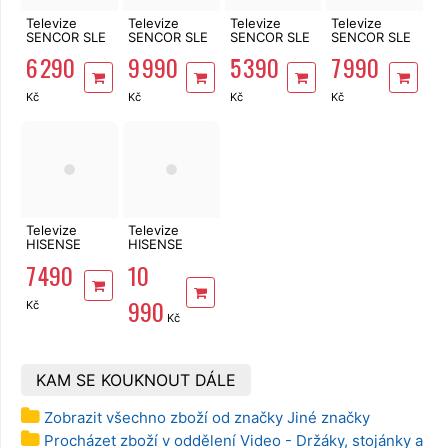
Televize
Televize
Televize
Televize
SENCOR SLE
SENCOR SLE
SENCOR SLE
SENCOR SLE
43TU700B
55TQU770B
40TF700B
50TQU770B
6 290
9 990
5 390
7 990
Kč
Kč
Kč
Kč
Televize
Televize
HISENSE
HISENSE
50E7S
50E8S
7 490
10
990
Kč
Kč
KAM SE KOUKNOUT DÁLE
Zobrazit všechno zboží od značky Jiné značky
Procházet zboží v oddělení Video - Držáky, stojánky a