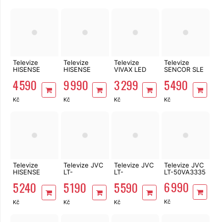
Televize
Televize
Televize
Televize
HISENSE
HISENSE
VIVAX LED
SENCOR SLE
40A5S
65E7Q
TV-
40FS841BW
4 590
9 990
3 299
5 490
40LE115T2S2
Kč
Kč
Kč
Kč
Televize
Televize JVC
Televize JVC
Televize JVC
HISENSE
LT-
LT-
LT-50VA3335
43A6S
40VAF3335
43VAF3335
6 990
5 240
5 190
5 590
Kč
Kč
Kč
Kč