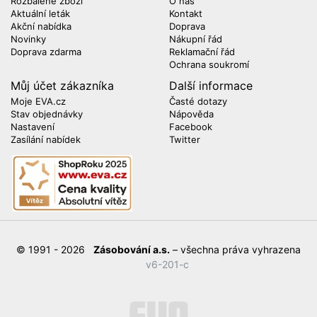
Rozbalené zboží
O nás
Aktuální leták
Kontakt
Akční nabídka
Doprava
Novinky
Nákupní řád
Doprava zdarma
Reklamační řád
Ochrana soukromí
Můj účet zákazníka
Další informace
Moje EVA.cz
Časté dotazy
Stav objednávky
Nápověda
Nastavení
Facebook
Zasílání nabídek
Twitter
© 1991 - 2026
Zásobování a.s.
– všechna práva vyhrazena
v6-201-c