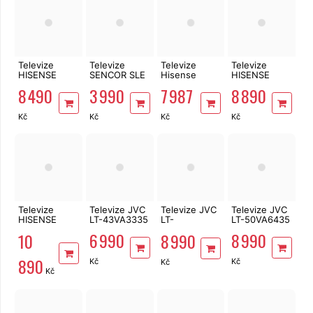
Televize
Televize
Televize
Televize
HISENSE
SENCOR SLE
Hisense
HISENSE
58E7Q
32S841BW
58A6Q
43E7Q PRO
8 490
3 990
7 987
8 890
Kč
Kč
Kč
Kč
Televize
Televize JVC
Televize JVC
Televize JVC
HISENSE
LT-43VA3335
LT-
LT-50VA6435
65E7Q PRO
55VAQ3435
6 990
8 990
10
8 990
890
Kč
Kč
Kč
Kč