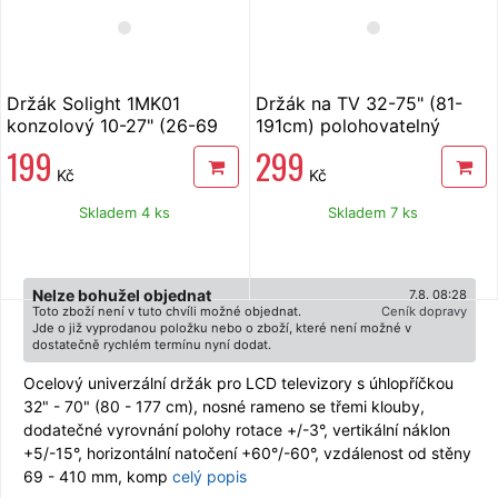
Držák Solight 1MK01
Držák na TV 32-75" (81-
konzolový 10-27" (26-69
191cm) polohovatelný
cm) max. nosnost 15 kg
Riwall Home
199
299
Kč
Kč
Skladem 4 ks
Skladem 7 ks
Nelze bohužel objednat
7.8. 08:28
Toto zboží není v tuto chvíli možné objednat.
Ceník dopravy
Jde o již vyprodanou položku nebo o zboží, které není možné v
dostatečně rychlém termínu nyní dodat.
Ocelový univerzální držák pro LCD televizory s úhlopříčkou
32" - 70" (80 - 177 cm), nosné rameno se třemi klouby,
dodatečné vyrovnání polohy rotace +/-3°, vertikální náklon
+5/-15°, horizontální natočení +60°/-60°, vzdálenost od stěny
69 - 410 mm, komp
celý popis