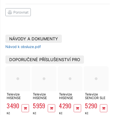
Porovnat
NÁVODY A DOKUMENTY
Návod k obsluze.pdf
DOPORUČENÉ PŘÍSLUŠENSTVÍ PRO
Televize
Televize
Televize
Televize
HISENSE
HISENSE
HISENSE
SENCOR SLE
32A5S
43E7S
40A4S
43FS804B
3 490
5 959
4 290
5 290
Kč
Kč
Kč
Kč