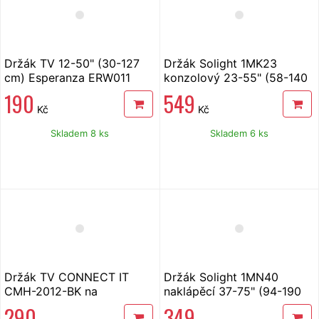
Držák TV 12-50" (30-127
Držák Solight 1MK23
cm) Esperanza ERW011
konzolový 23-55" (58-140
cm) max.nosnost 30 kg
190
549
Kč
Kč
Skladem 8 ks
Skladem 6 ks
Držák TV CONNECT IT
Držák Solight 1MN40
CMH-2012-BK na
naklápěcí 37-75" (94-190
obrazovky 13-37" (33-94
cm) max. nosnost 50 kg
290
349