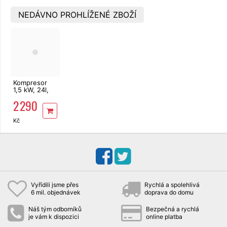
NEDÁVNO PROHLÍŽENÉ ZBOŽÍ
Kompresor
1,5 kW, 24l,
Strend Pro
2 290
FL2024-08
Kč
Vyřídili jsme přes
Rychlá a spolehlivá
6 mil. objednávek
doprava do domu
Náš tým odborníků
Bezpečná a rychlá
je vám k dispozici
online platba