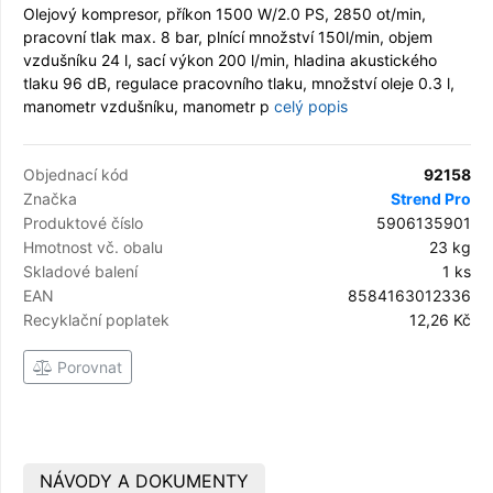
Olejový kompresor, příkon 1500 W/2.0 PS, 2850 ot/min,
pracovní tlak max. 8 bar, plnící množství 150l/min, objem
vzdušníku 24 l, sací výkon 200 l/min, hladina akustického
tlaku 96 dB, regulace pracovního tlaku, množství oleje 0.3 l,
manometr vzdušníku, manometr p
celý popis
Objednací kód
92158
Značka
Strend Pro
Produktové číslo
5906135901
Hmotnost vč. obalu
23 kg
Skladové balení
1 ks
EAN
8584163012336
Recyklační poplatek
12,26 Kč
Porovnat
NÁVODY A DOKUMENTY