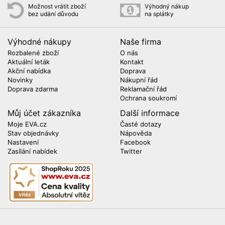
Možnost vrátit zboží
Výhodný nákup
bez udání důvodu
na splátky
Výhodné nákupy
Naše firma
Rozbalené zboží
O nás
Aktuální leták
Kontakt
Akční nabídka
Doprava
Novinky
Nákupní řád
Doprava zdarma
Reklamační řád
Ochrana soukromí
Můj účet zákazníka
Další informace
Moje EVA.cz
Časté dotazy
Stav objednávky
Nápověda
Nastavení
Facebook
Zasílání nabídek
Twitter