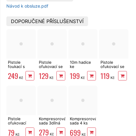
Návod k obsluze.pdf
DOPORUČENÉ PŘÍSLUŠENSTVÍ
Pistole
Pistole
10m hadice
Pistole
foukací s
ofukovací se
ke
ofukovací se
manometrem
2 tryskami
kompresoru
3 tryskami
249
129
199
119
EXTOL
EXTOL
1/4" EXTOL,
Gude
Kč
Kč
Kč
Kč
Premium RP
Premium BP
spirálová s
120
210
rychlospojkami
Pistole
Kompresorová
Kompresorová
ofukovací
sada 3dílná
sada 4 ks
Gude BP 200
EXTOL Craft
279
79
699
99303
Kč
Kč
Kč