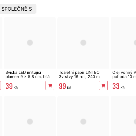
 SPOLEČNĚ S
Svíčka LED imitující
Toaletní papír LINTEO
Olej vonný 
plamen 9 x 5,8 cm, bílá
3vrstvý 16 rolí, 240 m
pohoda 10 m
39
99
33
Kč
Kč
Kč