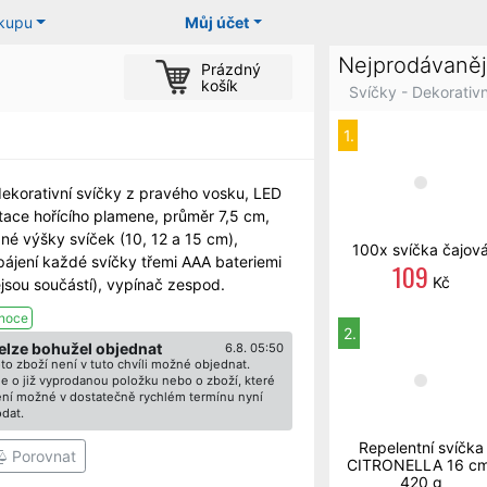
ákupu
Můj účet
Nejprodávaněj
Prázdný
košík
Svíčky - Dekorativn
1.
dekorativní svíčky z pravého vosku, LED
itace hořícího plamene, průměr 7,5 cm,
né výšky svíček (10, 12 a 15 cm),
100x svíčka čajov
pájení každé svíčky třemi AAA bateriemi
109
Kč
ejsou součástí), vypínač zespod.
noce
2.
elze bohužel objednat
6.8. 05:50
to zboží není v tuto chvíli možné objednat.
e o již vyprodanou položku nebo o zboží, které
ní možné v dostatečně rychlém termínu nyní
dat.
Repelentní svíčka
Porovnat
CITRONELLA 16 cm
420 g