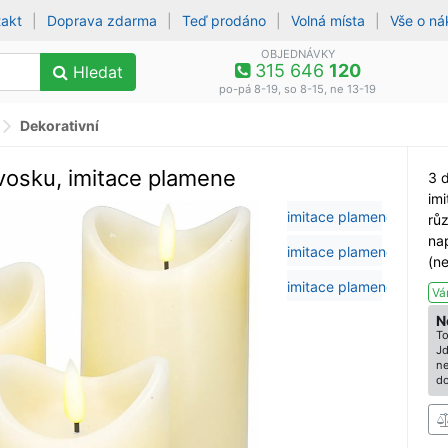
takt
|
Doprava zdarma
|
Teď prodáno
|
Volná místa
|
Vše o n
OBJEDNÁVKY
315 646
120
Hledat
po-pá 8-19, so 8-15, ne 13-19
Dekorativní
vosku, imitace plamene
3 
im
růz
na
(n
Vá
N
To
Jd
ne
do