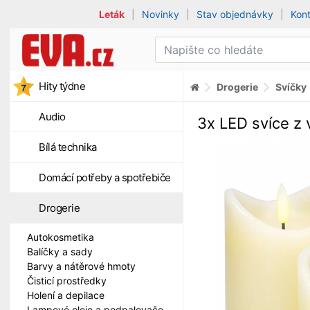
Leták
|
Novinky
|
Stav objednávky
|
Kon
Hity týdne
Drogerie
Svíčky
Audio
3x LED svíce z 
Bílá technika
Domácí potřeby a spotřebiče
Drogerie
Autokosmetika
Balíčky a sady
Barvy a nátěrové hmoty
Čisticí prostředky
Holení a depilace
Lampové oleje a podpalovače