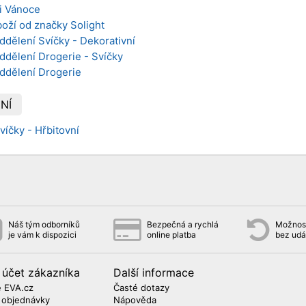
i Vánoce
oží od značky Solight
ddělení Svíčky - Dekorativní
ddělení Drogerie - Svíčky
oddělení Drogerie
NÍ
víčky - Hřbitovní
Náš tým odborníků
Bezpečná a rychlá
Možnost
je vám k dispozici
online platba
bez udá
 účet zákazníka
Další informace
 EVA.cz
Časté dotazy
 objednávky
Nápověda