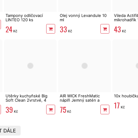
Tampony odličovací
Olej vonný Levandule 10
Vileda Actifi
LINTEO 120 ks
ml
mikrohadřík 
24
33
43
Kč
Kč
Kč
Utěrky kuchyňské Big
AIR WICK FreshMatic
10x houbičk
Soft Clean 2vrstvé, 4
náplň Jemný satén a
17
role, 41 m
Měsíční lilie 250 ml
39
75
Kč
Kč
Kč
T DÁLE