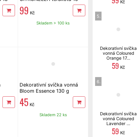
99
Kč
cm, 420 g
99
Kč
5.
Skladem > 100 ks
Dekorativní svíčka
vonná Coloured
Orange 17...
59
Kč
6.
a
Dekorativní svíčka vonná
Bloom Essence 130 g
45
Kč
Dekorativní svíčka
Skladem 22 ks
vonná Coloured
Lavender ...
59
Kč