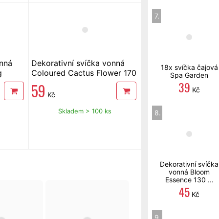
7.
onná
Dekorativní svíčka vonná
18x svíčka čajová
g
Coloured Cactus Flower 170
Spa Garden
g
39
59
Kč
Kč
Skladem > 100 ks
8.
Dekorativní svíčka
vonná Bloom
Essence 130 ...
45
Kč
9.