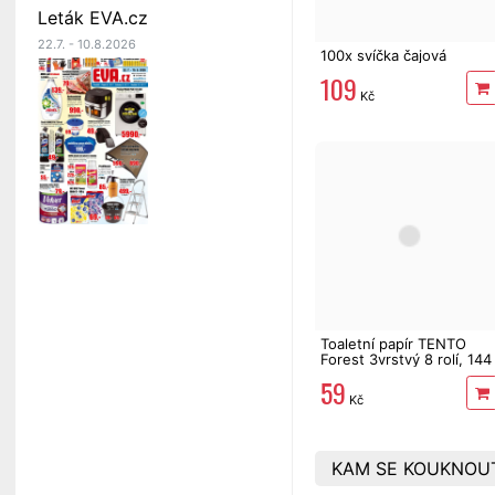
Leták EVA.cz
22.7. - 10.8.2026
100x svíčka čajová
109
Kč
Toaletní papír TENTO
Forest 3vrstvý 8 rolí, 144
m
59
Kč
KAM SE KOUKNOU