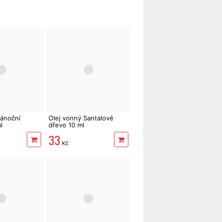
Vánoční
Olej vonný Santalové
l
dřevo 10 ml
33
Kč