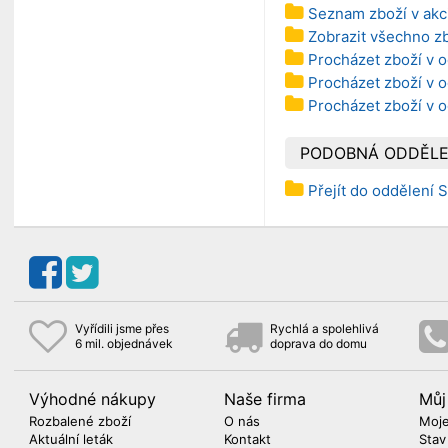
Seznam zboží v akc
Zobrazit všechno zb
Procházet zboží v o
Procházet zboží v o
Procházet zboží v 
PODOBNÁ ODDĚLE
Přejít do oddělení S
Vyřídili jsme přes
Rychlá a spolehlivá
6 mil. objednávek
doprava do domu
Výhodné nákupy
Naše firma
Můj
Rozbalené zboží
O nás
Moje
Aktuální leták
Kontakt
Stav