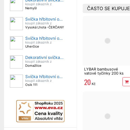
koupil zákazník z
ČASTO SE KUPUJE
Nemyšl
Svíčka hřbitovní o...
koupil zákazník z
Vysoká Lhota -ČERČANY
Svíčka hřbitovní o...
koupil zákazník z
Uherčice
Dekorativní svíčka...
koupil zákazník z
Domažlice
LYBAR bambusové
vatové tyčinky 200 ks
Svíčka hřbitovní o...
20
koupil zákazník z
Kč
Osik 111