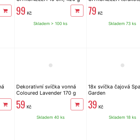
cm, 300 g
99
79
Kč
Kč
Skladem > 100 ks
Skladem 73 ks
ná
Dekorativní svíčka vonná
18x svíčka čajová Sp
Coloured Lavender 170 g
Garden
59
39
Kč
Kč
Skladem 40 ks
Skladem 18 ks