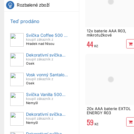
Rozbalené zboží
Teď prodáno
12x baterie AAA R03,
mikrotužkové
Svíčka Coffee 500 ...
koupil zákazník z
44
Hradek nad Nisou
Kč
Dekorativní svíčka...
koupil zákazník z
Osek
Vosk vonný Santalo...
koupil zákazník z
Osek
Svíčka Vanilla 500...
koupil zákazník z
Nemyšl
20x AAA baterie EXTOL
ENERGY R03
Dekorativní svíčka...
mikrotužková
koupil zákazník z
59
Nemyšl
Kč
Dekorativní svíčka...