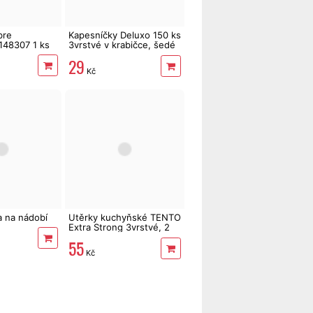
bre
Kapesníčky Deluxo 150 ks
148307 1 ks
3vrstvé v krabičce, šedé
květy
29
Kč
a na nádobí
Utěrky kuchyňské TENTO
Extra Strong 3vrstvé, 2
role, 34 m
55
Kč