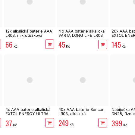
12x alkalická baterie AAA
4 x AAA baterie alkalická
20x AAA bate
LR03, mikrotužková
VARTA LONG LIFE LR03
EXTOL ENE
alkalická
Plus LR03
66
45
145
Kč
Kč
Kč
4x AAA baterie alkalická
40x AAA baterie Sencor,
Nabíječka A
EXTOL ENERGY ULTRA
LR03, alkalická
DN25, řízen
Plus LR03
mikroproce
249
37
399
Kč
Kč
Kč