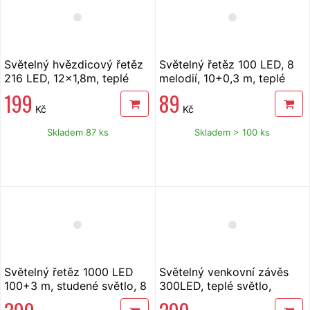
Světelný hvězdicový řetěz
Světelný řetěz 100 LED, 8
216 LED, 12x1,8m, teplé
melodií, 10+0,3 m, teplé
světlo
světlo, USB
199
89
Kč
Kč
Skladem 87 ks
Skladem > 100 ks
Světelný řetěz 1000 LED
Světelný venkovní závěs
100+3 m, studené světlo, 8
300LED, teplé světlo,
funkcí
12+3m, 8 funkcí