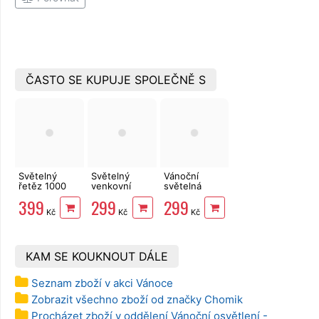
ČASTO SE KUPUJE SPOLEČNĚ S
Světelný
Světelný
Vánoční
řetěz 1000
venkovní
světelná
LED 100+3 m,
závěs 300
hvězda
399
299
299
studené
LED, studené
stříbrná
Kč
Kč
Kč
světlo, 8
světlo,
45cm, 90LED,
funkcí
12+3m,
IP44
ledový efekt
KAM SE KOUKNOUT DÁLE
Seznam zboží v akci Vánoce
Zobrazit všechno zboží od značky Chomik
Procházet zboží v oddělení Vánoční osvětlení -