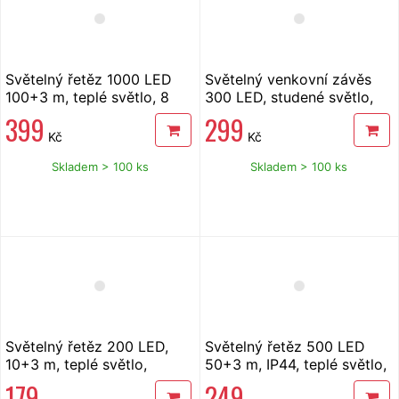
Světelný řetěz 1000 LED
Světelný venkovní závěs
100+3 m, teplé světlo, 8
300 LED, studené světlo,
funkcí
12+3m, ledový efekt
399
299
Kč
Kč
Skladem > 100 ks
Skladem > 100 ks
Světelný řetěz 200 LED,
Světelný řetěz 500 LED
10+3 m, teplé světlo,
50+3 m, IP44, teplé světlo,
časovač, 8 funkcí
8 funkcí
179
249