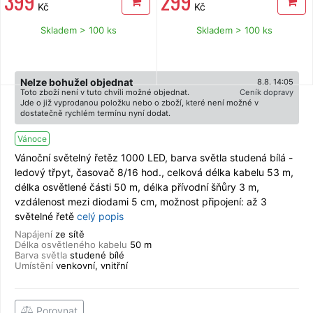
399
299
Kč
Kč
Skladem > 100 ks
Skladem > 100 ks
Nelze bohužel objednat
8.8. 14:05
Toto zboží není v tuto chvíli možné objednat.
Ceník dopravy
Jde o již vyprodanou položku nebo o zboží, které není možné v
dostatečně rychlém termínu nyní dodat.
Vánoce
Vánoční světelný řetěz 1000 LED, barva světla studená bílá -
ledový třpyt, časovač 8/16 hod., celková délka kabelu 53 m,
délka osvětlené části 50 m, délka přívodní šňůry 3 m,
vzdálenost mezi diodami 5 cm, možnost připojení: až 3
světelné řetě
celý popis
Napájení
ze sítě
Délka osvětleného kabelu
50 m
Barva světla
studené bílé
Umístění
venkovní, vnitřní
Porovnat