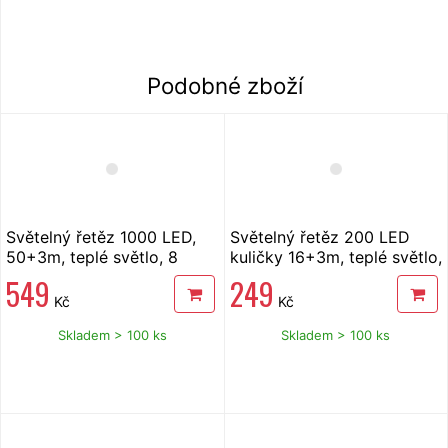
Podobné zboží
Světelný řetěz 1000 LED,
Světelný řetěz 200 LED
50+3m, teplé světlo, 8
kuličky 16+3m, teplé světlo,
funkcí
8 funkcí, časovač
549
249
Kč
Kč
Skladem > 100 ks
Skladem > 100 ks