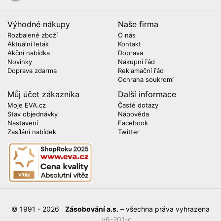
Výhodné nákupy
Naše firma
Rozbalené zboží
O nás
Aktuální leták
Kontakt
Akční nabídka
Doprava
Novinky
Nákupní řád
Doprava zdarma
Reklamační řád
Ochrana soukromí
Můj účet zákazníka
Další informace
Moje EVA.cz
Časté dotazy
Stav objednávky
Nápověda
Nastavení
Facebook
Zasílání nabídek
Twitter
© 1991 - 2026
Zásobování a.s.
– všechna práva vyhrazena
v6-201-c