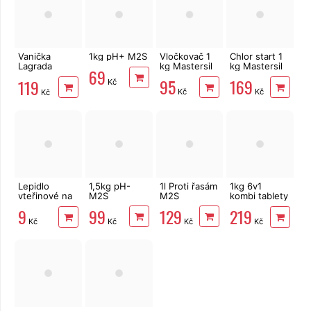
Vanička
1kg pH+ M2S
Vločkovač 1
Chlor start 1
Lagrada
kg Mastersil
kg Mastersil
69
84810 na
95
169
119
Kč
oplach nohou
Kč
Kč
Kč
Lepidlo
1,5kg pH-
1l Proti řasám
1kg 6v1
vteřinové na
M2S
M2S
kombi tablety
kov, plast,
5x200g
99
129
9
219
gumu i dřevo
Multiplex
Kč
Kč
Kč
Kč
Mastersil