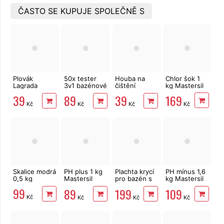
ČASTO SE KUPUJE SPOLEČNĚ S
Plovák
50x tester
Houba na
Chlor šok 1
Lagrada
3v1 bazénové
čištění
kg Mastersil
84803
vody
bazénu
169
39
89
39
bazénový na
Lagrada
Kč
Kč
Kč
Kč
tablety 20 g,
85806
dávkovač
Skalice modrá
PH plus 1 kg
Plachta krycí
PH mínus 1,6
0,5 kg
Mastersil
pro bazén s
kg Mastersil
pH+
pevnou
pH-
99
89
199
109
konstrukcí o
Kč
Kč
Kč
Kč
průměru 305
cm 58036