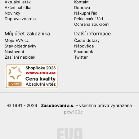
Aktuální leták
Kontakt
Akční nabídka
Doprava
Novinky
Nákupní řád
Doprava zdarma
Reklamační řád
Ochrana soukromí
Můj účet zákazníka
Další informace
Moje EVA.cz
Časté dotazy
Stav objednávky
Nápověda
Nastavení
Facebook
Zasílání nabídek
Twitter
© 1991 - 2026
Zásobování a.s.
– všechna práva vyhrazena
pxw100c