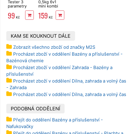
Tester 3
0,5kg 6v1
parametry
mini kombi
Lagrada
tablety
99
159
chlór, pH,
25x20g
Kč
Kč
alkalita, 50ks
Multiplex
Mastersil
KAM SE KOUKNOUT DÁLE
Zobrazit všechno zboží od značky M2S
Procházet zboží v oddělení Bazény a příslušenství -
Bazénová chemie
Procházet zboží v oddělení Zahrada - Bazény a
příslušenství
Procházet zboží v oddělení Dílna, zahrada a volný čas
- Zahrada
Procházet zboží v oddělení Dílna, zahrada a volný čas
PODOBNÁ ODDĚLENÍ
Přejít do oddělení Bazény a příslušenství -
Nafukovačky
Přejít do oddělení Bazény a příslušenství - Plachty a