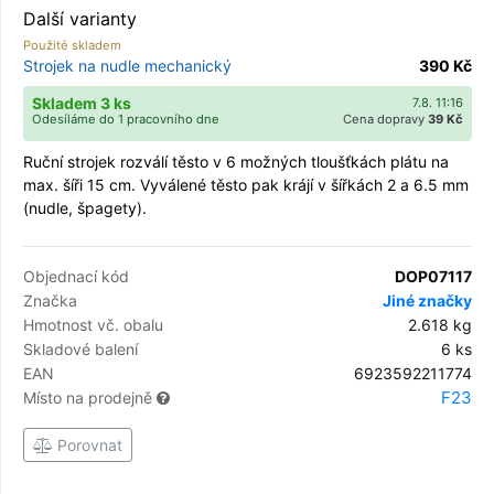
Další varianty
Použité skladem
Strojek na nudle mechanický
390 Kč
Skladem 3 ks
7.8. 11:16
Odesíláme do 1 pracovního dne
Cena dopravy
39 Kč
Ruční strojek rozválí těsto v 6 možných tloušťkách plátu na
max. šíři 15 cm. Vyválené těsto pak krájí v šířkách 2 a 6.5 mm
(nudle, špagety).
Objednací kód
DOP07117
Značka
Jiné značky
Hmotnost vč. obalu
2.618 kg
Skladové balení
6 ks
EAN
6923592211774
F23
Místo na prodejně
Porovnat