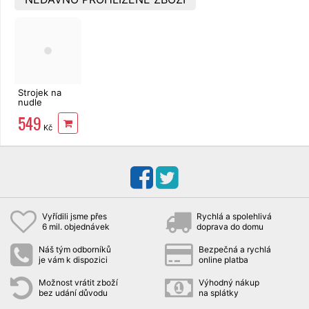
Strojek na
nudle
mechanický
549
Kč
Vyřídili jsme přes
Rychlá a spolehlivá
6 mil. objednávek
doprava do domu
Náš tým odborníků
Bezpečná a rychlá
je vám k dispozici
online platba
Možnost vrátit zboží
Výhodný nákup
bez udání důvodu
na splátky