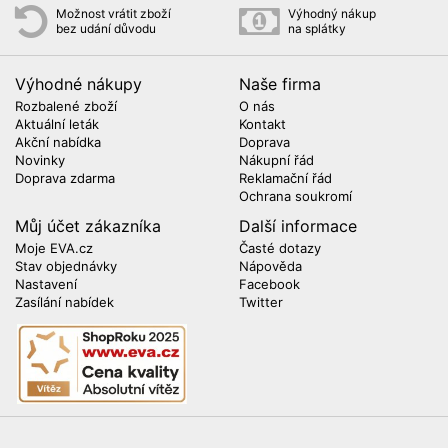
Možnost vrátit zboží
Výhodný nákup
bez udání důvodu
na splátky
Výhodné nákupy
Naše firma
Rozbalené zboží
O nás
Aktuální leták
Kontakt
Akční nabídka
Doprava
Novinky
Nákupní řád
Doprava zdarma
Reklamační řád
Ochrana soukromí
Můj účet zákazníka
Další informace
Moje EVA.cz
Časté dotazy
Stav objednávky
Nápověda
Nastavení
Facebook
Zasílání nabídek
Twitter