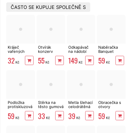
ČASTO SE KUPUJE SPOLEČNĚ S
Kráječ
Otvírák
Odkapávač
Naběračka
vařených
konzerv
na nádobí
Banquet
brambor
Standard
Curver BIG s
Akcent Black
32
55
149
59
struna
podnosem
29 cm
Kč
Kč
Kč
Kč
Luna
Podložka
Stěrka na
Metla šlehací
Obracečka s
protiskluzová
těsto gumová
celodrátěná
otvory
univerzální
25x5 cm
20x4 cm
Banquet
59
33
39
59
transparentní
nerez
Akcent Black
Kč
Kč
Kč
Kč
122 x 46 cm
33 cm