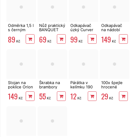
Odměrka 1,5 l
Nůž praktický
Odkapávač
Odkapávač
s černým
BANQUET
úzký Curver
na nádobí
potiskem
Red Culinaria
Luna 13402-
Curver BIG s
89
69
99
149
14 cm
119
podnosem
Kč
Kč
Kč
Kč
Savanna
Stojan na
Škrabka na
Párátka v
100x špejle
poklice Orion
brambory
kelímku 190
hrocené
drát 6 pozic
Banquet
ks
dřevěné
149
55
12
29
Akcent
Kč
Kč
Kč
Kč