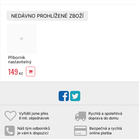
NEDÁVNO PROHLÍŽENÉ ZBOŽÍ
Příborník
nastavitelný
Curver
149
30x42x6.4
Kč
cm sv.šedý
05752-845
Vyřídili jsme přes
Rychlá a spolehlivá
6 mil. objednávek
doprava do domu
Náš tým odborníků
Bezpečná a rychlá
je vám k dispozici
online platba