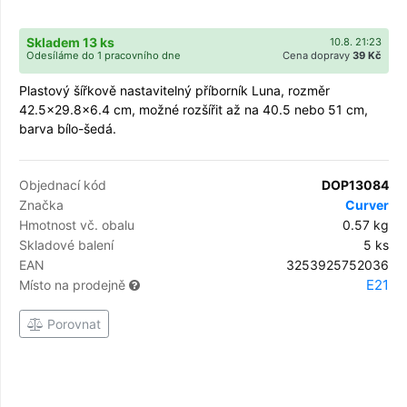
Skladem 13 ks
10.8. 21:23
Odesíláme do 1 pracovního dne
Cena dopravy
39 Kč
Plastový šířkově nastavitelný příborník Luna, rozměr
42.5x29.8x6.4 cm, možné rozšířit až na 40.5 nebo 51 cm,
barva bílo-šedá.
Objednací kód
DOP13084
Značka
Curver
Hmotnost vč. obalu
0.57 kg
Skladové balení
5 ks
EAN
3253925752036
E21
Místo na prodejně
Porovnat