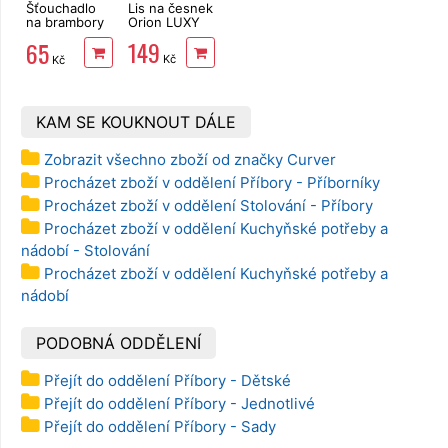
Šťouchadlo
Lis na česnek
na brambory
Orion LUXY
Banquet
149
65
Akcent Black
Kč
Kč
32,5 cm
KAM SE KOUKNOUT DÁLE
Zobrazit všechno zboží od značky Curver
Procházet zboží v oddělení Příbory - Příborníky
Procházet zboží v oddělení Stolování - Příbory
Procházet zboží v oddělení Kuchyňské potřeby a
nádobí - Stolování
Procházet zboží v oddělení Kuchyňské potřeby a
nádobí
PODOBNÁ ODDĚLENÍ
Přejít do oddělení Příbory - Dětské
Přejít do oddělení Příbory - Jednotlivé
Přejít do oddělení Příbory - Sady