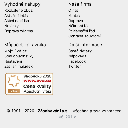
Výhodné nákupy
Naše firma
Rozbalené zboží
O nás
Aktuální leták
Kontakt
Akční nabídka
Doprava
Novinky
Nákupní řád
Doprava zdarma
Reklamační řád
Ochrana soukromí
Můj účet zákazníka
Další informace
Moje EVA.cz
Časté dotazy
Stav objednávky
Nápověda
Nastavení
Facebook
Zasílání nabídek
Twitter
© 1991 - 2026
Zásobování a.s.
– všechna práva vyhrazena
v6-201-c