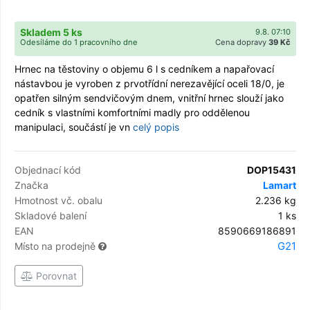
Skladem 5 ks
9.8. 07:10
Odesíláme do 1 pracovního dne
Cena dopravy
39 Kč
Hrnec na těstoviny o objemu 6 l s cedníkem a napařovací
nástavbou je vyroben z prvotřídní nerezavějící oceli 18/0, je
opatřen silným sendvičovým dnem, vnitřní hrnec slouží jako
cedník s vlastními komfortními madly pro oddělenou
manipulaci, součástí je vn
celý popis
Objednací kód
DOP15431
Značka
Lamart
Hmotnost vč. obalu
2.236 kg
Skladové balení
1 ks
EAN
8590669186891
G21
Místo na prodejně
Porovnat