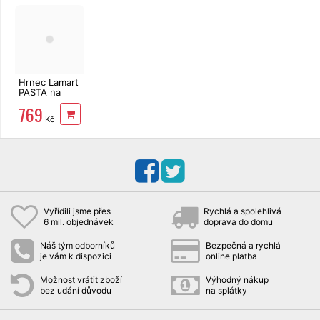
Hrnec Lamart
PASTA na
těstoviny 22
769
cm, 6 l
Kč
LT1067
Vyřídili jsme přes
Rychlá a spolehlivá
6 mil. objednávek
doprava do domu
Náš tým odborníků
Bezpečná a rychlá
je vám k dispozici
online platba
Možnost vrátit zboží
Výhodný nákup
bez udání důvodu
na splátky