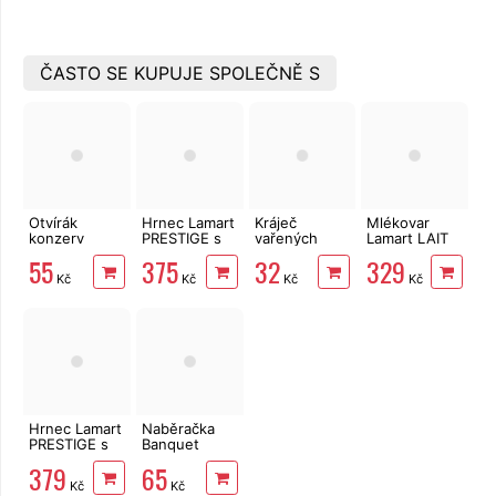
ČASTO SE KUPUJE SPOLEČNĚ S
Otvírák
Hrnec Lamart
Kráječ
Mlékovar
konzerv
PRESTIGE s
vařených
Lamart LAIT
Standard
poklicí 22 cm,
brambor
1,5l LT1068
55
375
32
329
4,6 l
struna
Kč
Kč
Kč
Kč
LTSS2212
Hrnec Lamart
Naběračka
PRESTIGE s
Banquet
poklicí 20 cm,
Akcent Black
379
65
3,5 l
na špagety
Kč
Kč
LTSS2011
32 cm