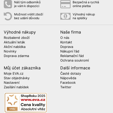
Náš tým odborníků
Bezpečná a rychlá
je vám k dispozici
online platba
Možnost vrátit zboží
Výhodný nákup
bez udání důvodu
na splátky
Výhodné nákupy
Naše firma
Rozbalené zboží
O nás
Aktuální leták
Kontakt
Akční nabídka
Doprava
Novinky
Nákupní řád
Doprava zdarma
Reklamační řád
Ochrana soukromí
Můj účet zákazníka
Další informace
Moje EVA.cz
Časté dotazy
Stav objednávky
Nápověda
Nastavení
Facebook
Zasílání nabídek
Twitter