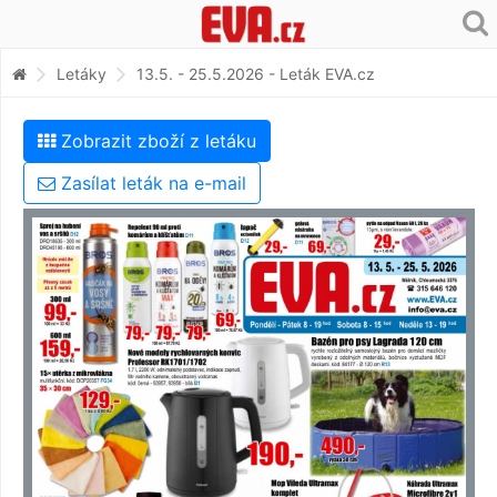
Letáky
13.5. - 25.5.2026 - Leták EVA.cz
Zobrazit zboží z letáku
Zasílat leták na e-mail