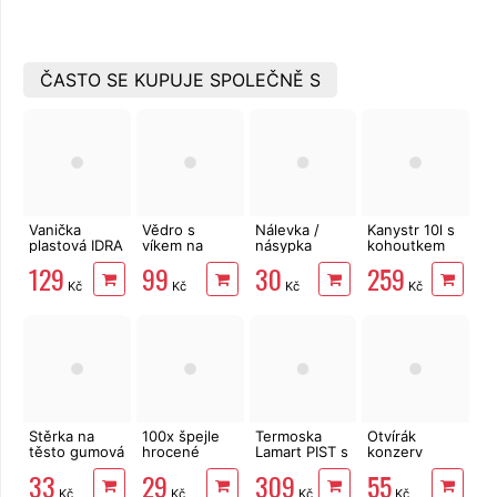
ČASTO SE KUPUJE SPOLEČNĚ S
Vanička
Vědro s
Nálevka /
Kanystr 10l s
plastová IDRA
víkem na
násypka
kohoutkem
s uchy 13 l
potraviny 10 l
Omnia
37,5 x 16 x
129
99
30
259
27,3 cm
Kč
Kč
Kč
Kč
Stěrka na
100x špejle
Termoska
Otvírák
těsto gumová
hrocené
Lamart PIST s
konzerv
25x5 cm
dřevěné
pumpičkou
Standard
33
29
309
55
1,9 l LT4037
Kč
Kč
Kč
Kč