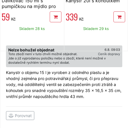
Dávkovač 150 ml s
Kanystr 20l s kohoutkem
pumpičkou na mýdlo pro
kanystr Bradas
59
339
Kč
Kč
Skladem 28 ks
Skladem 29 ks
Nelze bohužel objednat
6.8. 09:03
Toto zboží není v tuto chvíli možné objednat.
Ceník dopravy
Jde o již vyprodanou položku nebo o zboží, které není možné v
dostatečně rychlém termínu nyní dodat.
Kanystr o objemu 15 l je vyroben z odolného plastu a je
vhodný zejména pro potravinářský průmysl, či pro přepravu
vody, má oddělitelný ventil se zabezpečením proti ztrátě a
kohoutek pro snadné vypouštění rozměry 35 x 16,5 x 35 cm,
vnitřní průměr napouštěcího hrdla 43 mm.
Porovnat