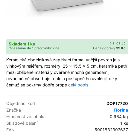
Skladem 1 ks
9.8. 05:42
Odesíláme do 1 pracovního dne
Cena dopravy
39 Kč
Keramická obdélníková zapékací forma, vnější povrch je s
vlnkovým reliéfem, rozměry: 25 x 15,5 x 5 cm, keramika patří
mezi oblíbené materiály ověřené mnoha generacemi,
rovnoměrně absorbuje teplo a postupně ho uvolňují, díky
čemuž se pokrmy dobře prope
celý popis
Objednací kód
DOP17720
Značka
Florina
Hmotnost vč. obalu
0.964 kg
Skladové balení
1 ks
EAN
5901832392637