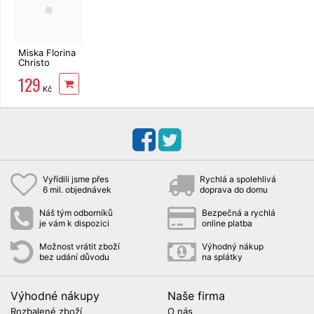
Miska Florina
Christo
zapékací 25
129
x 15,5 cm, 1,2
Kč
l
Vyřídili jsme přes
Rychlá a spolehlivá
6 mil. objednávek
doprava do domu
Náš tým odborníků
Bezpečná a rychlá
je vám k dispozici
online platba
Možnost vrátit zboží
Výhodný nákup
bez udání důvodu
na splátky
Výhodné nákupy
Naše firma
Rozbalené zboží
O nás