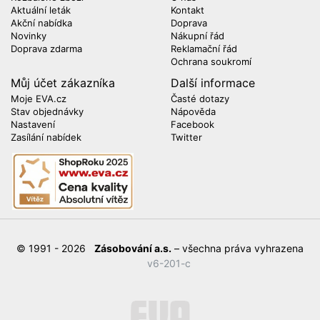
Aktuální leták
Kontakt
Akční nabídka
Doprava
Novinky
Nákupní řád
Doprava zdarma
Reklamační řád
Ochrana soukromí
Můj účet zákazníka
Další informace
Moje EVA.cz
Časté dotazy
Stav objednávky
Nápověda
Nastavení
Facebook
Zasílání nabídek
Twitter
© 1991 - 2026
Zásobování a.s.
– všechna práva vyhrazena
v6-201-c