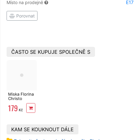
E17
Místo na prodejně
Porovnat
ČASTO SE KUPUJE SPOLEČNĚ S
Miska Florina
Christo
zapékací 30
179
x 20 cm, 2 l
Kč
KAM SE KOUKNOUT DÁLE