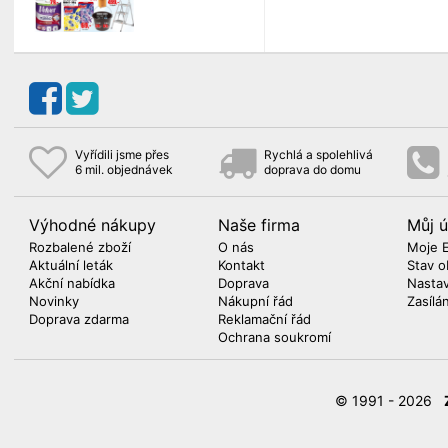
Vyřídili jsme přes
Rychlá a spolehlivá
6 mil. objednávek
doprava do domu
Výhodné nákupy
Naše firma
Můj ú
Rozbalené zboží
O nás
Moje 
Aktuální leták
Kontakt
Stav o
Akční nabídka
Doprava
Nasta
Novinky
Nákupní řád
Zasílá
Doprava zdarma
Reklamační řád
Ochrana soukromí
© 1991 - 2026