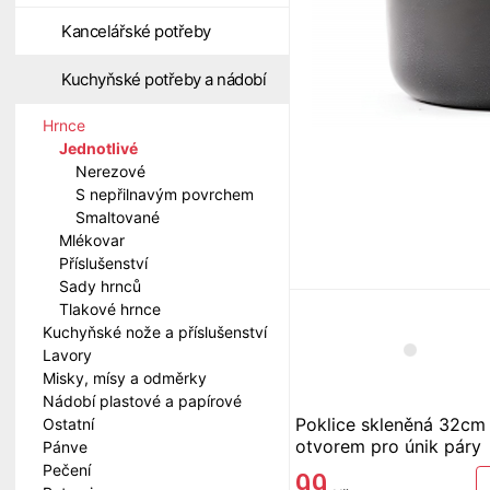
Kancelářské potřeby
Kuchyňské potřeby a nádobí
Hrnce
Jednotlivé
Nerezové
S nepřilnavým povrchem
Smaltované
Mlékovar
Příslušenství
Sady hrnců
Tlakové hrnce
Kuchyňské nože a příslušenství
Lavory
Misky, mísy a odměrky
Nádobí plastové a papírové
Poklice skleněná 32cm
Ostatní
otvorem pro únik páry
Pánve
Pečení
99