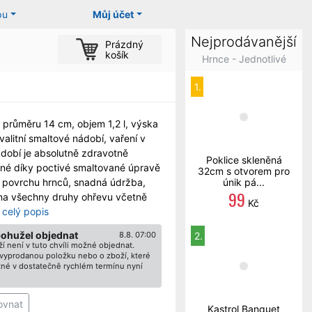
pu
Můj účet
Nejprodávanější
Prázdný
košík
Hrnce - Jednotlivé
1.
o průměru 14 cm, objem 1,2 l, výska
valitní smaltové nádobí, vaření v
dobí je absolutně zdravotně
Poklice skleněná
né díky poctivé smaltované úpravě
32cm s otvorem pro
o povrchu hrnců, snadná údržba,
únik pá...
99
na všechny druhy ohřevu včetně
Kč
celý popis
bohužel objednat
8.8. 07:00
2.
í není v tuto chvíli možné objednat.
ž vyprodanou položku nebo o zboží, které
né v dostatečně rychlém termínu nyní
ovnat
Kastrol Banquet