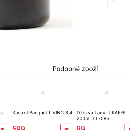
Podobné zboží
 s
Kastrol Banquet LIVING 8,4
Džezva Lamart KAFFE
l
200ml, LT7085
599
89