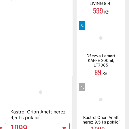
LIVING 8,4 l
599
Kč
3.
Džezva Lamart
KAFFE 200ml,
LT7085
89
Kč
4.
Kastrol Orion Anett nerez
9,5 l s poklicí
Kastrol Orion Anett
nerez 9,5 l s poklicí
1 099