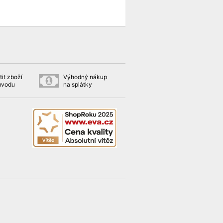
it zboží
Výhodný nákup
ůvodu
na splátky