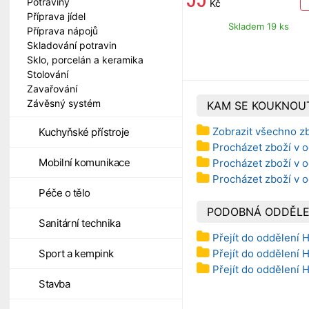
Potraviny
Kč
Příprava jídel
Skladem 19 ks
Příprava nápojů
Skladování potravin
Sklo, porcelán a keramika
Stolování
Zavařování
Závěsný systém
KAM SE KOUKNOU
Zobrazit všechno z
Kuchyňské přístroje
Procházet zboží v o
Mobilní komunikace
Procházet zboží v 
Procházet zboží v 
Péče o tělo
PODOBNÁ ODDĚLE
Sanitární technika
Přejít do oddělení 
Přejít do oddělení H
Sport a kempink
Přejít do oddělení 
Stavba