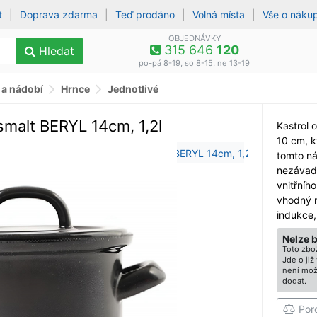
t
|
Doprava zdarma
|
Teď prodáno
|
Volná místa
|
Vše o náku
OBJEDNÁVKY
315 646
120
Hledat
po-pá 8-19, so 8-15, ne 13-19
 a nádobí
Hrnce
Jednotlivé
 smalt BERYL 14cm, 1,2l
Kastrol 
10 cm, k
tomto ná
nezávad
vnitřníh
vhodný 
indukce,
Nelze 
Toto zbož
Jde o ji
není mož
dodat.
Por