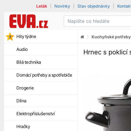
Leták
|
Novinky
|
Stav objednávky
|
Kontak
Hity týdne
Kuchyňské potřeby
Audio
Hrnec s poklicí
Bílá technika
Domácí potřeby a spotřebiče
Drogerie
Dílna
Elektropříslušenství
Hračky