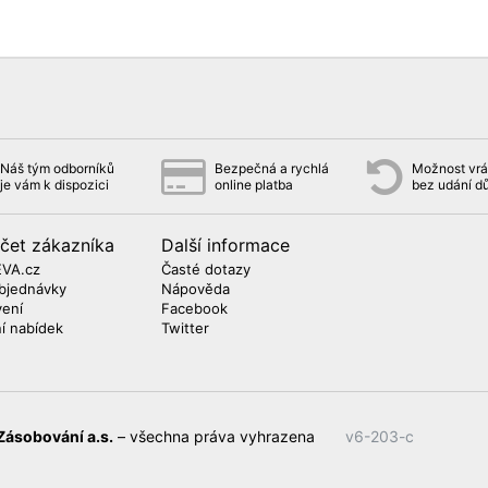
Náš tým odborníků
Bezpečná a rychlá
Možnost vrát
je vám k dispozici
online platba
bez udání d
čet zákazníka
Další informace
EVA.cz
Časté dotazy
bjednávky
Nápověda
vení
Facebook
ní nabídek
Twitter
Zásobování a.s.
– všechna práva vyhrazena
v6-203-c