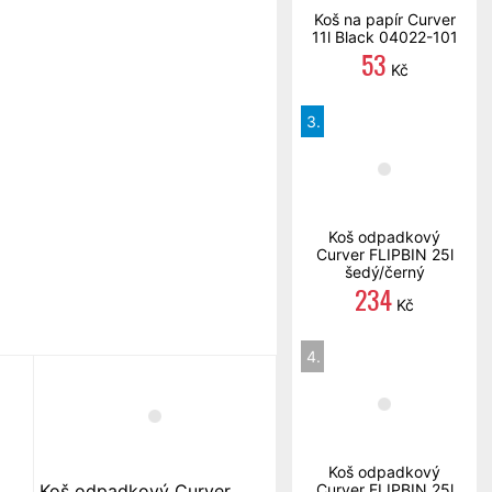
Koš na papír Curver
11l Black 04022-101
53
Kč
3.
Koš odpadkový
Curver FLIPBIN 25l
šedý/černý
234
Kč
4.
Koš odpadkový
Koš odpadkový Curver
Curver FLIPBIN 25l