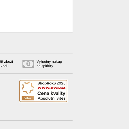
it zboží
Výhodný nákup
ůvodu
na splátky