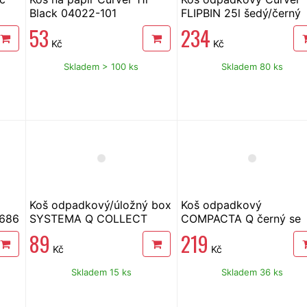
Black 04022-101
FLIPBIN 25l šedý/černý
53
234
Kč
Kč
Skladem > 100 ks
Skladem 80 ks
Koš odpadkový/úložný box
Koš odpadkový
-686
SYSTEMA Q COLLECT
COMPACTA Q černý se
světle hnědý 3l
světle šedým víkem 25l
89
219
Kč
Kč
Skladem 15 ks
Skladem 36 ks