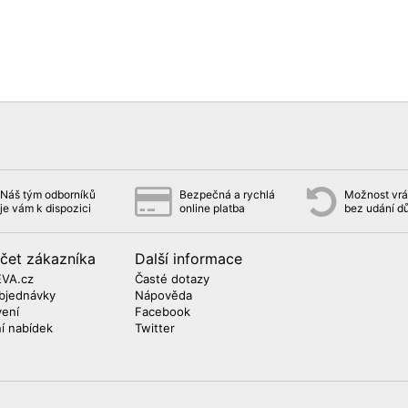
Náš tým odborníků
Bezpečná a rychlá
Možnost vrát
je vám k dispozici
online platba
bez udání d
čet zákazníka
Další informace
EVA.cz
Časté dotazy
bjednávky
Nápověda
vení
Facebook
ní nabídek
Twitter