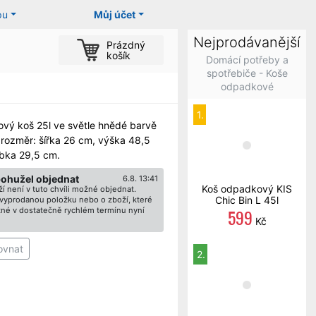
pu
Můj účet
Nejprodávanější
Prázdný
košík
Domácí potřeby a
spotřebiče - Koše
odpadkové
1.
vý koš 25l ve světle hnědé barvě
 rozměr: šířka 26 cm, výška 48,5
bka 29,5 cm.
bohužel objednat
6.8. 13:41
Koš odpadkový KIS
í není v tuto chvíli možné objednat.
Chic Bin L 45l
ž vyprodanou položku nebo o zboží, které
599
né v dostatečně rychlém termínu nyní
Kč
ovnat
2.