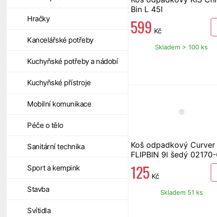
Bin L 45l
Hračky
599
Kč
Kancelářské potřeby
Skladem > 100 ks
Kuchyňské potřeby a nádobí
Kuchyňské přístroje
Mobilní komunikace
Péče o tělo
Koš odpadkový Curver
Sanitární technika
FLIPBIN 9l šedý 02170
125
Sport a kempink
Kč
Stavba
Skladem 51 ks
Svítidla