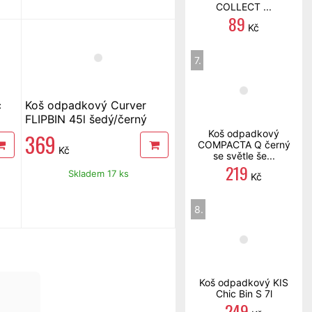
COLLECT ...
89
Kč
7.
c
Koš odpadkový Curver
FLIPBIN 45l šedý/černý
Koš odpadkový
369
COMPACTA Q černý
Kč
se světle še...
219
Skladem 17 ks
Kč
8.
Koš odpadkový KIS
Chic Bin S 7l
249