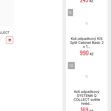
Kč
9.
LLECT
l
Koš odpadkový KIS
Split Cabinet Basic 2
x 1...
990
Kč
10.
Koš odpadkový
SYSTEMA Q
COLLECT světle
hněd...
169
Kč