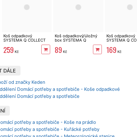
Koš odpadkový
Koš odpadkový/úložný
Koš odpadkový
SYSTEMA Q COLLECT
box SYSTEMA Q
SYSTEMA Q CO
světle zelený 25 l
COLLECT světle hnědý
světle hnědý 12 
259
89
169
3l
Kč
Kč
Kč
T DÁLE
boží od značky Keden
oddělení Domácí potřeby a spotřebiče - Koše odpadkové
oddělení Domácí potřeby a spotřebiče
NÍ
Domácí potřeby a spotřebiče - Koše na prádlo
Domácí potřeby a spotřebiče - Kuřácké potřeby
Domácí potřeby a spotřebiče - Meteorologické stanice