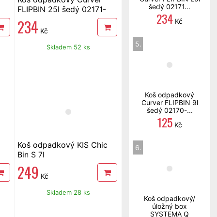
šedý 02171...
FLIPBIN 25l šedý 02171-
234
686
234
Kč
Kč
5.
Skladem 52 ks
Koš odpadkový
Curver FLIPBIN 9l
šedý 02170-...
125
Kč
Koš odpadkový KIS Chic
6.
Bin S 7l
249
Kč
Skladem 28 ks
Koš odpadkový/
úložný box
SYSTEMA Q