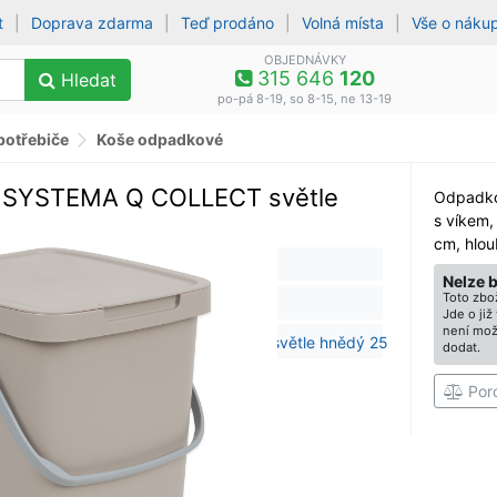
t
|
Doprava zdarma
|
Teď prodáno
|
Volná místa
|
Vše o náku
OBJEDNÁVKY
315 646
120
Hledat
po-pá 8-19, so 8-15, ne 13-19
potřebiče
Koše odpadkové
 SYSTEMA Q COLLECT světle
Odpadko
s víkem,
cm, hlou
Nelze 
Toto zbož
Jde o ji
není mož
dodat.
Por