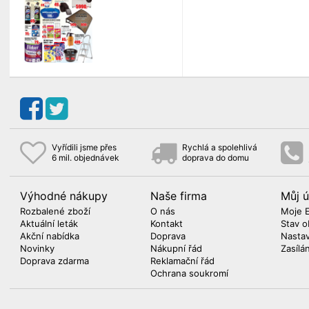
Vyřídili jsme přes
Rychlá a spolehlivá
6 mil. objednávek
doprava do domu
Výhodné nákupy
Naše firma
Můj ú
Rozbalené zboží
O nás
Moje 
Aktuální leták
Kontakt
Stav o
Akční nabídka
Doprava
Nasta
Novinky
Nákupní řád
Zasílá
Doprava zdarma
Reklamační řád
Ochrana soukromí