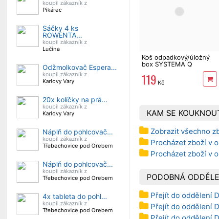
koupil zákazník z
Pikárec
Sáčky 4 ks
ROWENTA...
koupil zákazník z
Lučina
Koš odpadkový/úložný
box SYSTEMA Q
Odžmolkovač Espera...
COLLECT světle hnědý,
119
koupil zákazník z
6l
Karlovy Vary
Kč
20x kolíčky na prá...
koupil zákazník z
KAM SE KOUKNOU
Karlovy Vary
Zobrazit všechno z
Náplň do pohlcovač...
koupil zákazník z
Procházet zboží v 
Třebechovice pod Orebem
Procházet zboží v 
Náplň do pohlcovač...
koupil zákazník z
PODOBNÁ ODDĚLE
Třebechovice pod Orebem
Přejít do oddělení 
4x tableta do pohl...
koupil zákazník z
Přejít do oddělení 
Třebechovice pod Orebem
Přejít do oddělení 