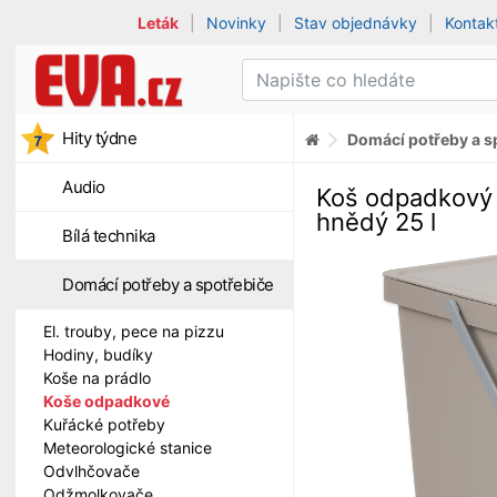
Leták
|
Novinky
|
Stav objednávky
|
Kontak
Hity týdne
Domácí potřeby a s
Audio
Koš odpadkový
hnědý 25 l
Bílá technika
Domácí potřeby a spotřebiče
El. trouby, pece na pizzu
Hodiny, budíky
Koše na prádlo
Koše odpadkové
Kuřácké potřeby
Meteorologické stanice
Odvlhčovače
Odžmolkovače