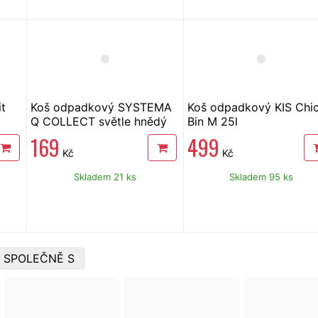
t
Koš odpadkový SYSTEMA
Koš odpadkový KIS Chi
Q COLLECT světle hnědý
Bin M 25l
12 l
169
499
Kč
Kč
Skladem 21 ks
Skladem 95 ks
 SPOLEČNĚ S