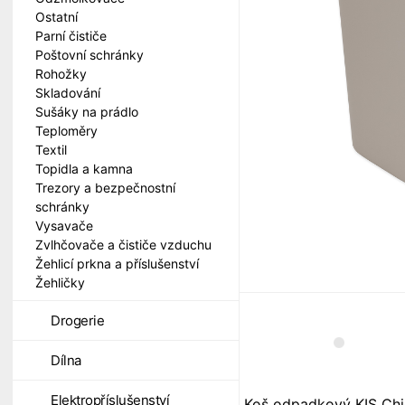
Ostatní
Parní čističe
Poštovní schránky
Rohožky
Skladování
Sušáky na prádlo
Teploměry
Textil
Topidla a kamna
Trezory a bezpečnostní
schránky
Vysavače
Zvlhčovače a čističe vzduchu
Žehlicí prkna a příslušenství
Žehličky
Drogerie
Dílna
Elektropříslušenství
Koš odpadkový KIS Chi