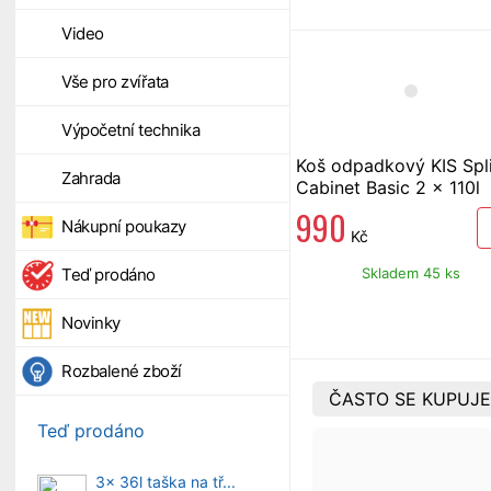
Video
Vše pro zvířata
Výpočetní technika
Koš odpadkový KIS Spli
Zahrada
Cabinet Basic 2 x 110l
990
Nákupní poukazy
Kč
Skladem 45 ks
Teď prodáno
Novinky
Rozbalené zboží
ČASTO SE KUPUJE
Teď prodáno
3x 36l taška na tř...