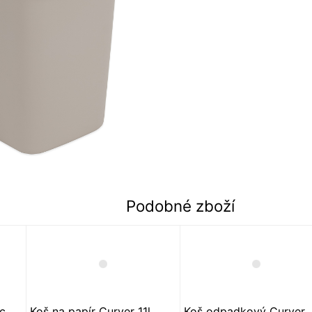
Podobné zboží
c
Koš na papír Curver 11l
Koš odpadkový Curver