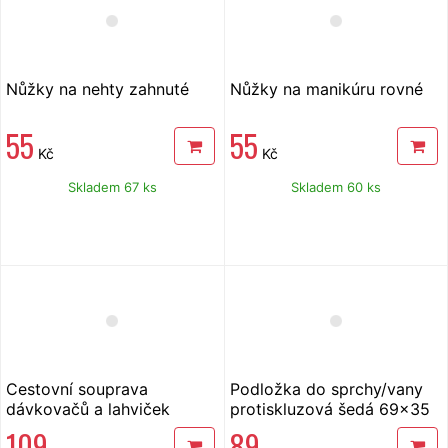
Nůžky na nehty zahnuté
Nůžky na manikúru rovné
55
55
Kč
Kč
Skladem 67 ks
Skladem 60 ks
Cestovní souprava
Podložka do sprchy/vany
dávkovačů a lahviček
protiskluzová šedá 69x35
cm
109
89