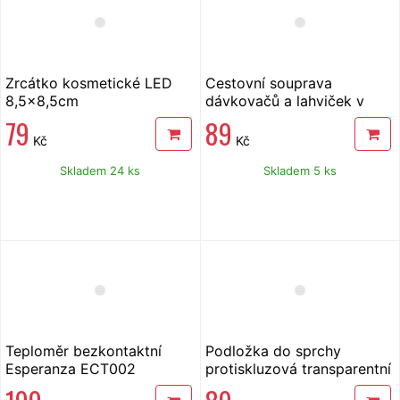
Zrcátko kosmetické LED
Cestovní souprava
8,5x8,5cm
dávkovačů a lahviček v
pouzdře
79
89
Kč
Kč
Skladem 24 ks
Skladem 5 ks
Teploměr bezkontaktní
Podložka do sprchy
Esperanza ECT002
protiskluzová transparentní
53x54 cm