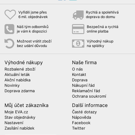
Vyřídili jsme přes
Rychlá a spolehlivá
6 mil. objednávek
doprava do domu
Náš tým odborníků
Bezpečná a rychlá
je vám k dispozici
online platba
Možnost vrátit zboží
Výhodný nákup
bez udání důvodu
na splátky
Výhodné nákupy
Naše firma
Rozbalené zboží
O nás
Aktuální leták
Kontakt
Akční nabídka
Doprava
Novinky
Nákupní řád
Doprava zdarma
Reklamační řád
Ochrana soukromí
Můj účet zákazníka
Další informace
Moje EVA.cz
Časté dotazy
Stav objednávky
Nápověda
Nastavení
Facebook
Zasílání nabídek
Twitter