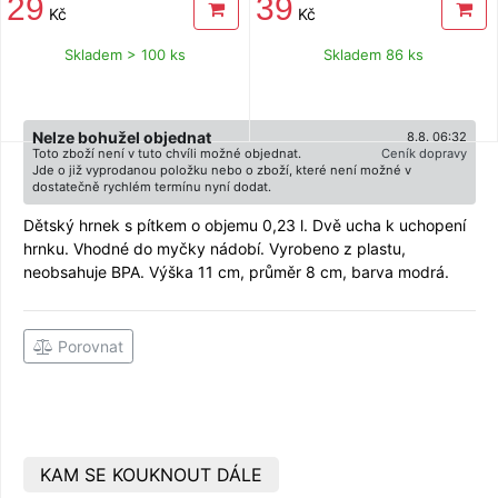
29
39
Kč
Kč
Skladem > 100 ks
Skladem 86 ks
Nelze bohužel objednat
8.8. 06:32
Toto zboží není v tuto chvíli možné objednat.
Ceník dopravy
Jde o již vyprodanou položku nebo o zboží, které není možné v
dostatečně rychlém termínu nyní dodat.
Dětský hrnek s pítkem o objemu 0,23 l. Dvě ucha k uchopení
hrnku. Vhodné do myčky nádobí. Vyrobeno z plastu,
neobsahuje BPA. Výška 11 cm, průměr 8 cm, barva modrá.
Porovnat
KAM SE KOUKNOUT DÁLE