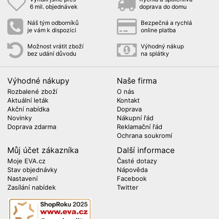
6 mil. objednávek
doprava do domu
Náš tým odborníků
Bezpečná a rychlá
je vám k dispozici
online platba
Možnost vrátit zboží
Výhodný nákup
bez udání důvodu
na splátky
Výhodné nákupy
Naše firma
Rozbalené zboží
O nás
Aktuální leták
Kontakt
Akční nabídka
Doprava
Novinky
Nákupní řád
Doprava zdarma
Reklamační řád
Ochrana soukromí
Můj účet zákazníka
Další informace
Moje EVA.cz
Časté dotazy
Stav objednávky
Nápověda
Nastavení
Facebook
Zasílání nabídek
Twitter