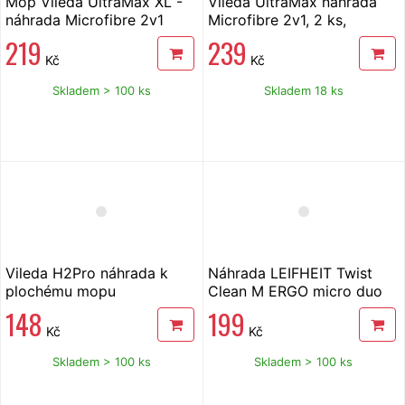
Mop Vileda UltraMax XL -
Vileda UltraMax náhrada
náhrada Microfibre 2v1
Microfibre 2v1, 2 ks,
160933
167720
219
239
Kč
Kč
Skladem > 100 ks
Skladem 18 ks
Vileda H2Pro náhrada k
Náhrada LEIFHEIT Twist
plochému mopu
Clean M ERGO micro duo
52123
148
199
Kč
Kč
Skladem > 100 ks
Skladem > 100 ks