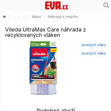
...
...
Mopy
Náhrady k mopům
Vileda UltraMax Care náhrada z
recyklovaných vláken
Podobné zboží