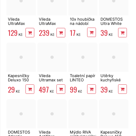
Vileda
Vileda
10x houbička
DOMESTOS
UltraMax
UltraMax
na nádobí
Ultra White
náhrada
náhrada
750 ml
17
129
239
39
Microfibre
Microfibre
Kč
Kč
Kč
Kč
2v1, 155747
2v1, 2 ks,
167720
Kapesníčky
Vileda
Toaletní papír
Utěrky
Deluxo 150
Ultramax set
LINTEO
kuchyňské
ks 3vrstvé v
box 155737
3vrstvý 16
Big Soft
29
497
99
39
krabičce,
rolí, 240 m
Clean
Kč
Kč
Kč
Kč
šedé květy
2vrstvé, 4
role, 41 m
DOMESTOS
Vileda
Mýdlo RIVA
Kapesníčky