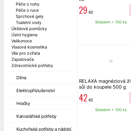
Péče o nohy
29
Péče o ruce
Kč
Sprchové gely
Skladem > 100 ks
Toaletní vody
Úklidové pomůcky
Ústní hygiena
Velikonoce
Vlasová kosmetika
Vše pro zvířata
Zapalovače
Zdravotnické potřeby
Dílna
RELAXA magnéziová ži
sůl do koupele 500 g
Elektropříslušenství
42
Kč
Hračky
Skladem > 100 ks
Kancelářské potřeby
Kuchyňské potřeby a nádobí