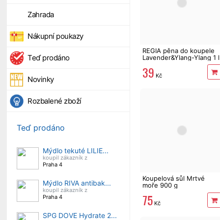
Zahrada
Nákupní poukazy
REGIA pěna do koupele
Teď prodáno
Lavender&Ylang-Ylang 1 l
39
Kč
Novinky
Rozbalené zboží
Teď prodáno
Mýdlo tekuté LILIE...
koupil zákazník z
Praha 4
Koupelová sůl Mrtvé
Mýdlo RIVA antibak...
moře 900 g
koupil zákazník z
75
Praha 4
Kč
SPG DOVE Hydrate 2...