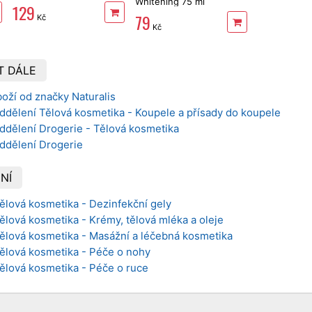
Whitening 75 ml
129
79
Kč
Kč
T DÁLE
oží od značky Naturalis
ddělení Tělová kosmetika - Koupele a přísady do koupele
ddělení Drogerie - Tělová kosmetika
oddělení Drogerie
NÍ
Tělová kosmetika - Dezinfekční gely
Tělová kosmetika - Krémy, tělová mléka a oleje
Tělová kosmetika - Masážní a léčebná kosmetika
Tělová kosmetika - Péče o nohy
Tělová kosmetika - Péče o ruce