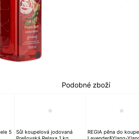
Podobné zboží
ele 5
Sůl koupelová jodovaná
REGIA pěna do koupe
Prešovská Relaxa 1 kg
Lavender&Ylang-Ylang