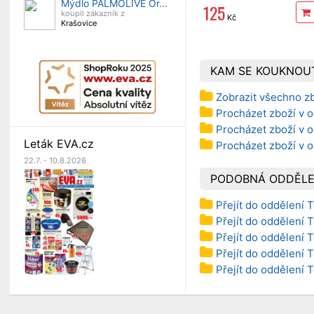
Mýdlo PALMOLIVE Or...
125
koupil zákazník z
Kč
Krašovice
KAM SE KOUKNOU
Zobrazit všechno zb
Procházet zboží v o
Procházet zboží v o
Leták EVA.cz
Procházet zboží v 
22.7. - 10.8.2026
PODOBNÁ ODDĚLE
Přejít do oddělení 
Přejít do oddělení 
Přejít do oddělení 
Přejít do oddělení 
Přejít do oddělení 