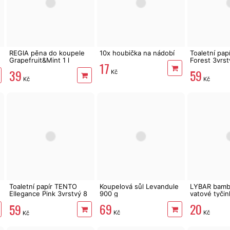
REGIA pěna do koupele
10x houbička na nádobí
Toaletní pa
Grapefruit&Mint 1 l
Forest 3vrstv
17
m
39
59
Kč
Kč
Kč
Toaletní papír TENTO
Koupelová sůl Levandule
LYBAR bamb
Ellegance Pink 3vrstvý 8
900 g
vatové tyčin
rolí, 144 m
69
20
59
Kč
Kč
Kč