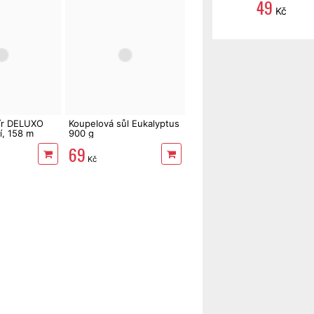
49
Kč
pír DELUXO
Koupelová sůl Eukalyptus
í, 158 m
900 g
69
Kč