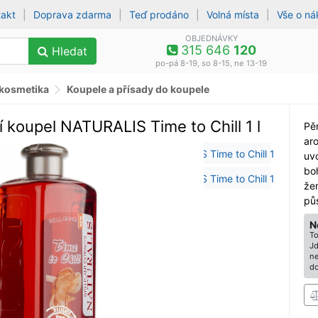
takt
|
Doprava zdarma
|
Teď prodáno
|
Volná místa
|
Vše o n
OBJEDNÁVKY
315 646
120
Hledat
po-pá 8-19, so 8-15, ne 13-19
 kosmetika
Koupele a přísady do koupele
í koupel NATURALIS Time to Chill 1 l
Pěn
ar
uvo
bo
že
půs
N
To
Jd
ne
do