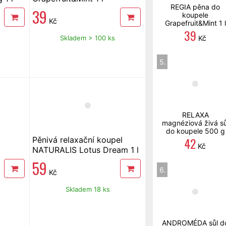
REGIA pěna do
39
koupele
Kč
Grapefruit&Mint 1 l
39
Skladem > 100 ks
Kč
5.
RELAXA
magnéziová živá sů
do koupele 500 g
42
Pěnivá relaxační koupel
Kč
NATURALIS Lotus Dream 1 l
59
6.
Kč
Skladem 18 ks
ANDROMÉDA sůl d