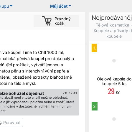
ákupu
Můj účet
Nejprodávaněj
Prázdný
košík
Tělová kosmetika 
Koupele a přísady 
koupele
1.
ivá koupel Time to Chill 1000 ml,
omatická pěnivá koupel pro dokonalý a
lňující prožitek, vytváří jemnou a
hatou pěnu s intenzivní vůní pepře a
nšenu, obsažené extrakty blahodárně
Olejové kapsle do
obí na tělo a mysl.
koupele 5 ks
29
Kč
elze bohužel objednat
7.8. 12:41
to zboží není v tuto chvíli možné objednat.
e o již vyprodanou položku nebo o zboží, které
2.
ní možné v dostatečně rychlém termínu nyní
dat.
Porovnat