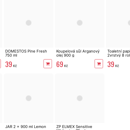
DOMESTOS Pine Fresh
Koupelová sůl Arganový
Toaletní pa
750 ml
olej 900 g
2vrstvý 8 rol
39
69
39
Kč
Kč
Kč
JAR 2 x 900 ml Lemon
ZP ELMEX Sensitive