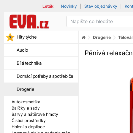
Leták
|
Novinky
|
Stav objednávky
|
Kon
Hity týdne
Drogerie
Tělová
Audio
Pěnivá relaxačn
Bílá technika
Domácí potřeby a spotřebiče
Drogerie
Autokosmetika
Balíčky a sady
Barvy a nátěrové hmoty
Čisticí prostředky
Holení a depilace
Lampové oleje a podpalovače