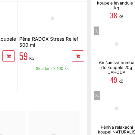
koupele levandule 
kg
38
Kč
7.
oupele
Pěna RADOX Stress Relief
500 ml
59
Kč
6x šumivá bomba
do koupele 20g
Skladem > 100 ks
JAHODA
49
Kč
8.
Pěnivá relaxační
koupel NATURALI