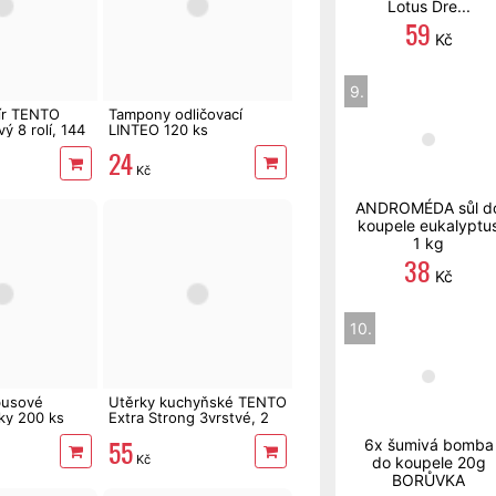
Lotus Dre...
59
Kč
9.
pír TENTO
Tampony odličovací
ý 8 rolí, 144
LINTEO 120 ks
24
Kč
ANDROMÉDA sůl d
koupele eukalyptu
1 kg
38
Kč
10.
usové
Utěrky kuchyňské TENTO
ky 200 ks
Extra Strong 3vrstvé, 2
role, 34 m
55
6x šumivá bomba
Kč
do koupele 20g
BORŮVKA