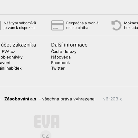
Náš tým odborníků
Bezpečná a rychlá
Možnost
je vám k dispozici
online platba
bez udá
 účet zákazníka
Další informace
 EVA.cz
Časté dotazy
 objednávky
Nápověda
avení
Facebook
lání nabídek
Twitter
26
Zásobování a.s.
– všechna práva vyhrazena
v6-203-c