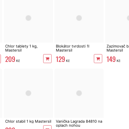
Chlor tablety 1 kg,
Blokátor tvrdosti 1l
Zazimovač b
Mastersil
Mastersil
Mastersil
209
129
149
Kč
Kč
Kč
Chlor stabil 1 kg Mastersil
Vanička Lagrada 84810 na
oplach nohou