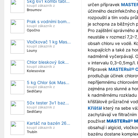
5kg 6v1 kombi tabl...
určen přípravek
MASTERs
koupil zákazník z
Broumov
účinného dezinfekčního 
rozpouští a tím vodu prů
Prak s vodními bom...
je schopna za běžných 
koupil zákazník z
Pro zajištění správného
Opočno
neustále v rozmezí 7,2–7,
Vločkovač 1 kg Mas...
obsah chloru ve vodě. Ko
koupil zákazník z
koupajících a také za ho
Louny
nadměrně vyčerpávají. O
Chlor bleskový šok...
v intervalu 0,3–0,5mg/l.
koupil zákazník z
Přípravek
MASTERsil® C
Kolesovice
prodlužuje účinek chlor
nepříjemnému chlorovém
5 kg Chlor šok Mas...
koupil zákazník z
zejména pro slunné a ho
Sedlčany
k nadměrnému rozkladu v
křišťálově průzračné vo
50x tester 3v1 baz...
koupil zákazník z
Křišťál
který na sebe váž
Sedlčany
zachytávají ve filtrační
používat
MASTERsil® Mu
Kartáč na bazén 26...
obsahují i algicid, vločk
koupil zákazník z
Trubín
bazénu dostane komplex