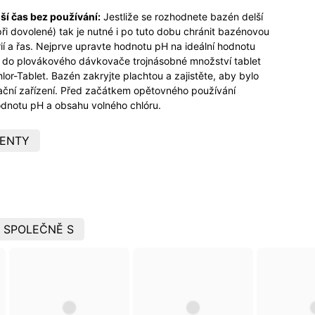
lší čas bez používání:
Jestliže se rozhodnete bazén delší
ři dovolené) tak je nutné i po tuto dobu chránit bazénovou
í a řas. Nejprve upravte hodnotu pH na ideální hodnotu
te do plovákového dávkovače trojnásobné množství tablet
or-Tablet. Bazén zakryjte plachtou a zajistěte, aby bylo
rační zařízení. Před začátkem opětovného používání
odnotu pH a obsahu volného chlóru.
ENTY
 SPOLEČNĚ S