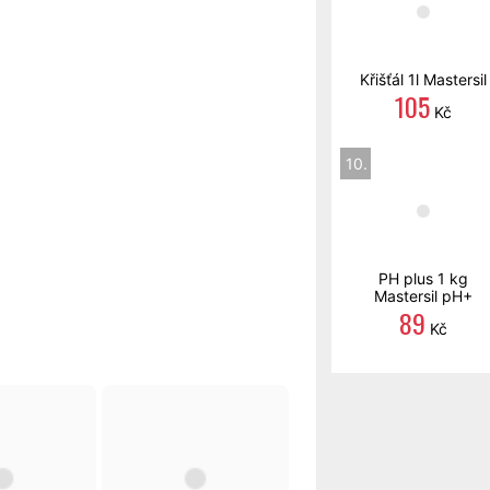
Křišťál 1l Mastersil
105
Kč
10.
PH plus 1 kg
Mastersil pH+
89
Kč