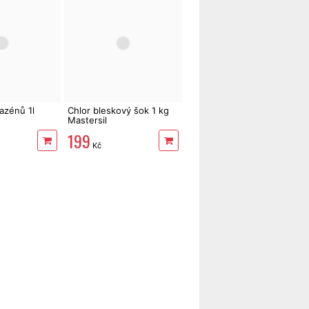
azénů 1l
Chlor bleskový šok 1 kg
Mastersil
199
Kč