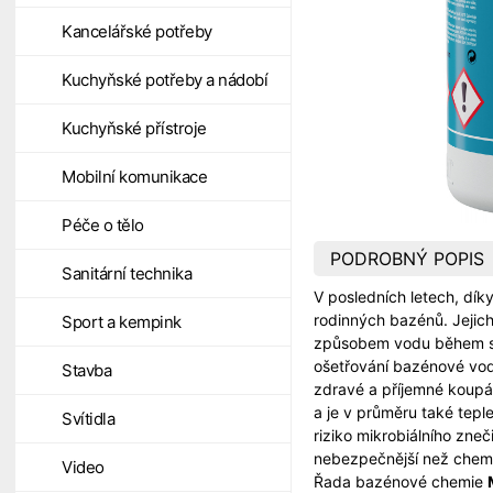
Kancelářské potřeby
Kuchyňské potřeby a nádobí
Kuchyňské přístroje
Mobilní komunikace
Péče o tělo
PODROBNÝ POPIS
Sanitární technika
V posledních letech, díky
rodinných bazénů. Jejich
Sport a kempink
způsobem vodu během se
ošetřování bazénové vod
Stavba
zdravé a příjemné koupá
a je v průměru také teple
Svítidla
riziko mikrobiálního zne
nebezpečnější než chemi
Video
Řada bazénové chemie