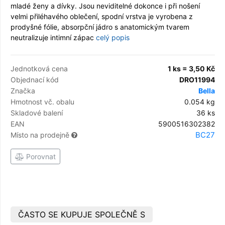
mladé ženy a dívky. Jsou neviditelné dokonce i při nošení
velmi přiléhavého oblečení, spodní vrstva je vyrobena z
prodyšné fólie, absorpční jádro s anatomickým tvarem
neutralizuje intimní zápac
celý popis
Jednotková cena
1 ks = 3,50 Kč
Objednací kód
DRO11994
Značka
Bella
Hmotnost vč. obalu
0.054 kg
Skladové balení
36 ks
EAN
5900516302382
BC27
Místo na prodejně
Porovnat
ČASTO SE KUPUJE SPOLEČNĚ S