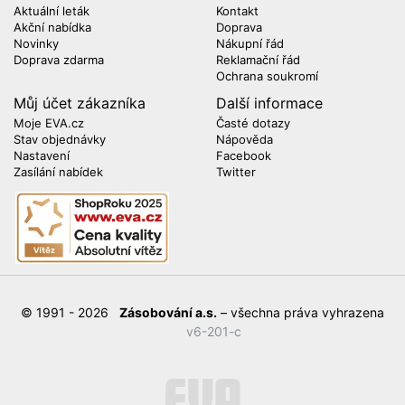
Aktuální leták
Kontakt
Akční nabídka
Doprava
Novinky
Nákupní řád
Doprava zdarma
Reklamační řád
Ochrana soukromí
Můj účet zákazníka
Další informace
Moje EVA.cz
Časté dotazy
Stav objednávky
Nápověda
Nastavení
Facebook
Zasílání nabídek
Twitter
© 1991 - 2026
Zásobování a.s.
– všechna práva vyhrazena
v6-201-c