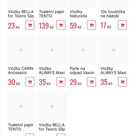
Vložky BELLA
Toaletní papír
Vložky
10x houbička
for Teens Slip
TENTO
Naturella
na nádobí
Sensitive 20
Family
Ultra Normal
17
23
139
59
ks
Delicate
20 ks
Kč
Kč
Kč
Kč
3vrstvý 24
rolí, 337 m
Vložky CARIN
Vložky
Pytle na
Vložky
Antiseptic
ALWAYS Maxi
odpad Vaxon
ALWAYS Maxi
Sport 9 ks
Night 8 ks
60l, 20ks,
Normal 10 ks
30
35
29
35
13µm, vázací,
Kč
Kč
Kč
Kč
fialové,
levandule
Toaletní papír
Vložky BELLA
TENTO
for Teens Slip
Forest
Relax 20 ks