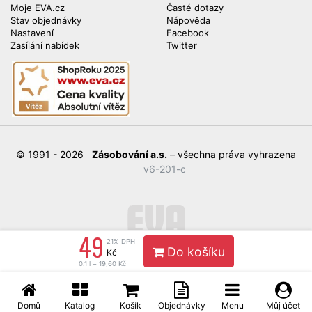
Moje EVA.cz
Časté dotazy
Stav objednávky
Nápověda
Nastavení
Facebook
Zasílání nabídek
Twitter
© 1991 - 2026
Zásobování a.s.
– všechna práva vyhrazena
v6-201-c
49
21% DPH
Do košíku
Kč
0.1 l = 19,60 Kč
Domů
Katalog
Košík
Objednávky
Menu
Můj účet