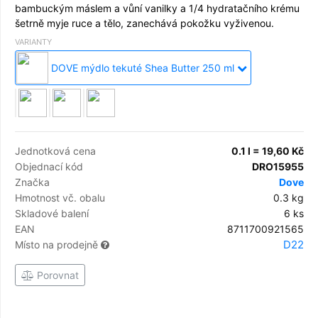
bambuckým máslem a vůní vanilky a 1/4 hydratačního krému
šetrně myje ruce a tělo, zanechává pokožku vyživenou.
VARIANTY
DOVE mýdlo tekuté Shea Butter 250 ml
Jednotková cena
0.1 l = 19,60 Kč
Objednací kód
DRO15955
Značka
Dove
Hmotnost vč. obalu
0.3 kg
Skladové balení
6 ks
EAN
8711700921565
D22
Místo na prodejně
Porovnat