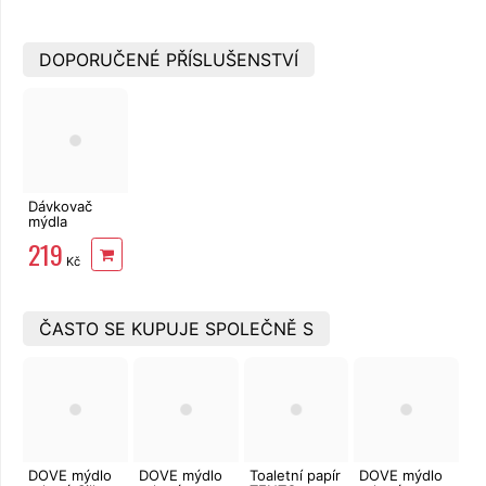
DOPORUČENÉ PŘÍSLUŠENSTVÍ
Dávkovač
mýdla
sklo/kov
219
Freshhh
Kč
ČASTO SE KUPUJE SPOLEČNĚ S
DOVE mýdlo
DOVE mýdlo
Toaletní papír
DOVE mýdlo