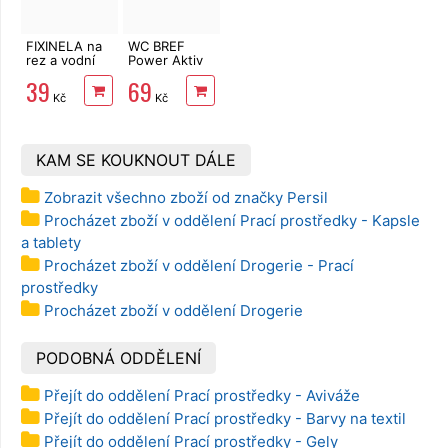
FIXINELA na
WC BREF
rez a vodní
Power Aktiv
kámen 500
3 x 50 g
39
69
ml
Lavender
Kč
Kč
KAM SE KOUKNOUT DÁLE
Zobrazit všechno zboží od značky Persil
Procházet zboží v oddělení Prací prostředky - Kapsle
a tablety
Procházet zboží v oddělení Drogerie - Prací
prostředky
Procházet zboží v oddělení Drogerie
PODOBNÁ ODDĚLENÍ
Přejít do oddělení Prací prostředky - Aviváže
Přejít do oddělení Prací prostředky - Barvy na textil
Přejít do oddělení Prací prostředky - Gely