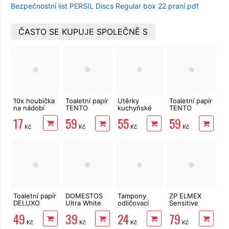
Bezpečnostní list PERSIL Discs Regular box 22 praní.pdf
ČASTO SE KUPUJE SPOLEČNĚ S
10x houbička
Toaletní papír
Utěrky
Toaletní papír
na nádobí
TENTO
kuchyňské
TENTO
Forest
TENTO Extra
Ellegance
17
59
55
59
3vrstvý 8 rolí,
Strong
Pink 3vrstvý
Kč
Kč
Kč
Kč
144 m
3vrstvé, 2
8 rolí, 144 m
role, 34 m
Toaletní papír
DOMESTOS
Tampony
ZP ELMEX
DELUXO
Ultra White
odličovací
Sensitive
3vrstvý 8 rolí,
750 ml
LINTEO 120
Whitening 75
49
39
24
79
132 m
ks
ml
Kč
Kč
Kč
Kč