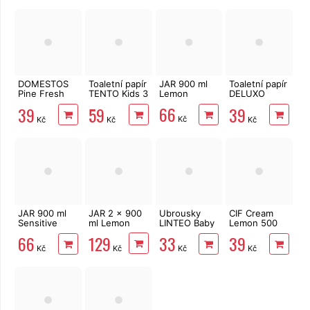
DOMESTOS
Toaletní papír
JAR 900 ml
Toaletní papír
Pine Fresh
TENTO Kids 3
Lemon
DELUXO
750 ml
vrstvý 8 rolí,
2vrstvý 8 rolí,
66
39
59
39
144 m
158 m
Kč
Kč
Kč
Kč
JAR 900 ml
JAR 2 x 900
Ubrousky
CIF Cream
Sensitive
ml Lemon
LINTEO Baby
Lemon 500
Aloe
Aloe Vera 80
ml
129
66
33
39
Vera&Pink
ks
Kč
Kč
Kč
Kč
Jasmine
Scent