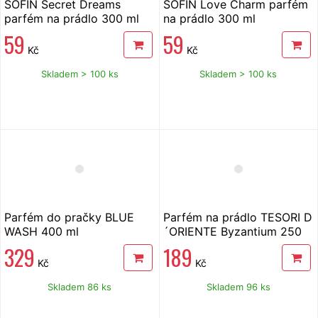
SOFIN Secret Dreams
SOFIN Love Charm parfém
parfém na prádlo 300 ml
na prádlo 300 ml
59
59
Kč
Kč
Skladem > 100 ks
Skladem > 100 ks
Parfém do pračky BLUE
Parfém na prádlo TESORI D
WASH 400 ml
´ORIENTE Byzantium 250
ml
329
189
Kč
Kč
Skladem 86 ks
Skladem 96 ks