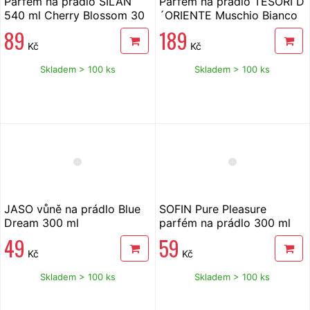
Parfém na prádlo SILAN
Parfém na prádlo TESORI D
540 ml Cherry Blossom 30
´ORIENTE Muschio Bianco
PD
250 ml
89
189
Kč
Kč
Skladem > 100 ks
Skladem > 100 ks
JASO vůně na prádlo Blue
SOFIN Pure Pleasure
Dream 300 ml
parfém na prádlo 300 ml
49
59
Kč
Kč
Skladem > 100 ks
Skladem > 100 ks