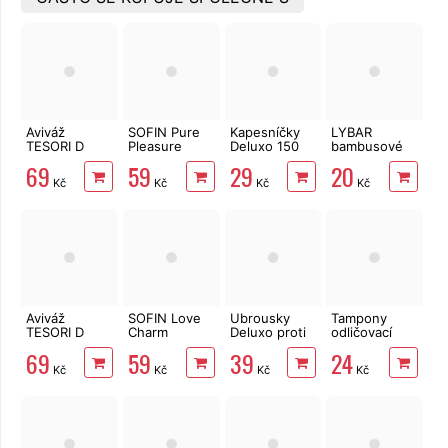
Aviváž
SOFIN Pure
Kapesníčky
LYBAR
TESORI D
Pleasure
Deluxo 150
bambusové
´ORIENTE
parfém na
ks 3vrstvé v
vatové
69
59
29
20
Muschio
prádlo 300 ml
krabičce,
tyčinky 200
Kč
Kč
Kč
Kč
Bianco 760 ml
šedé květy
ks
38 PD
Aviváž
SOFIN Love
Ubrousky
Tampony
TESORI D
Charm
Deluxo proti
odličovací
´ORIENTE
parfém na
zabarvení
LINTEO 120
69
59
39
24
Ayurveda 760
prádlo 300 ml
prádla 20 ks
ks
Kč
Kč
Kč
Kč
ml 38 PD