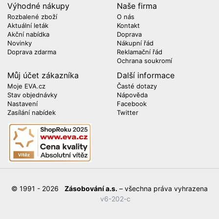
Výhodné nákupy
Naše firma
Rozbalené zboží
O nás
Aktuální leták
Kontakt
Akční nabídka
Doprava
Novinky
Nákupní řád
Doprava zdarma
Reklamační řád
Ochrana soukromí
Můj účet zákazníka
Další informace
Moje EVA.cz
Časté dotazy
Stav objednávky
Nápověda
Nastavení
Facebook
Zasílání nabídek
Twitter
© 1991 - 2026
Zásobování a.s.
– všechna práva vyhrazena
v6-202-c