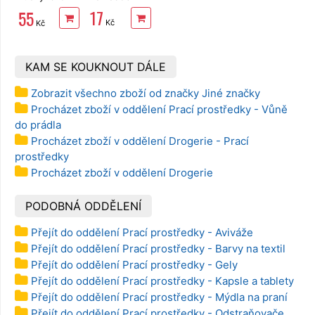
TENTO Extra
17
55
Strong
Kč
Kč
3vrstvé, 2
role, 34 m
KAM SE KOUKNOUT DÁLE
Zobrazit všechno zboží od značky Jiné značky
Procházet zboží v oddělení Prací prostředky - Vůně
do prádla
Procházet zboží v oddělení Drogerie - Prací
prostředky
Procházet zboží v oddělení Drogerie
PODOBNÁ ODDĚLENÍ
Přejít do oddělení Prací prostředky - Aviváže
Přejít do oddělení Prací prostředky - Barvy na textil
Přejít do oddělení Prací prostředky - Gely
Přejít do oddělení Prací prostředky - Kapsle a tablety
Přejít do oddělení Prací prostředky - Mýdla na praní
Přejít do oddělení Prací prostředky - Odstraňovače