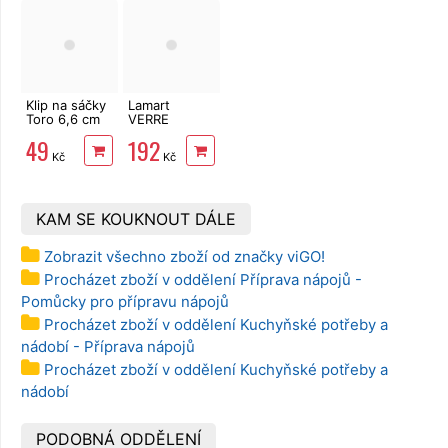
Klip na sáčky
Lamart
Toro 6,6 cm
VERRE
sada 4 ks
konvice
49
192
čajová černá
Kč
Kč
1,5l LT7027
KAM SE KOUKNOUT DÁLE
Zobrazit všechno zboží od značky viGO!
Procházet zboží v oddělení Příprava nápojů -
Pomůcky pro přípravu nápojů
Procházet zboží v oddělení Kuchyňské potřeby a
nádobí - Příprava nápojů
Procházet zboží v oddělení Kuchyňské potřeby a
nádobí
PODOBNÁ ODDĚLENÍ