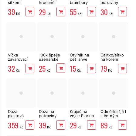
sítkem
hrocené
brambory
potraviny
dřevěné
Banquet
LUX šedá
39
29
55
30
Akcent
čtvercová
Kč
Kč
Kč
Kč
nízká 550 ml
Víčka
100x špejle
Otvírák na
Čajítko/sítko
zavařovací
uzenářské
pet lahve
na koření
Twist 82, 10
SMAJLÍK
nerez průměr
25
32
15
79
ks
6,5 cm
Kč
Kč
Kč
Kč
šroub.sklen.
Dóza
Dóza na
Kráječ na
Odměrka 1,5 l
plastová
potraviny
vejce Florina
s černým
PIKNIK 3
LUX šedá
plastový
potiskem
359
39
29
89
patra s uchy
čtvercová
Kč
Kč
Kč
Kč
střední 1250
ml