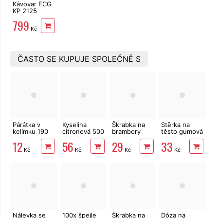
Kávovar ECG
KP 2125
Supreme
799
Kč
ČASTO SE KUPUJE SPOLEČNĚ S
Párátka v
Kyselina
Škrabka na
Stěrka na
kelímku 190
citronová 500
brambory
těsto gumová
ks
g
UH/nerez
25x5 cm
12
56
29
33
pravá
Kč
Kč
Kč
Kč
Nálevka se
100x špejle
Škrabka na
Dóza na