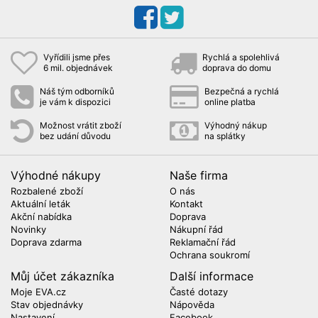
Vyřídili jsme přes
Rychlá a spolehlivá
6 mil. objednávek
doprava do domu
Náš tým odborníků
Bezpečná a rychlá
je vám k dispozici
online platba
Možnost vrátit zboží
Výhodný nákup
bez udání důvodu
na splátky
Výhodné nákupy
Naše firma
Rozbalené zboží
O nás
Aktuální leták
Kontakt
Akční nabídka
Doprava
Novinky
Nákupní řád
Doprava zdarma
Reklamační řád
Ochrana soukromí
Můj účet zákazníka
Další informace
Moje EVA.cz
Časté dotazy
Stav objednávky
Nápověda
Nastavení
Facebook