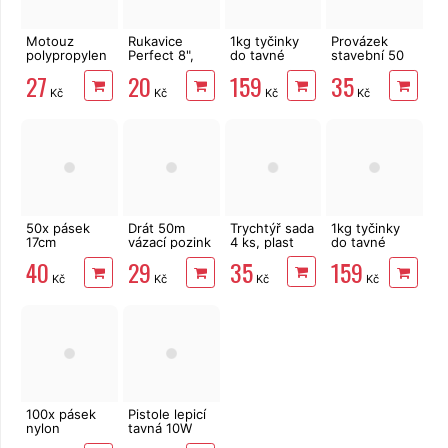
Motouz
Rukavice
1kg tyčinky
Provázek
polypropylen
Perfect 8",
do tavné
stavební 50
100g
latex
pistole
m x 2 mm
27
20
159
35
11x300mm,
červený
Kč
Kč
Kč
Kč
dlouhé,
mléčné, 35
ks
50x pásek
Drát 50m
Trychtýř sada
1kg tyčinky
17cm
vázací pozink
4 ks, plast
do tavné
rozepínací,
s plastovým
pistole
35
40
29
159
vázací
povrchem,
7x300mm,
Kč
Kč
Kč
Kč
střižný
dlouhé,
mechanismus
mléčné, 79 ks
100x pásek
Pistole lepicí
nylon
tavná 10W
2,5x150 mm,
7mm tyčinky