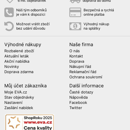
6 mil. objednávek
doprava do domu
Náš tým odborníků
Bezpečná a rychlá
je vám k dispozici
online platba
Možnost vrátit zboží
Výhodný nákup
bez udání důvodu
na splátky
Výhodné nákupy
Naše firma
Rozbalené zboží
O nás
Aktuální leták
Kontakt
Akční nabídka
Doprava
Novinky
Nákupní řád
Doprava zdarma
Reklamační řád
Ochrana soukromí
Můj účet zákazníka
Další informace
Moje EVA.cz
Časté dotazy
Stav objednávky
Nápověda
Nastavení
Facebook
Zasílání nabídek
Twitter