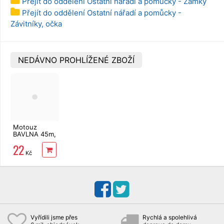
Přejít do oddělení Ostatní nářadí a pomůcky - Zámky
Přejít do oddělení Ostatní nářadí a pomůcky -
Závitníky, očka
NEDÁVNO PROHLÍŽENÉ ZBOŽÍ
Motouz
BAVLNA 45m,
70g
22
Kč
Vyřídili jsme přes
Rychlá a spolehlivá