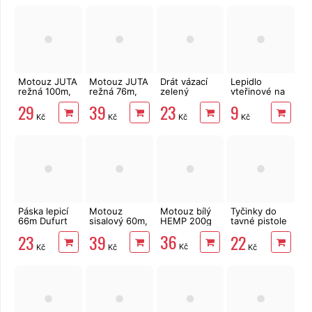
Motouz JUTA
Motouz JUTA
Drát vázací
Lepidlo
režná 100m,
režná 76m,
zelený
vteřinové na
1,5mm, 100g
2,3mm, 177g
0,6mm, 30m
kov, plast,
29
39
23
9
gumu i dřevo
Kč
Kč
Kč
Kč
Páska lepicí
Motouz
Motouz bílý
Tyčinky do
66m Dufurt
sisalový 60m,
HEMP 200g
tavné pistole
PP48
140g
7 mm,
36
23
39
22
nehlučná
transparentní,
Kč
Kč
Kč
Kč
průhledná
12 ks