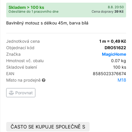
Skladem > 100 ks
8.8. 20:50
Odesíláme do 1 pracovního dne
Cena dopravy
39 Kč
Bavlněný motouz s délkou 45m, barva bílá
Jednotková cena
1 m = 0,49 Kč
Objednací kód
DRO51622
Značka
MagicHome
Hmotnost vč. obalu
0.07 kg
Skladové balení
100 ks
EAN
8585023376674
M18
Místo na prodejně
Porovnat
ČASTO SE KUPUJE SPOLEČNĚ S