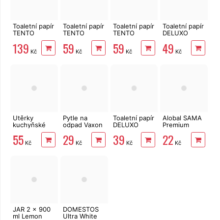
Toaletní papír
Toaletní papír
Toaletní papír
Toaletní papír
TENTO
TENTO
TENTO
DELUXO
Family
Forest
Ellegance
3vrstvý 8 rolí,
139
59
59
49
Delicate
3vrstvý 8 rolí,
Pink 3vrstvý
132 m
Kč
Kč
Kč
Kč
3vrstvý 24
144 m
8 rolí, 144 m
rolí, 337 m
Utěrky
Pytle na
Toaletní papír
Alobal SAMA
kuchyňské
odpad Vaxon
DELUXO
Premium
TENTO Extra
60l, 20ks,
2vrstvý 8 rolí,
10m, 9µm
55
29
39
22
Strong
13µm, vázací,
158 m
Kč
Kč
Kč
Kč
3vrstvé, 2
fialové,
role, 34 m
levandule
JAR 2 x 900
DOMESTOS
ml Lemon
Ultra White