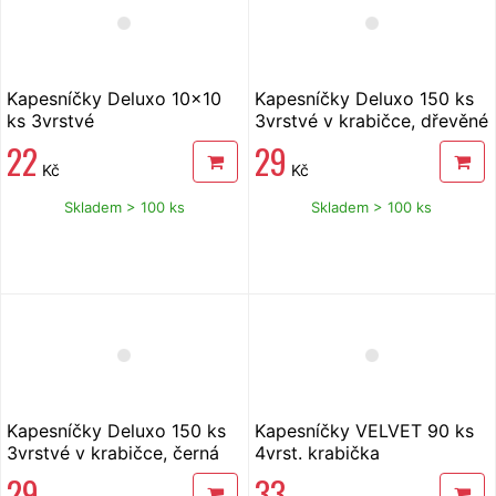
Kapesníčky Deluxo 10x10
Kapesníčky Deluxo 150 ks
ks 3vrstvé
3vrstvé v krabičce, dřevěné
kostky
22
29
Kč
Kč
Skladem > 100 ks
Skladem > 100 ks
Kapesníčky Deluxo 150 ks
Kapesníčky VELVET 90 ks
3vrstvé v krabičce, černá
4vrst. krabička
kůže
29
33