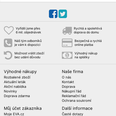
Vyřídili jsme přes
Rychlá a spolehlivá
6 mil. objednávek
doprava do domu
Náš tým odborníků
Bezpečná a rychlá
je vám k dispozici
online platba
Možnost vrátit zboží
Výhodný nákup
bez udání důvodu
na splátky
Výhodné nákupy
Naše firma
Rozbalené zboží
O nás
Aktuální leták
Kontakt
Akční nabídka
Doprava
Novinky
Nákupní řád
Doprava zdarma
Reklamační řád
Ochrana soukromí
Můj účet zákazníka
Další informace
Moje EVA.cz
Časté dotazy