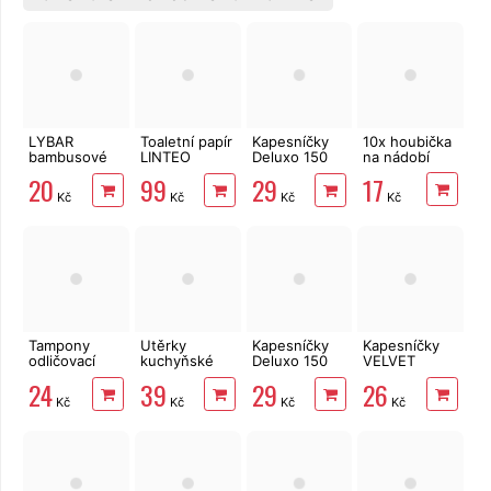
LYBAR
Toaletní papír
Kapesníčky
10x houbička
bambusové
LINTEO
Deluxo 150
na nádobí
vatové
3vrstvý 16
ks 3vrstvé v
17
20
99
29
tyčinky 200
rolí, 240 m
krabičce,
Kč
Kč
Kč
Kč
ks
šedé květy
Tampony
Utěrky
Kapesníčky
Kapesníčky
odličovací
kuchyňské
Deluxo 150
VELVET
LINTEO 120
Big Soft
ks 3vrstvé v
Classic 10x10
24
39
29
26
ks
Clean
krabičce,
ks 3vrstvé
Kč
Kč
Kč
Kč
2vrstvé, 4
zvířátka
role, 41 m