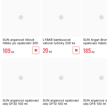
SUN arganové tělové
LYBAR bambusové
SUN Argan Bron
mléko po opalování 300
vatové tyčinky 200 ks
opalovací másl
ml
200 ml
20
109
185
Kč
Kč
Kč
SUN arganový opalovací
SUN arganový opalovací
SUN arganový o
olej OF30 100 ml
olej OF10 100 ml
olej OF6 100 ml