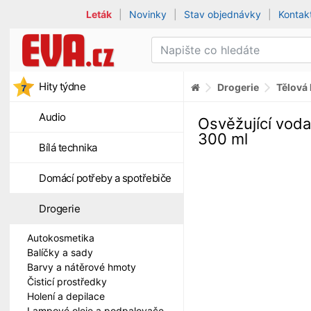
Leták
|
Novinky
|
Stav objednávky
|
Kontak
Hity týdne
Drogerie
Tělová
Audio
Osvěžující vod
300 ml
Bílá technika
Domácí potřeby a spotřebiče
Drogerie
Autokosmetika
Balíčky a sady
Barvy a nátěrové hmoty
Čisticí prostředky
Holení a depilace
Lampové oleje a podpalovače