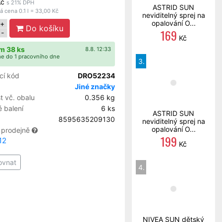
Kč
s 21% DPH
ASTRID SUN
 cena 0.1 l = 33,00 Kč
neviditelný sprej na
opalování O...
+
Do košíku
169
-
Kč
m 38 ks
8.8. 12:33
e do 1 pracovního dne
3.
cí kód
DRO52234
Jiné značky
 vč. obalu
0.356 kg
 balení
6 ks
ASTRID SUN
8595635209130
neviditelný sprej na
opalování O...
 prodejně
199
12
Kč
ovnat
4.
NIVEA SUN dětský