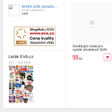
NIVEA SUN Sensitiv...
koupil zákazník z
Libiš
Osvěžující voda pro
rychlé zhnědnutí SUN
VITAL 300 ml
99
Leták EVA.cz
Kč
22.7. - 10.8.2026