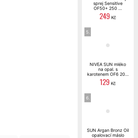
sprej Sensitive
OF50+ 250 ...
249
Kč
5.
NIVEA SUN mléko
na opal. s
karotenem OF6 20...
129
Kč
6.
SUN Argan Bronz Oil
opalovací máslo