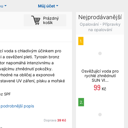
pu
Můj účet
Nejprodávanější
Prázdný
košík
Opalování - Přípravky
na opalování
1.
cí voda s chladivým účinkem pro
i a osvěžení pleti. Tyrosin bronz
tor napomáhá intenzivnímu a
vajícímu zhnědnutí pokožky.
Osvěžující voda pro
vhodné na obličej a exponové
rychlé zhnědnutí
SUN VI...
ystavené UV záření, písku a mořské
99
Kč
ez SPF
j
2.
 podrobnější popis
Doprava
39 Kč