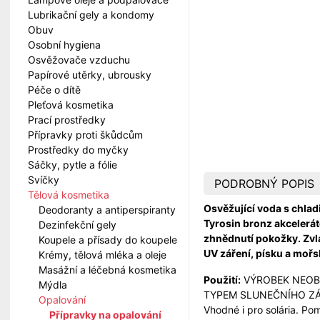
Lubrikační gely a kondomy
Obuv
Osobní hygiena
Osvěžovače vzduchu
Papírové utěrky, ubrousky
Péče o dítě
Pleťová kosmetika
Prací prostředky
Přípravky proti škůdcům
Prostředky do myčky
Sáčky, pytle a fólie
Svíčky
PODROBNÝ POPIS
Tělová kosmetika
Osvěžující voda s chlad
Deodoranty a antiperspiranty
Tyrosin bronz akcelerá
Dezinfekční gely
zhnědnutí pokožky. Zvl
Koupele a přísady do koupele
UV záření, písku a mořsk
Krémy, tělová mléka a oleje
Masážní a léčebná kosmetika
Použití:
VÝROBEK NEOBS
Mýdla
TYPEM SLUNEČNÍHO ZÁŘEN
Opalování
Vhodné i pro solária. Po
Přípravky na opalování