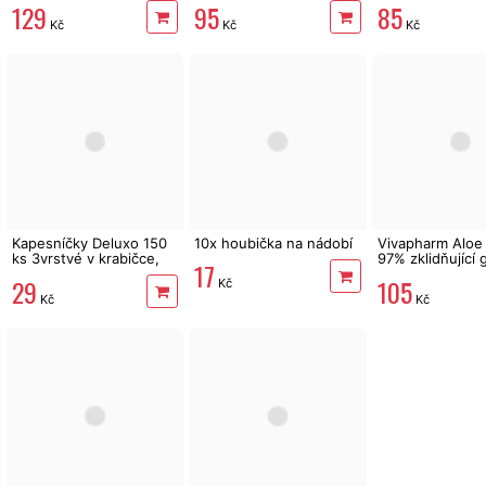
129
95
85
Kč
Kč
Kč
Kapesníčky Deluxo 150
10x houbička na nádobí
Vivapharm Aloe
ks 3vrstvé v krabičce,
97% zklidňující 
17
zvířátka
opalování 500 m
29
105
Kč
Kč
Kč