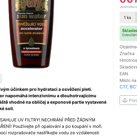
Jednotková
1
ks
Sklade
Odesílám
Objedna
Značka
Hmotnost
Skladové
EAN
Místo na
C17, BC
ivým účinkem pro hydrataci a osvěžení pleti.
tor napomáhá intenzivnímu a dlouhotrvajícímu
Por
áště vhodné na obličej a exponové partie vystavené
é soli.
AHUJE UV FILTRY! NECHRÁNÍ PŘED ŽÁDNÝM
Í! Používejte při opalování a po koupání v moři.
mocí rozprašovače nastříkejte vodu ze vzdálenosti