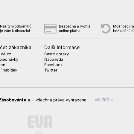
Náš tým odborníků
Bezpečná a rychlá
Možnost vrát
je vám k dispozici
online platba
bez udání d
čet zákazníka
Další informace
EVA.cz
Časté dotazy
bjednávky
Nápověda
vení
Facebook
ní nabídek
Twitter
Zásobování a.s.
– všechna práva vyhrazena
v6-203-c