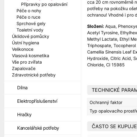
cca 20 cm rovnoměrně na
Přípravky po opalování
potřeby na pokožku ošet
Péče o nohy
ochranou! Vhodné i pro dě
Péče o ruce
Sprchové gely
Složení:
Aqua, Phenoxyet
Toaletní vody
Acetyl Tyrosine, Ethylhe
Úklidové pomůcky
Methyl Lactate, Ethyl M
Ústní hygiena
Triphospate, Tocopherol A
Velikonoce
Camellia Sinensis Leaf E
Vlasová kosmetika
Hydroxide, Citric Acid,
Vše pro zvířata
Chloride, CI 15985
Zapalovače
Zdravotnické potřeby
Dílna
TECHNICKÉ PARA
Elektropříslušenství
Ochranný faktor
Typ opalovacího prost
Hračky
ČASTO SE KUPUJE
Kancelářské potřeby