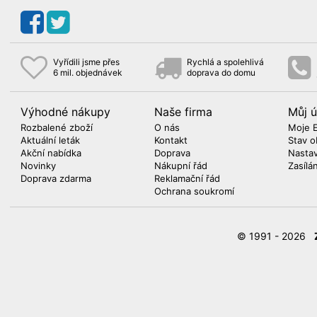
Vyřídili jsme přes
Rychlá a spolehlivá
6 mil. objednávek
doprava do domu
Výhodné nákupy
Naše firma
Můj ú
Rozbalené zboží
O nás
Moje 
Aktuální leták
Kontakt
Stav o
Akční nabídka
Doprava
Nasta
Novinky
Nákupní řád
Zasílá
Doprava zdarma
Reklamační řád
Ochrana soukromí
© 1991 - 2026