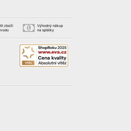
it zboží
Výhodný nákup
ůvodu
na splátky