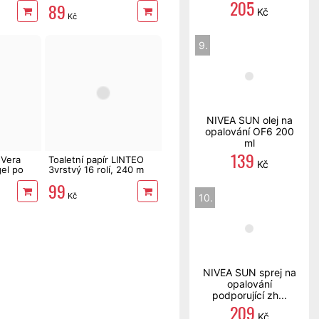
205
89
Kč
Kč
9.
NIVEA SUN olej na
opalování OF6 200
ml
139
 Vera
Toaletní papír LINTEO
Kč
gel po
3vrstvý 16 rolí, 240 m
l
99
Kč
10.
NIVEA SUN sprej na
opalování
podporující zh...
209
Kč