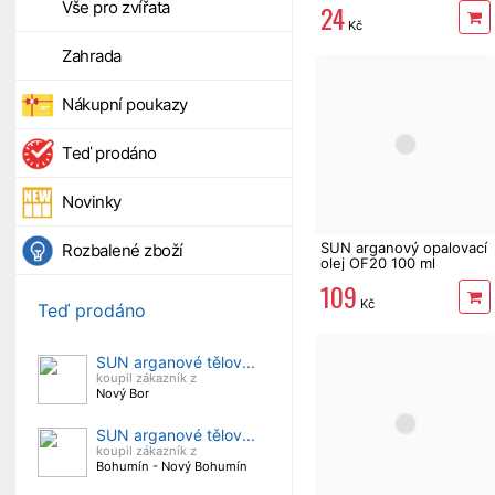
Vše pro zvířata
24
Kč
Zahrada
Nákupní poukazy
Teď prodáno
Novinky
SUN arganový opalovací
Rozbalené zboží
olej OF20 100 ml
109
Kč
Teď prodáno
SUN arganové tělov...
koupil zákazník z
Nový Bor
SUN arganové tělov...
koupil zákazník z
Bohumín - Nový Bohumín