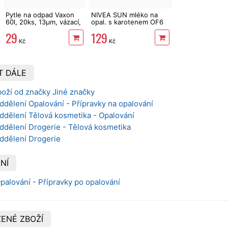
Pytle na odpad Vaxon
NIVEA SUN mléko na
60l, 20ks, 13µm, vázací,
opal. s karotenem OF6
fialové, levandule
200 ml
29
129
Kč
Kč
T DÁLE
boží od značky Jiné značky
ddělení Opalování - Přípravky na opalování
ddělení Tělová kosmetika - Opalování
ddělení Drogerie - Tělová kosmetika
oddělení Drogerie
NÍ
Opalování - Přípravky po opalování
ENÉ ZBOŽÍ