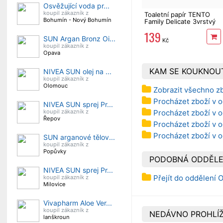
Osvěžující voda pr...
koupil zákazník z
Toaletní papír TENTO
Bohumín - Nový Bohumín
Family Delicate 3vrstvý
24 rolí, 337 m
139
SUN Argan Bronz Oi...
Kč
koupil zákazník z
Opava
KAM SE KOUKNOU
NIVEA SUN olej na ...
koupil zákazník z
Olomouc
Zobrazit všechno z
Procházet zboží v o
NIVEA SUN sprej Pr...
Procházet zboží v o
koupil zákazník z
Řepov
Procházet zboží v o
Procházet zboží v 
SUN arganové tělov...
koupil zákazník z
Popůvky
PODOBNÁ ODDĚLE
NIVEA SUN sprej Pr...
Přejít do oddělení 
koupil zákazník z
Milovice
Vivapharm Aloe Ver...
koupil zákazník z
NEDÁVNO PROHLÍŽ
lanškroun