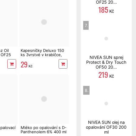
OF25 20...
185
Kč
7.
z Oil
Kapesníčky Deluxo 150
o OF25
ks 3vrstvé v krabičce,
NIVEA SUN sprej
šedé květy
29
Protect & Dry Touch
Kč
OF50 20...
219
Kč
8.
NIVEA SUN olej na
opalování OF30 200
palovací
Mléko po opalování s D-
Panthenolem 6% 400 ml
ml