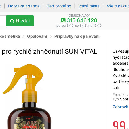
t
|
Doprava zdarma
|
Teď prodáno
|
Volná místa
|
Vše o náku
OBJEDNÁVKY
315 646
120
Hledat
po-pá 8-19, so 8-15, ne 13-19
 kosmetika
Opalování
Přípravky na opalování
a pro rychlé zhnědnutí SUN VITAL
Osvěžují
hydratac
akcelerá
dlouhotr
Zvláště 
partie v
soli.
Faktor
b
Typ
Spre
Zobrazit
99