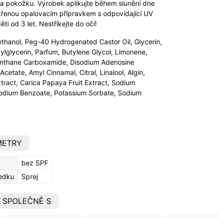
 pokožku. Výrobek aplikujte během slunění dne
řenou opalovacím přípravkem s odpovídající UV
ti od 3 let. Nestříkejte do očí!
hanol, Peg-40 Hydrogenated Castor Oil, Glycerin,
xylglycerin, Parfum, Butylene Glycol, Limonene,
enthane Carboxamide, Disodium Adenosine
cetate, Amyl Cinnamal, Citral, Linalool, Algin,
xtract, Carica Papaya Fruit Extract, Sodium
 Sodium Benzoate, Potassium Sorbate, Sodium
METRY
bez SPF
ředku
Sprej
 SPOLEČNĚ S