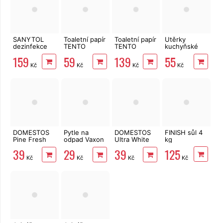
SANYTOL
Toaletní papír
Toaletní papír
Utěrky
dezinfekce
TENTO
TENTO
kuchyňské
na prádlo 1,5 l
Forest
Family
TENTO Extra
159
59
139
55
3vrstvý 8 rolí,
Delicate
Strong
Kč
Kč
Kč
Kč
144 m
3vrstvý 24
3vrstvé, 2
rolí, 337 m
role, 34 m
DOMESTOS
Pytle na
DOMESTOS
FINISH sůl 4
Pine Fresh
odpad Vaxon
Ultra White
kg
750 ml
60l, 20ks,
750 ml
125
39
29
39
15µm, s uchy,
Kč
Kč
Kč
Kč
fialové