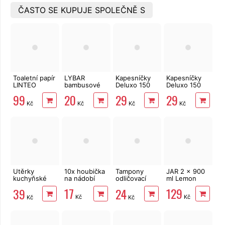
ČASTO SE KUPUJE SPOLEČNĚ S
Toaletní papír
LYBAR
Kapesníčky
Kapesníčky
LINTEO
bambusové
Deluxo 150
Deluxo 150
3vrstvý 16
vatové
ks 3vrstvé v
ks 3vrstvé v
99
20
29
29
rolí, 240 m
tyčinky 200
krabičce,
krabičce,
Kč
Kč
Kč
Kč
ks
zvířátka
šedé květy
Utěrky
10x houbička
Tampony
JAR 2 x 900
kuchyňské
na nádobí
odličovací
ml Lemon
Big Soft
LINTEO 120
17
129
39
24
Clean
ks
Kč
Kč
Kč
Kč
2vrstvé, 4
role, 41 m