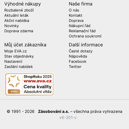
Výhodné nákupy
Naše firma
Rozbalené zboží
O nás
Aktuální leták
Kontakt
Akční nabídka
Doprava
Novinky
Nákupní řád
Doprava zdarma
Reklamační řád
Ochrana soukromí
Můj účet zákazníka
Další informace
Moje EVA.cz
Časté dotazy
Stav objednávky
Nápověda
Nastavení
Facebook
Zasílání nabídek
Twitter
© 1991 - 2026
Zásobování a.s.
– všechna práva vyhrazena
v6-201-c