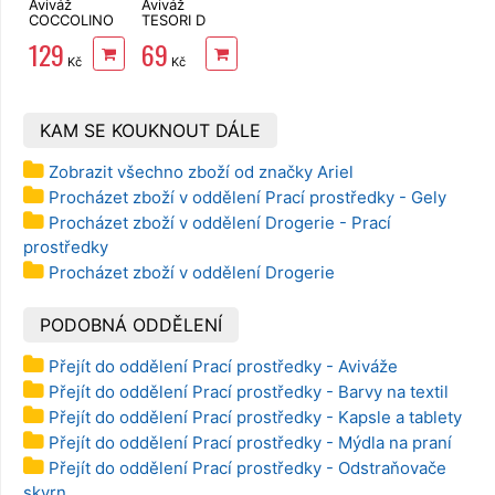
Aviváž
Aviváž
COCCOLINO
TESORI D
Primavera 3 l
´ORIENTE
129
69
Ayurveda 760
Kč
Kč
ml 38 PD
KAM SE KOUKNOUT DÁLE
Zobrazit všechno zboží od značky Ariel
Procházet zboží v oddělení Prací prostředky - Gely
Procházet zboží v oddělení Drogerie - Prací
prostředky
Procházet zboží v oddělení Drogerie
PODOBNÁ ODDĚLENÍ
Přejít do oddělení Prací prostředky - Aviváže
Přejít do oddělení Prací prostředky - Barvy na textil
Přejít do oddělení Prací prostředky - Kapsle a tablety
Přejít do oddělení Prací prostředky - Mýdla na praní
Přejít do oddělení Prací prostředky - Odstraňovače
skvrn