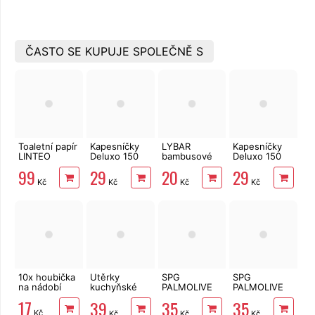
ČASTO SE KUPUJE SPOLEČNĚ S
Toaletní papír
Kapesníčky
LYBAR
Kapesníčky
LINTEO
Deluxo 150
bambusové
Deluxo 150
3vrstvý 16
ks 3vrstvé v
vatové
ks 3vrstvé v
99
29
20
29
rolí, 240 m
krabičce,
tyčinky 200
krabičce,
Kč
Kč
Kč
Kč
zvířátka
ks
šedé květy
10x houbička
Utěrky
SPG
SPG
na nádobí
kuchyňské
PALMOLIVE
PALMOLIVE
Big Soft
Skin Radiance
Orchid & Milk
17
39
35
35
Clean
Papaya &
250 ml
Kč
Kč
Kč
Kč