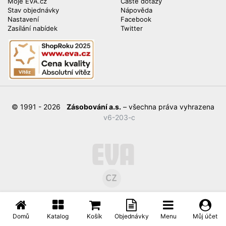
Moje EVA.cz
Časté dotazy
Stav objednávky
Nápověda
Nastavení
Facebook
Zasílání nabídek
Twitter
© 1991 - 2026
Zásobování a.s.
– všechna práva vyhrazena
v6-203-c
Domů
Katalog
Košík
Objednávky
Menu
Můj účet