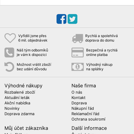
Vyřídili jsme přes
Rychlá a spolehlivá
6 mil. objednávek
doprava do domu
Náš tým odborníků
Bezpečná a rychlá
je vám k dispozici
online platba
Možnost vrátit zboží
Výhodný nákup
bez udání důvodu
na splátky
Výhodné nákupy
Naše firma
Rozbalené zboží
O nás
Aktuální leták
Kontakt
Akční nabídka
Doprava
Novinky
Nákupní řád
Doprava zdarma
Reklamační řád
Ochrana soukromí
Můj účet zákazníka
Další informace