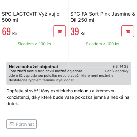
SPG LACTOVIT Vyživující
SPG FA Soft Pink Jasmine &
500 ml
Oil 250 ml
69
39
Kč
Kč
Skladem > 100 ks
Skladem > 100 ks
Nelze bohužel objednat
9.8. 14:23
Toto zboží není v tuto chvíli možné objednat.
Ceník dopravy
Jde o již vyprodanou položku nebo o zboží, které není možné v
dostatečně rychlém termínu nyní dodat.
Dopřejte si svěží tóny exotického melounu a krémovou
konzistenci, díky které bude vaše pokožka jemná a hebká na
dotek.
Porovnat