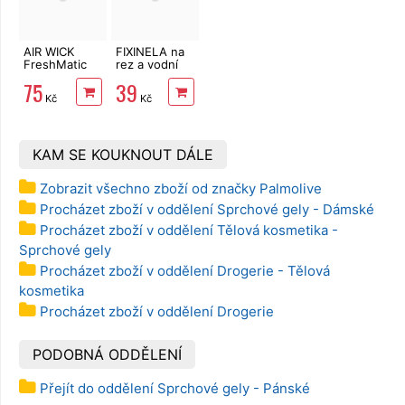
AIR WICK
FIXINELA na
FreshMatic
rez a vodní
náplň
kámen 500
75
39
Magnolie &
ml
Kč
Kč
Cherry
Blossom 250
ml
KAM SE KOUKNOUT DÁLE
Zobrazit všechno zboží od značky Palmolive
Procházet zboží v oddělení Sprchové gely - Dámské
Procházet zboží v oddělení Tělová kosmetika -
Sprchové gely
Procházet zboží v oddělení Drogerie - Tělová
kosmetika
Procházet zboží v oddělení Drogerie
PODOBNÁ ODDĚLENÍ
Přejít do oddělení Sprchové gely - Pánské