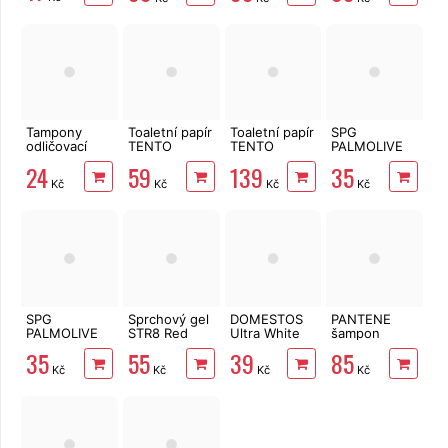
2vrstvé, 4
Peach 250 ml
role, 41 m
Tampony
Toaletní papír
Toaletní papír
SPG
odličovací
TENTO
TENTO
PALMOLIVE
LINTEO 120
Forest
Family
Sensitive 250
24
59
139
35
ks
3vrstvý 8 rolí,
Delicate
ml
Kč
Kč
Kč
Kč
144 m
3vrstvý 24
rolí, 337 m
SPG
Sprchový gel
DOMESTOS
PANTENE
PALMOLIVE
STR8 Red
Ultra White
šampon
Coconut 250
Code 400 ml
750 ml
Intensive
35
55
39
85
ml
Repair 400 ml
Kč
Kč
Kč
Kč