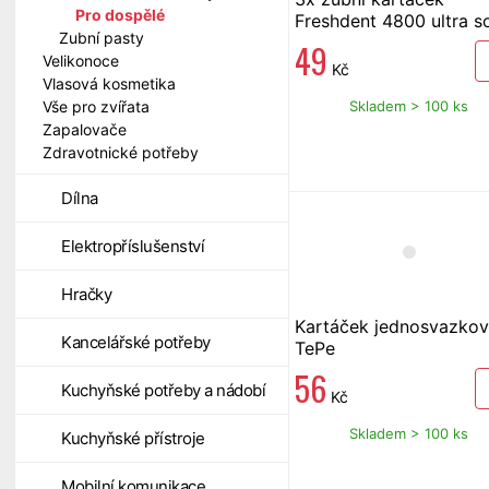
Pro dospělé
Freshdent 4800 ultra s
Zubní pasty
49
Velikonoce
Kč
Vlasová kosmetika
Skladem > 100 ks
Vše pro zvířata
Zapalovače
Zdravotnické potřeby
Dílna
Elektropříslušenství
Hračky
Kartáček jednosvazko
Kancelářské potřeby
TePe
56
Kuchyňské potřeby a nádobí
Kč
Skladem > 100 ks
Kuchyňské přístroje
Mobilní komunikace