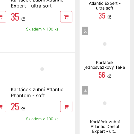
Atlantic Expert -
Expert - ultra soft
ultra soft
35
35
Kč
Kč
Skladem > 100 ks
5.
Kartáček
jednosvazkový TePe
56
Kč
Kartáček zubní Atlantic
6.
Phantom - soft
25
Kč
Skladem > 100 ks
Kartáček zubní
Atlantic Dental
Expert - ult...