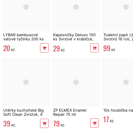
LYBAR bambusové
Kapesníčky Deluxo 150
Toaletní papír 
vatové tyčinky 200 ks
ks 3vrstvé v krabičce,
3vrstvý 16 rolí,
zvířátka
20
99
29
Kč
Kč
Kč
Utěrky kuchyňské Big
ZP ELMEX Enamel
10x houbička na
Soft Clean 2vrstvé, 4
Repair 75 ml
17
role, 41 m
79
39
Kč
Kč
Kč