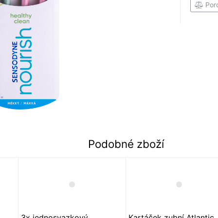
Por
Podobné zboží
3x jednosvazkový
Kartáček zubní Atlantic