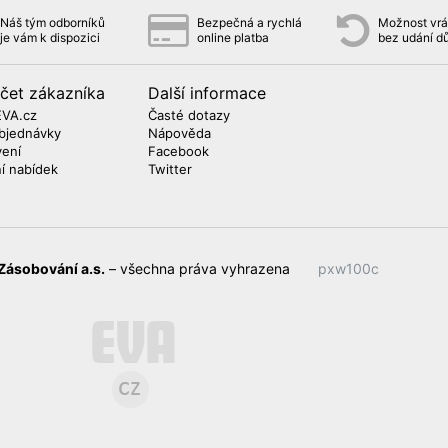
Náš tým odborníků
Bezpečná a rychlá
Možnost vrát
je vám k dispozici
online platba
bez udání d
čet zákazníka
Další informace
EVA.cz
Časté dotazy
bjednávky
Nápověda
vení
Facebook
ní nabídek
Twitter
Zásobování a.s.
– všechna práva vyhrazena
pxw100c