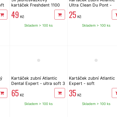
oft
kartáček Freshdent 1100
Ultra Clean Du Pont -
medium
49
25
Kč
Kč
Skladem > 100 ks
Skladem > 100 ks
vý
Kartáček zubní Atlantic
Kartáček zubní Atlantic
Dental Expert - ultra soft 3
Expert - soft
ks
65
35
Kč
Kč
Skladem > 100 ks
Skladem > 100 ks