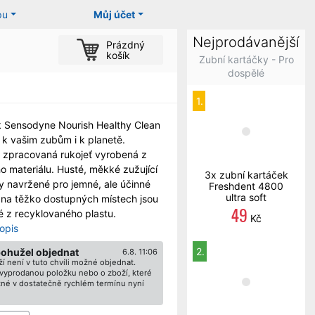
pu
Můj účet
Nejprodávanější
Prázdný
košík
Zubní kartáčky - Pro
dospělé
1.
 Sensodyne Nourish Healthy Clean
ý k vašim zubům i k planetě.
 zpracovaná rukojeť vyrobená z
ho materiálu. Husté, měkké zužující
3x zubní kartáček
ny navržené pro jemné, ale účinné
Freshdent 4800
ultra soft
a na těžko dostupných místech jsou
49
 z recyklovaného plastu.
Kč
opis
2.
bohužel objednat
6.8. 11:06
í není v tuto chvíli možné objednat.
ž vyprodanou položku nebo o zboží, které
né v dostatečně rychlém termínu nyní