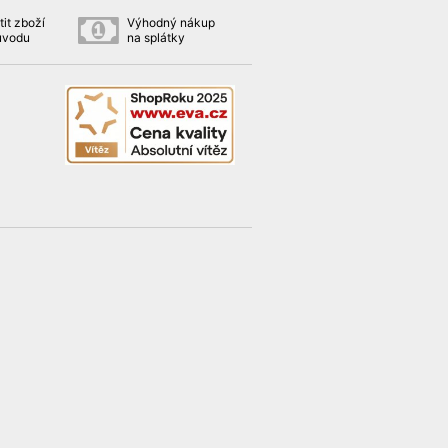
it zboží
Výhodný nákup
ůvodu
na splátky