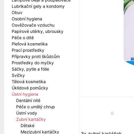
Lubrikační gely a kondomy
Obuv
Osobní hygiena
Osvěžovače vzduchu
Papírové utěrky, ubrousky
Péče o dítě
Pleťová kosmetika
Prací prostředky
Přípravky proti škůdcům
Prostředky do myčky
Sáčky, pytle a fólie
Svíčky
Tělová kosmetika
Úklidové pomůcky
Ústní hygiena
Dentální nitě
Péče o umělý chrup
Ústní vody
Zubní kartáčky
Dětské
Mezizubní kartáčky
3x zubní kartáček