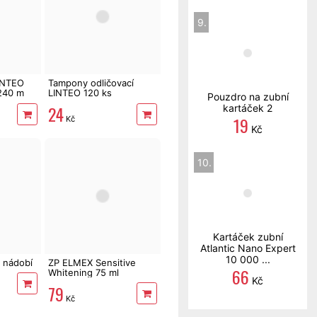
9.
LINTEO
Tampony odličovací
 240 m
LINTEO 120 ks
Pouzdro na zubní
24
kartáček 2
19
Kč
Kč
10.
Kartáček zubní
Atlantic Nano Expert
10 000 ...
 nádobí
ZP ELMEX Sensitive
66
Whitening 75 ml
Kč
79
Kč