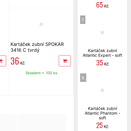
65
Kč
7.
Kartáček zubní SPOKAR
3416 C tvrdý
Kartáček zubní
Atlantic Expert - soft
36
35
Kč
Kč
Skladem > 100 ks
8.
Kartáček zubní
Atlantic Phantom -
soft
25
Kč