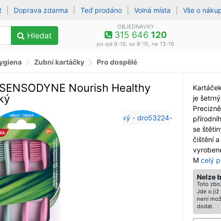
t
|
Doprava zdarma
|
Teď prodáno
|
Volná místa
|
Vše o náku
OBJEDNÁVKY
315 646
120
Hledat
po-pá 8-19, so 8-15, ne 13-19
hygiena
Zubní kartáčky
Pro dospělé
í SENSODYNE Nourish Healthy
Kartáček
ký
je šetrn
Precizně
přírodní
se štěti
čištění 
vyrobené
M
celý p
Nelze 
Toto zbož
Jde o ji
není mož
dodat.