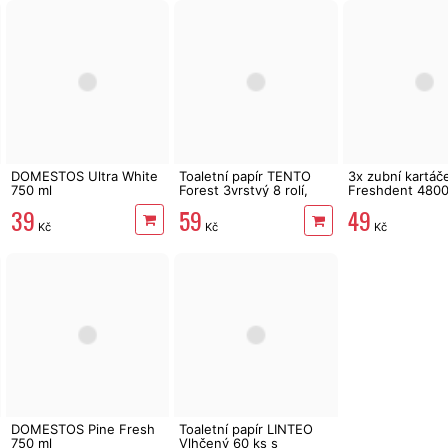
DOMESTOS Ultra White
Toaletní papír TENTO
3x zubní kartáč
750 ml
Forest 3vrstvý 8 rolí,
Freshdent 4800 
144 m
soft
39
59
49
Kč
Kč
Kč
DOMESTOS Pine Fresh
Toaletní papír LINTEO
750 ml
Vlhčený 60 ks s