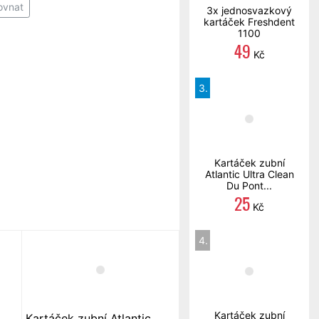
ovnat
3x jednosvazkový
kartáček Freshdent
1100
49
Kč
3.
Kartáček zubní
Atlantic Ultra Clean
Du Pont...
25
Kč
4.
Kartáček zubní
Kartáček zubní Atlantic