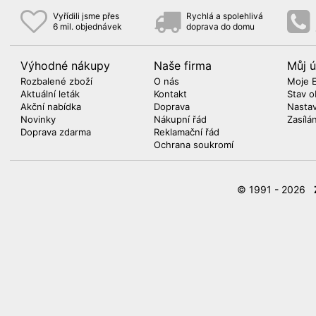
Vyřídili jsme přes
Rychlá a spolehlivá
6 mil. objednávek
doprava do domu
Výhodné nákupy
Naše firma
Můj ú
Rozbalené zboží
O nás
Moje 
Aktuální leták
Kontakt
Stav o
Akční nabídka
Doprava
Nasta
Novinky
Nákupní řád
Zasílá
Doprava zdarma
Reklamační řád
Ochrana soukromí
© 1991 - 2026