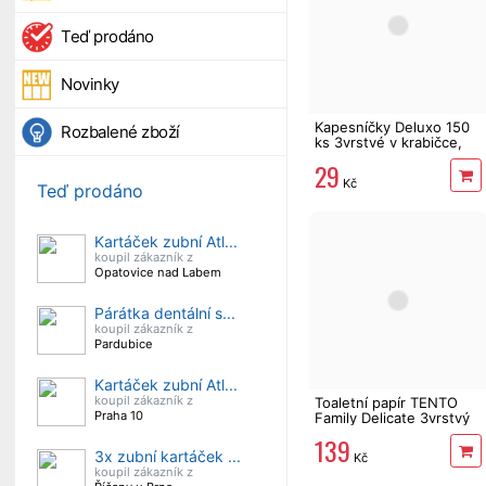
Teď prodáno
Novinky
Kapesníčky Deluxo 150
Rozbalené zboží
ks 3vrstvé v krabičce,
šedé květy
29
Kč
Teď prodáno
Kartáček zubní Atl...
koupil zákazník z
Opatovice nad Labem
Párátka dentální s...
koupil zákazník z
Pardubice
Kartáček zubní Atl...
koupil zákazník z
Toaletní papír TENTO
Praha 10
Family Delicate 3vrstvý
24 rolí, 337 m
139
3x zubní kartáček ...
Kč
koupil zákazník z