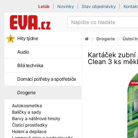
Leták
|
Novinky
|
Stav objednávky
|
Kontak
Hity týdne
Drogerie
Ústní 
Audio
Kartáček zubn
Clean 3 ks měk
Bílá technika
Domácí potřeby a spotřebiče
Drogerie
Autokosmetika
Balíčky a sady
Barvy a nátěrové hmoty
Čisticí prostředky
Holení a depilace
Lampové oleje a podpalovače