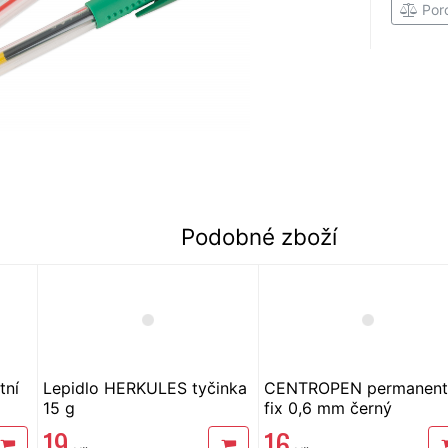
Por
Podobné zboží
tní
Lepidlo HERKULES tyčinka
CENTROPEN permanent
15 g
fix 0,6 mm černý
19
16