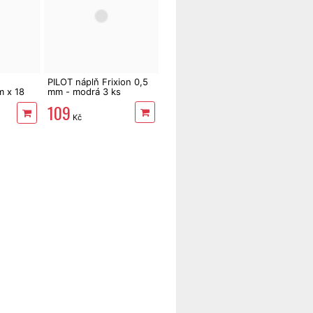
PILOT náplň Frixion 0,5
m x 18
mm - modrá 3 ks
109
Kč