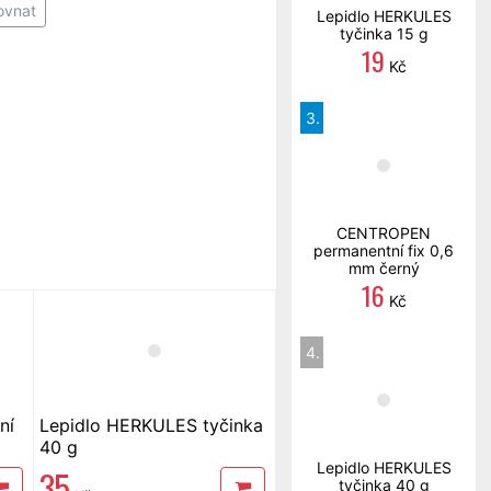
ovnat
Lepidlo HERKULES
tyčinka 15 g
19
Kč
3.
CENTROPEN
permanentní fix 0,6
mm černý
16
Kč
4.
ní
Lepidlo HERKULES tyčinka
40 g
Lepidlo HERKULES
35
tyčinka 40 g