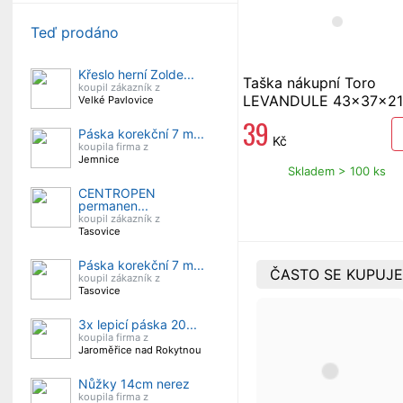
Teď prodáno
Křeslo herní Zolde...
Taška nákupní Toro
koupil zákazník z
LEVANDULE 43x37x21
Velké Pavlovice
cm
39
Páska korekční 7 m...
Kč
koupila firma z
Jemnice
Skladem > 100 ks
CENTROPEN
permanen...
koupil zákazník z
Tasovice
Páska korekční 7 m...
ČASTO SE KUPUJE
koupil zákazník z
Tasovice
3x lepicí páska 20...
koupila firma z
Jaroměřice nad Rokytnou
Nůžky 14cm nerez
koupila firma z