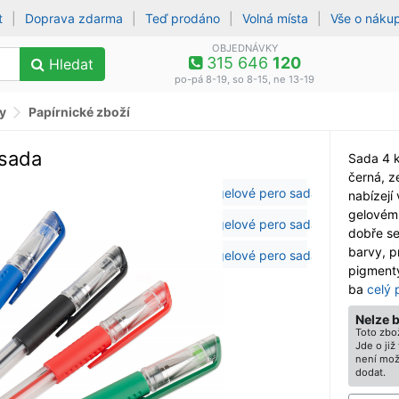
t
|
Doprava zdarma
|
Teď prodáno
|
Volná místa
|
Vše o náku
OBJEDNÁVKY
315 646
120
Hledat
po-pá 8-19, so 8-15, ne 13-19
y
Papírnické zboží
 sada
Sada 4 k
černá, z
nabízejí
gelovému
dobře se 
barvy, p
pigmenty
ba
celý 
Nelze 
Toto zbož
Jde o ji
není mož
dodat.