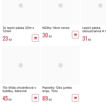
3x lepicí páska 20m x
Nůžky 14cm nerez
Lepicí páska
12mm
oboustranná 4 
30
mm
23
31
Kč
Kč
Kč
15x křída chodníková v
Pastelky 12ks jumbo
kyblíku, barevné
ergo, Toto
45
89
Kč
Kč