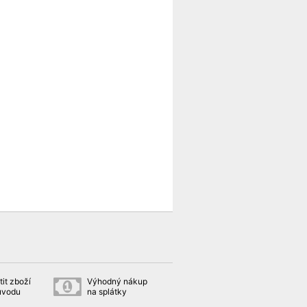
it zboží
Výhodný nákup
ůvodu
na splátky