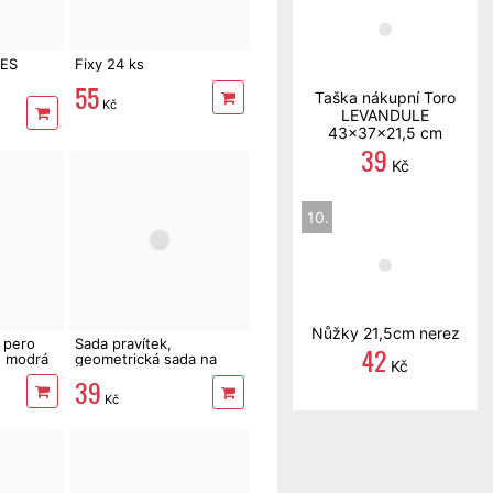
LES
Fixy 24 ks
55
Taška nákupní Toro
Kč
LEVANDULE
43x37x21,5 cm
39
Kč
10.
Nůžky 21,5cm nerez
 pero
Sada pravítek,
42
- modrá
geometrická sada na
Kč
rýsování, barevná
39
Kč