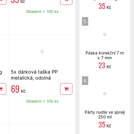
Kč
35
Kč
Skladem > 100 ks
5.
Páska korekční 7 m
x 7 mm
23
Kč
g
5x dárková taška PP
metalická, odolná
6.
69
Kč
Skladem > 100 ks
Párty nudle ve spreji
250 ml
35
Kč