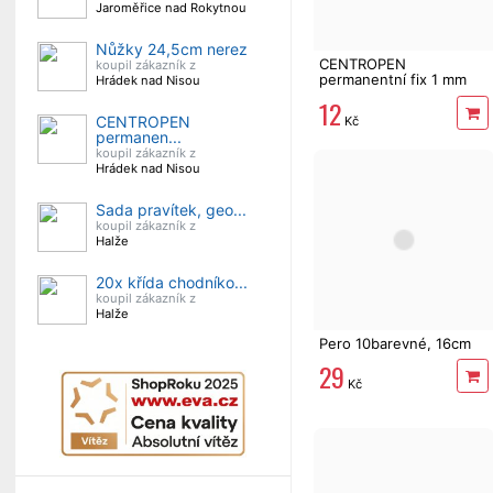
Jaroměřice nad Rokytnou
Nůžky 24,5cm nerez
CENTROPEN
koupil zákazník z
permanentní fix 1 mm
Hrádek nad Nisou
tenký černý
12
CENTROPEN
Kč
permanen...
koupil zákazník z
Hrádek nad Nisou
Sada pravítek, geo...
koupil zákazník z
Halže
20x křída chodníko...
koupil zákazník z
Halže
Pero 10barevné, 16cm
29
Kč