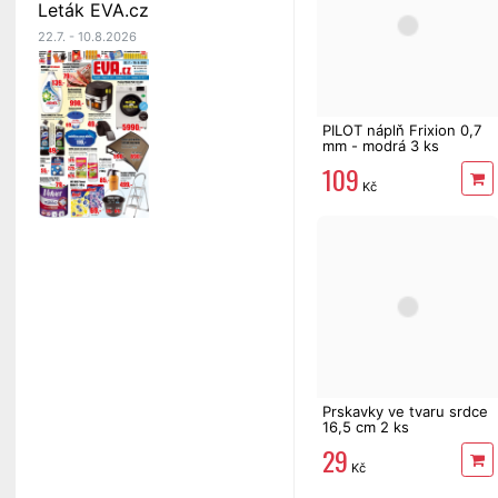
Leták EVA.cz
22.7. - 10.8.2026
PILOT náplň Frixion 0,7
mm - modrá 3 ks
109
Kč
Prskavky ve tvaru srdce
16,5 cm 2 ks
29
Kč