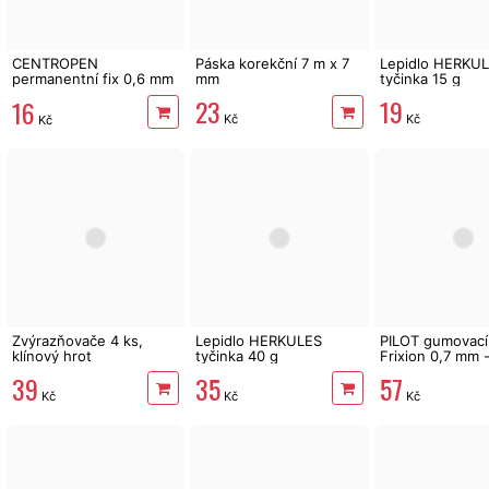
CENTROPEN
Páska korekční 7 m x 7
Lepidlo HERKU
permanentní fix 0,6 mm
mm
tyčinka 15 g
černý
23
19
16
Kč
Kč
Kč
Zvýrazňovače 4 ks,
Lepidlo HERKULES
PILOT gumovací
klínový hrot
tyčinka 40 g
Frixion 0,7 mm 
39
35
57
Kč
Kč
Kč