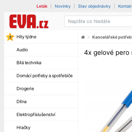
Leták
|
Novinky
|
Stav objednávky
|
Kontak
Hity týdne
Kancelářské potřeb
Audio
4x gelové pero
Bílá technika
Domácí potřeby a spotřebiče
Drogerie
Dílna
Elektropříslušenství
Hračky