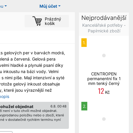
pu
Můj účet
Nejprodávanější
Prázdný
košík
Kancelářské potřeby -
Papírnické zboží
1.
s gelových per v barvách modrá,
elená a červená. Gelová pera
 velmi hladké a plynulé psaní díky
 inkoustu na bázi vody. Velmi
CENTROPEN
s nimi píše. Mají intenzivní a syté
permanentní fix 1
mm tenký černý
rotože gelový inkoust obsahuje
12
, které jsou výraznější než
Kč
popis
2.
bohužel objednat
6.8. 00:48
í není v tuto chvíli možné objednat.
ž vyprodanou položku nebo o zboží, které
né v dostatečně rychlém termínu nyní