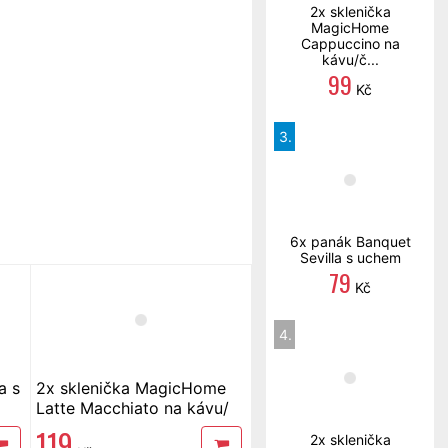
2x sklenička
MagicHome
Cappuccino na
kávu/č...
99
Kč
3.
6x panák Banquet
Sevilla s uchem
79
Kč
4.
a s
2x sklenička MagicHome
Latte Macchiato na kávu/
čaj 380 ml dvoustěnná
119
2x sklenička