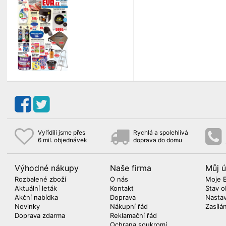
Vyřídili jsme přes
Rychlá a spolehlivá
6 mil. objednávek
doprava do domu
Výhodné nákupy
Naše firma
Můj ú
Rozbalené zboží
O nás
Moje 
Aktuální leták
Kontakt
Stav o
Akční nabídka
Doprava
Nasta
Novinky
Nákupní řád
Zasílá
Doprava zdarma
Reklamační řád
Ochrana soukromí