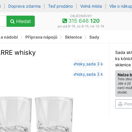
t
|
Doprava zdarma
|
Teď prodáno
|
Volná místa
|
Vše o náku
OBJEDNÁVKY
315 646
120
Hledat
po-pá 8-19, so 8-15, ne 13-19
 a nádobí
Příprava nápojů
Sklenice
Sady
ARRE whisky
Sada skl
ks kónic
sklenice
Nelze 
Toto zbož
Jde o ji
není mož
dodat.
Por