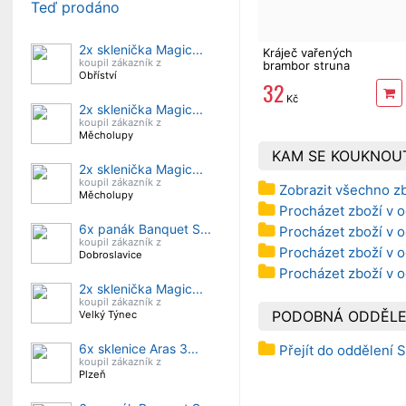
Teď prodáno
2x sklenička Magic...
Kráječ vařených
koupil zákazník z
brambor struna
Obříství
32
Kč
2x sklenička Magic...
koupil zákazník z
Měcholupy
KAM SE KOUKNOU
2x sklenička Magic...
koupil zákazník z
Zobrazit všechno z
Měcholupy
Procházet zboží v o
6x panák Banquet S...
Procházet zboží v o
koupil zákazník z
Procházet zboží v o
Dobroslavice
Procházet zboží v 
2x sklenička Magic...
koupil zákazník z
PODOBNÁ ODDĚLE
Velký Týnec
6x sklenice Aras 3...
Přejít do oddělení S
koupil zákazník z
Plzeň