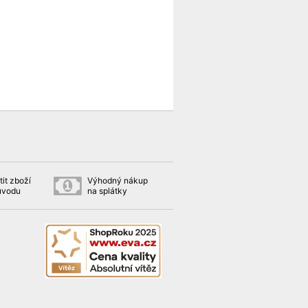
it zboží
Výhodný nákup
ůvodu
na splátky