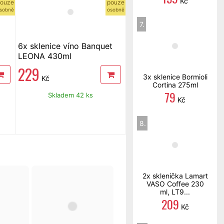
Kč
ouze
pouze
sobně
osobně
7.
6x sklenice víno Banquet
LEONA 430ml
229
3x sklenice Bormioli
Kč
Cortina 275ml
79
Skladem 42 ks
Kč
8.
2x sklenička Lamart
VASO Coffee 230
ml, LT9...
209
Kč