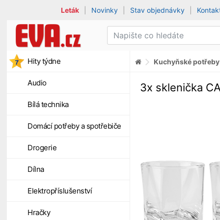
Leták
|
Novinky
|
Stav objednávky
|
Kontak
Hity týdne
Kuchyňské potřeby
Audio
3x sklenička C
Bílá technika
Domácí potřeby a spotřebiče
Drogerie
Dílna
Elektropříslušenství
Hračky