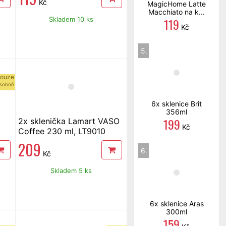
Kč
MagicHome Latte
Macchiato na k...
Skladem 10 ks
119
Kč
5.
ouze
sobně
6x sklenice Brit
356ml
199
2x sklenička Lamart VASO
Kč
Coffee 230 ml, LT9010
209
6.
Kč
Skladem 5 ks
6x sklenice Aras
300ml
159