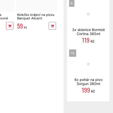
9.
s
Kolečko krájecí na pizzu
 rovné
Banquet Akcent
59
Kč
3x sklenice Bormioli
Cortina 385ml
119
Kč
10.
6x pohár na pivo
Sorgun 380ml
199
Kč