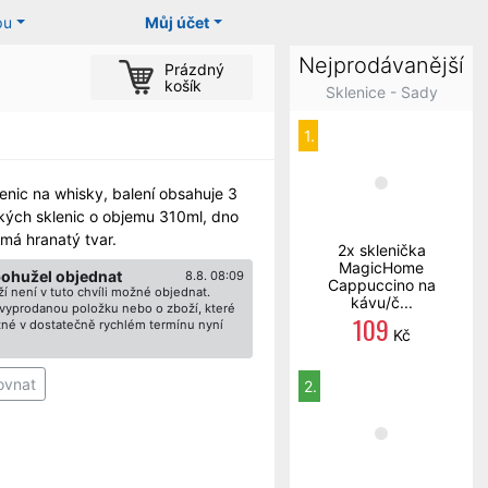
pu
Můj účet
Nejprodávanější
Prázdný
košík
Sklenice - Sady
1.
enic na whisky, balení obsahuje 3
kých sklenic o objemu 310ml, dno
 má hranatý tvar.
2x sklenička
MagicHome
bohužel objednat
8.8. 08:09
Cappuccino na
í není v tuto chvíli možné objednat.
kávu/č...
ž vyprodanou položku nebo o zboží, které
109
né v dostatečně rychlém termínu nyní
Kč
ovnat
2.