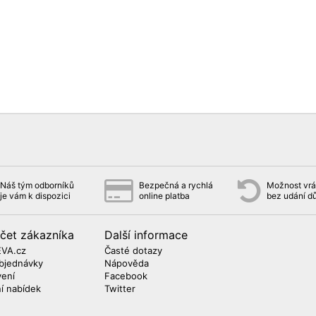
Náš tým odborníků
Bezpečná a rychlá
Možnost vrát
je vám k dispozici
online platba
bez udání d
čet zákazníka
Další informace
EVA.cz
Časté dotazy
bjednávky
Nápověda
vení
Facebook
ní nabídek
Twitter