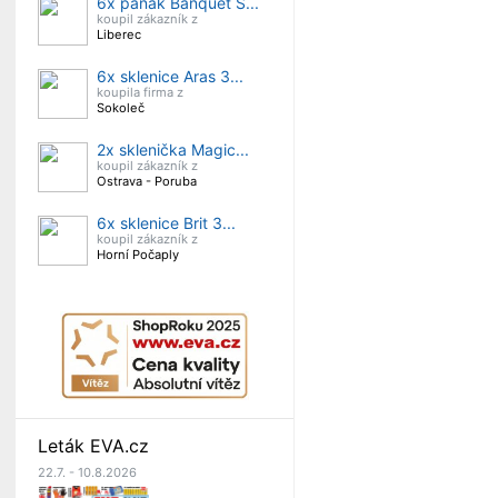
6x panák Banquet S...
koupil zákazník z
Liberec
6x sklenice Aras 3...
koupila firma z
Sokoleč
2x sklenička Magic...
koupil zákazník z
Ostrava - Poruba
6x sklenice Brit 3...
koupil zákazník z
Horní Počaply
Leták EVA.cz
22.7. - 10.8.2026