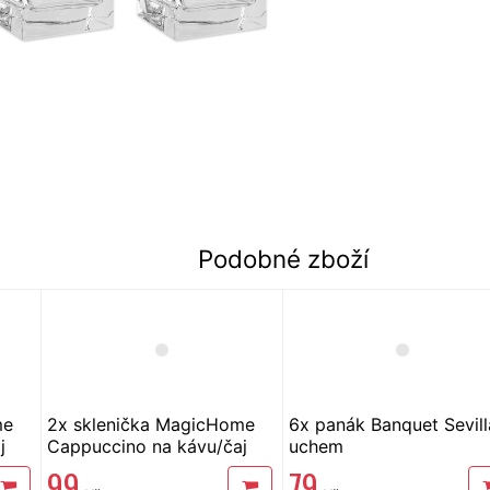
Podobné zboží
me
2x sklenička MagicHome
6x panák Banquet Sevill
j
Cappuccino na kávu/čaj
uchem
170ml dvoustěnná
99
79