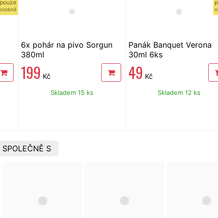
pouze
p
osobně
o
6x pohár na pivo Sorgun
Panák Banquet Verona
380ml
30ml 6ks
199
49
Kč
Kč
Skladem 15 ks
Skladem 12 ks
 SPOLEČNĚ S