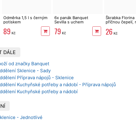
Odměrka 1,5 l s černým
6x panák Banquet
Škrabka Florina 
potiskem
Sevilla s uchem
příčnou čepelí,
ostří
89
79
26
Kč
Kč
Kč
T DÁLE
boží od značky Banquet
ddělení Sklenice - Sady
ddělení Příprava nápojů - Sklenice
ddělení Kuchyňské potřeby a nádobí - Příprava nápojů
oddělení Kuchyňské potřeby a nádobí
NÍ
klenice - Jednotlivé