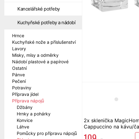
Kancelářské potřeby
Kuchyňské potřeby a nádobí
Hrnce
Kuchyňské nože a příslušenství
Lavory
Misky, mísy a odměrky
Nádobí plastové a papírové
Ostatní
Pánve
Pečení
Potraviny
Příprava jídel
Příprava nápojů
Džbány
Hrnky a pohárky
2x sklenička MagicHo
Konvice
Cappuccino na kávu/ča
Láhve
290ml dvoustěnná
Pomůcky pro přípravu nápojů
109