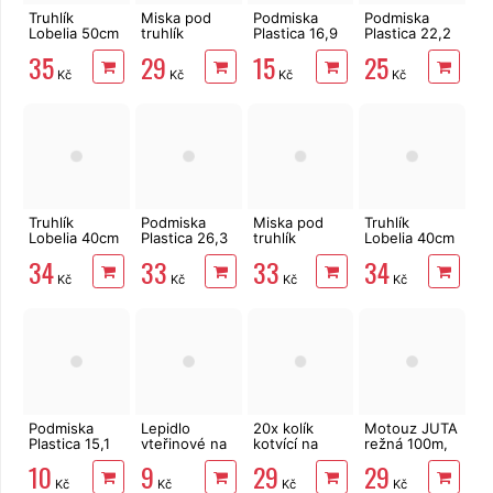
Truhlík
Miska pod
Podmiska
Podmiska
Lobelia 50cm
truhlík
Plastica 16,9
Plastica 22,2
hnědý
Lobelia 40cm
cm
cm
35
29
15
25
terracotta
Kč
Kč
Kč
Kč
Truhlík
Podmiska
Miska pod
Truhlík
Lobelia 40cm
Plastica 26,3
truhlík
Lobelia 40cm
antracit
cm
Lobelia 50cm
terracotta
34
33
33
34
terakota
Kč
Kč
Kč
Kč
Podmiska
Lepidlo
20x kolík
Motouz JUTA
Plastica 15,1
vteřinové na
kotvící na
režná 100m,
cm
kov, plast,
upevnění
1,5mm, 100g
10
9
29
29
gumu i dřevo
textilie 12 cm
Kč
Kč
Kč
Kč