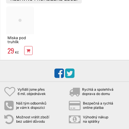
Miska pod
truhlík
Lobelia 40cm
29
hnědá
Kč
Vyřídili jsme přes
Rychlá a spolehlivá
6 mil. objednávek
doprava do domu
Náš tým odborníků
Bezpečná a rychlá
je vám k dispozici
online platba
Možnost vrátit zboží
Výhodný nákup
bez udání důvodu
na splátky