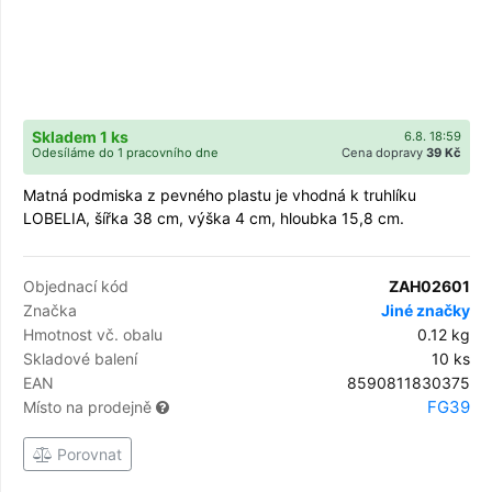
Skladem 1 ks
6.8. 18:59
Odesíláme do 1 pracovního dne
Cena dopravy
39 Kč
Matná podmiska z pevného plastu je vhodná k truhlíku
LOBELIA, šířka 38 cm, výška 4 cm, hloubka 15,8 cm.
Objednací kód
ZAH02601
Značka
Jiné značky
Hmotnost vč. obalu
0.12 kg
Skladové balení
10 ks
EAN
8590811830375
FG39
Místo na prodejně
Porovnat