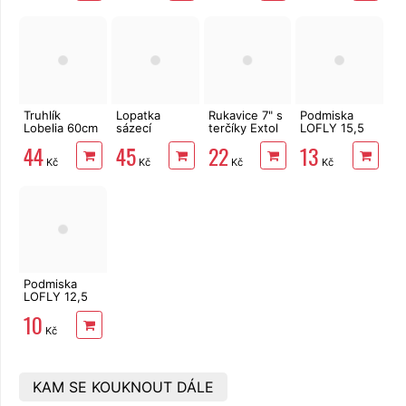
Truhlík
Lopatka
Rukavice 7" s
Podmiska
Lobelia 60cm
sázecí
terčíky Extol
LOFLY 15,5
antracitový
kovová široká
Lady
cm antracit
44
45
22
13
Bradas DE
Kč
Kč
Kč
Kč
LUXE
Podmiska
LOFLY 12,5
cm antracit
10
Kč
KAM SE KOUKNOUT DÁLE