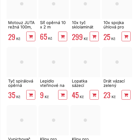
Motouz JUTA
Síť opěrná 10
10x tyč
10x spojka
režná 100m,
x 2 m
sklolaminát
úhlová pro
1,5mm, 100g
180cm x
opěrnou tyč
65
29
299
25
7,9mm
1,1 cm
Kč
Kč
Kč
Kč
Tyč spirálová
Lepidlo
Lopatka
Drát vázací
opěrná
vteřinové na
sázecí
zelený
pozinkovaná
kov, plast,
kovová široká
0,6mm, 30m
35
9
45
23
180 cm, d. 7
gumu i dřevo
Bradas DE
Kč
Kč
Kč
Kč
mm
LUXE
Vypichovač
Klipy pro
Klipy pro