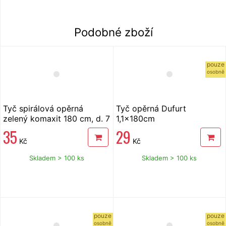
Podobné zboží
pouze
osobně
Tyč spirálová opěrná
Tyč opěrná Dufurt
zelený komaxit 180 cm, d. 7
1,1x180cm
mm
35
29
Kč
Kč
Skladem > 100 ks
Skladem > 100 ks
pouze
pouze
osobně
osobně