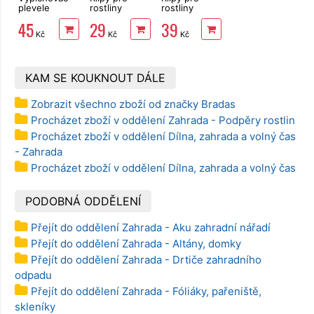
plevele
rostliny
rostliny
Bradas DE
Bradas 45 ks
Bradas 20 ks
45
29
39
LUXE
Kč
Kč
Kč
KAM SE KOUKNOUT DÁLE
Zobrazit všechno zboží od značky Bradas
Procházet zboží v oddělení Zahrada - Podpěry rostlin
Procházet zboží v oddělení Dílna, zahrada a volný čas
- Zahrada
Procházet zboží v oddělení Dílna, zahrada a volný čas
PODOBNÁ ODDĚLENÍ
Přejít do oddělení Zahrada - Aku zahradní nářadí
Přejít do oddělení Zahrada - Altány, domky
Přejít do oddělení Zahrada - Drtiče zahradního
odpadu
Přejít do oddělení Zahrada - Fóliáky, pařeniště,
skleníky