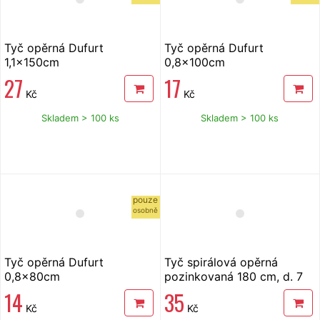
Tyč opěrná Dufurt
Tyč opěrná Dufurt
1,1x150cm
0,8x100cm
27
17
Kč
Kč
Skladem > 100 ks
Skladem > 100 ks
pouze
osobně
Tyč opěrná Dufurt
Tyč spirálová opěrná
0,8x80cm
pozinkovaná 180 cm, d. 7
mm
14
35
Kč
Kč