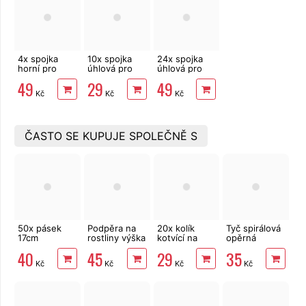
4x spojka
10x spojka
24x spojka
horní pro
úhlová pro
úhlová pro
opěrnou tyč
opěrnou tyč
opěrnou tyč
49
29
49
1,1 cm
1,1 cm
1,1 cm
Kč
Kč
Kč
ČASTO SE KUPUJE SPOLEČNĚ S
50x pásek
Podpěra na
20x kolík
Tyč spirálová
17cm
rostliny výška
kotvící na
opěrná
rozepínací,
60 cm, 3
upevnění
zelený
40
45
29
35
vázací
patra
textilie 12 cm
komaxit 180
Kč
Kč
Kč
Kč
cm, d. 7 mm