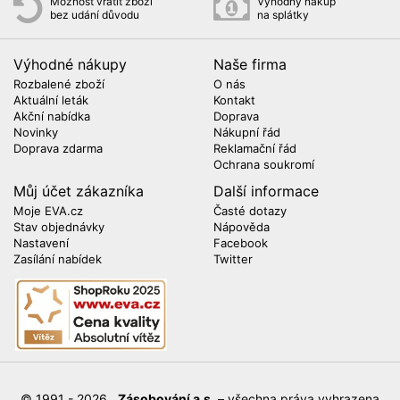
Možnost vrátit zboží
Výhodný nákup
bez udání důvodu
na splátky
Výhodné nákupy
Naše firma
Rozbalené zboží
O nás
Aktuální leták
Kontakt
Akční nabídka
Doprava
Novinky
Nákupní řád
Doprava zdarma
Reklamační řád
Ochrana soukromí
Můj účet zákazníka
Další informace
Moje EVA.cz
Časté dotazy
Stav objednávky
Nápověda
Nastavení
Facebook
Zasílání nabídek
Twitter
© 1991 - 2026
Zásobování a.s.
– všechna práva vyhrazena