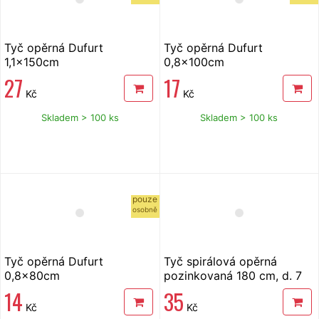
Tyč opěrná Dufurt
Tyč opěrná Dufurt
1,1x150cm
0,8x100cm
27
17
Kč
Kč
Skladem > 100 ks
Skladem > 100 ks
pouze
osobně
Tyč opěrná Dufurt
Tyč spirálová opěrná
0,8x80cm
pozinkovaná 180 cm, d. 7
mm
14
35
Kč
Kč