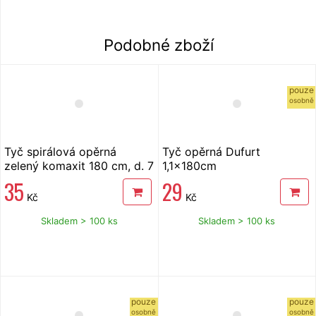
Podobné zboží
pouze
osobně
Tyč spirálová opěrná
Tyč opěrná Dufurt
zelený komaxit 180 cm, d. 7
1,1x180cm
mm
35
29
Kč
Kč
Skladem > 100 ks
Skladem > 100 ks
pouze
pouze
osobně
osobně