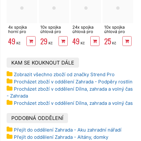
4x spojka
10x spojka
24x spojka
10x spojka
horní pro
úhlová pro
úhlová pro
úhlová pro
opěrnou tyč
opěrnou tyč
opěrnou tyč
opěrnou tyč
49
29
49
25
1,1 cm
1,1 cm
1,1 cm
1,1 cm
Kč
Kč
Kč
Kč
KAM SE KOUKNOUT DÁLE
Zobrazit všechno zboží od značky Strend Pro
Procházet zboží v oddělení Zahrada - Podpěry rostlin
Procházet zboží v oddělení Dílna, zahrada a volný čas
- Zahrada
Procházet zboží v oddělení Dílna, zahrada a volný čas
PODOBNÁ ODDĚLENÍ
Přejít do oddělení Zahrada - Aku zahradní nářadí
Přejít do oddělení Zahrada - Altány, domky